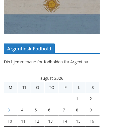
Argentinsk Fodbold
Din hjemmebane for fodbolden fra Argentina
august 2026
M
TI
O
TO
F
L
S
1
2
3
4
5
6
7
8
9
10
11
12
13
14
15
16