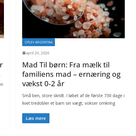
OPLEV ARGENTINA
april 20, 2026
r
Mad Til børn: Fra mælk til
familiens mad – ernæring og
r
vækst 0-2 år
en
Små ben, store skridt. I løbet af de første 730 dage i
livet tredobler et barn sin vægt, vokser omkring
Læs mere