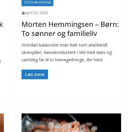
OPLEV ARGENTINA
april 22, 2026
k
Morten Hemmingsen – Børn:
To sønner og familieliv
Hvordan balancerer man livet som anerkendt
skuespiller, danse­konkurrent i Vild med dans og
samtidig far til to teenagedrenge, der helst
d
Læs mere