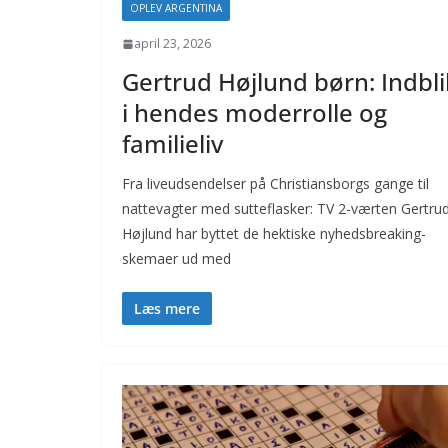
OPLEV ARGENTINA
april 23, 2026
Gertrud Højlund børn: Indbli
i hendes moderrolle og
familieliv
Fra liveudsendelser på Christiansborgs gange til
nattevagter med sutteflasker: TV 2-værten Gertru
Højlund har byttet de hektiske nyhedsbreaking-
skemaer ud med
Læs mere