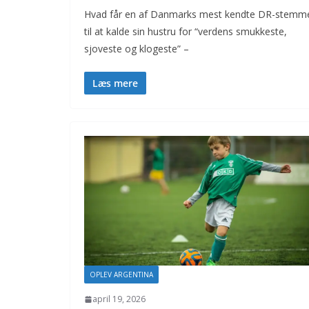
Hvad får en af Danmarks mest kendte DR-stemm
til at kalde sin hustru for “verdens smukkeste,
sjoveste og klogeste” –
Læs mere
OPLEV ARGENTINA
april 19, 2026