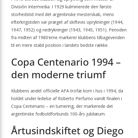
División Intermedia. I 1929 kulminerede den første
storhedstid med det argentinske mesterskab, mens
efterkrigstiden var præget af skiftevis oprykninger (1944,
1947, 1952) og nedrykninger (1943, 1945, 1951). Perioden
fra midten af 1980’erne markerer klubbens tilbagevenden
til en mere stabil position i landets bedste række.
Copa Centenario 1994 –
den moderne triumf
Klubbens andet officielle AFA-trofæ kom i hus i 1994, da
holdet under ledelse af Roberto Perfumo vandt finalen i
Copa Centenario – en turnering, der markerede det
argentinske fodboldforbunds 100-års jubilæum.
Årtusindskiftet og Diego