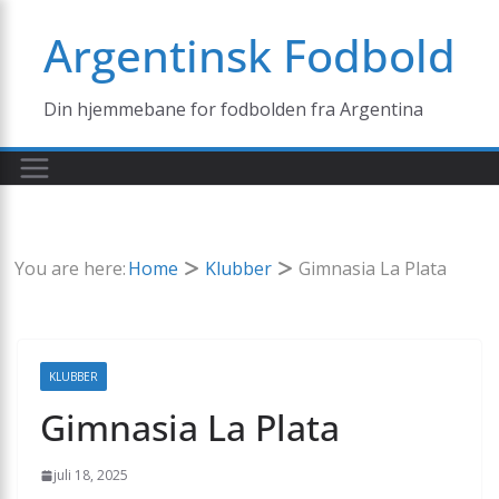
Skip
Argentinsk Fodbold
to
content
Din hjemmebane for fodbolden fra Argentina
You are here:
Home
Klubber
Gimnasia La Plata
KLUBBER
Gimnasia La Plata
juli 18, 2025