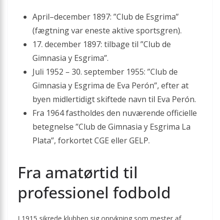
April–december 1897: ”Club de Esgrima”
(fægtning var eneste aktive sportsgren).
17. december 1897: tilbage til ”Club de
Gimnasia y Esgrima”.
Juli 1952 – 30. september 1955: ”Club de
Gimnasia y Esgrima de Eva Perón”, efter at
byen midlertidigt skiftede navn til Eva Perón.
Fra 1964 fastholdes den nuværende officielle
betegnelse ”Club de Gimnasia y Esgrima La
Plata”, forkortet CGE eller GELP.
Fra amatørtid til
professionel fodbold
I 1915 sikrede klubben sig oprykning som mester af