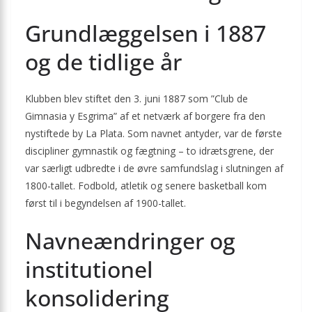
Grundlæggelsen i 1887
og de tidlige år
Klubben blev stiftet den 3. juni 1887 som ”Club de
Gimnasia y Esgrima” af et netværk af borgere fra den
nystiftede by La Plata. Som navnet antyder, var de første
discipliner gymnastik og fægtning – to idrætsgrene, der
var særligt udbredte i de øvre samfundslag i slutningen af
1800-tallet. Fodbold, atletik og senere basketball kom
først til i begyndelsen af 1900-tallet.
Navneændringer og
institutionel
konsolidering