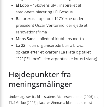
El Lobo
– ”Skovens ulv”, inspireret af
stadionets placering i El Bosque.
Basureros
– opstod i 1970’erne under
præsident Oscar Venturino, der ejede et
renovationsfirma.
Mens Sana
– afledt af klubbens motto.
La 22
– den organiserede barra brava,
opkaldt efter et kvarter i La Plata og tallet
”22” (”El Loco” i den argentinske lotteri-slang).
Højdepunkter fra
meningsmålinger
Undersøgelser fra bl.a. statens Mediesekretariat (2006) og
TNS Gallup (2006) placerer Gimnasia blandt de ti mest