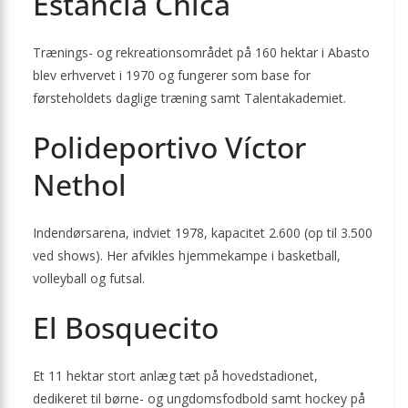
Estancia Chica
Trænings- og rekreationsområdet på 160 hektar i Abasto
blev erhvervet i 1970 og fungerer som base for
førsteholdets daglige træning samt Talentakademiet.
Polideportivo Víctor
Nethol
Indendørsarena, indviet 1978, kapacitet 2.600 (op til 3.500
ved shows). Her afvikles hjemmekampe i basketball,
volleyball og futsal.
El Bosquecito
Et 11 hektar stort anlæg tæt på hovedstadionet,
dedikeret til børne- og ungdomsfodbold samt hockey på