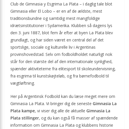
Club de Gimnasia y Esgrima La Plata – i daglig tale blot
Gimnasia eller El Lobo – er en af de ældste, mest
traditionsbundne og samtidig mest mangfoldige
idrætsinstitutioner i Sydamerika. Klubben så dagens lys
den 3. juni 1887, blot fem år efter at byen La Plata blev
grundlagt, og har siden været en central del af det
sportslige, sociale og kulturelle liv i Argentinas
provinshovedstad. Selv om fodboldholdet naturligt nok
står for den største del af den internationale synlighed,
spænder aktiviteterne fra elitesport til skoleundervisning,
fra esgrima til kunstskøjteløb, og fra børnefodbold til
vægtløftning.
Her på Argentinsk Fodbold kan du læse meget mere om
Gimnasia La Plata. Vi bringer dig de seneste
Gimnasia La
Plata kampe
, vi viser dig alle de aktuelle
Gimnasia La
Plata stillinger
, og du kan også få masser af spændende
information om Gimnasia La Plata og klubbens historie