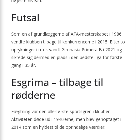
højeste niveau.
Futsal
Som en af grundlæggerne af AFA-mesterskabet i 1986
vendte klubben tilbage til konkurrencerne i 2015. Efter to
oprykninger i træk vandt Gimnasia Primera B i 2021 og
sikrede sig dermed en plads i den bedste liga for første
gang i 35 år.
Esgrima – tilbage til
rødderne
Fægtning var den allerførste sportsgren i klubben.
Aktiviteten døde ud i 1940’erne, men blev genoptaget i
2014 som en hyldest til de oprindelige værdier.