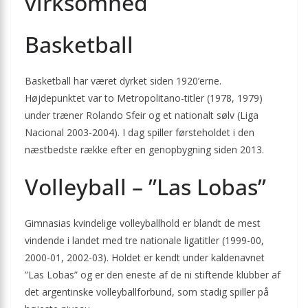
virksomhed
Basketball
Basketball har været dyrket siden 1920’erne.
Højdepunktet var to Metropolitano-titler (1978, 1979)
under træner Rolando Sfeir og et nationalt sølv (Liga
Nacional 2003-2004). I dag spiller førsteholdet i den
næstbedste række efter en genopbygning siden 2013.
Volleyball – ”Las Lobas”
Gimnasias kvindelige volleyballhold er blandt de mest
vindende i landet med tre nationale ligatitler (1999-00,
2000-01, 2002-03). Holdet er kendt under kaldenavnet
”Las Lobas” og er den eneste af de ni stiftende klubber af
det argentinske volleyballforbund, som stadig spiller på