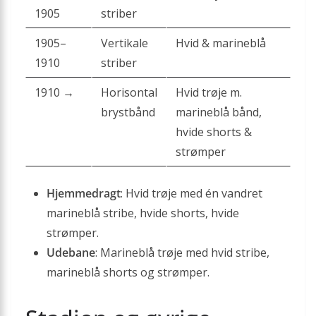
1905
striber
1905–
Vertikale
Hvid & marineblå
1910
striber
1910 →
Horisontal
Hvid trøje m.
brystbånd
marineblå bånd,
hvide shorts &
strømper
Hjemmedragt
: Hvid trøje med én vandret
marineblå stribe, hvide shorts, hvide
strømper.
Udebane
: Marineblå trøje med hvid stribe,
marineblå shorts og strømper.