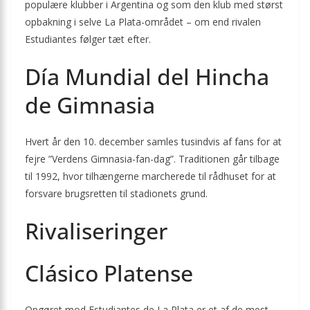
populære klubber i Argentina og som den klub med størst
opbakning i selve La Plata-området – om end rivalen
Estudiantes følger tæt efter.
Día Mundial del Hincha
de Gimnasia
Hvert år den 10. december samles tusindvis af fans for at
fejre ”Verdens Gimnasia-fan-dag”. Traditionen går tilbage
til 1992, hvor tilhængerne marcherede til rådhuset for at
forsvare brugsretten til stadionets grund.
Rivaliseringer
Clásico Platense
Opgøret mod Estudiantes de La Plata er et af de mest