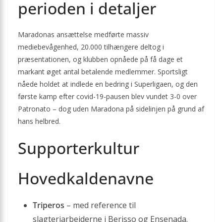
perioden i detaljer
Maradonas ansættelse medførte massiv
mediebevågenhed, 20.000 tilhængere deltog i
præsentationen, og klubben opnåede på få dage et
markant øget antal betalende medlemmer. Sportsligt
nåede holdet at indlede en bedring i Superligaen, og den
første kamp efter covid-19-pausen blev vundet 3-0 over
Patronato – dog uden Maradona på sidelinjen på grund af
hans helbred.
Supporterkultur
Hovedkaldenavne
Triperos
– med reference til
slagteriarbejderne i Berisso og Ensenada.