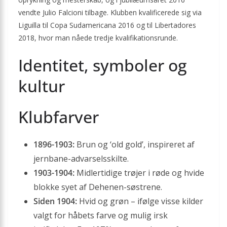
vendte Julio Falcioni tilbage. Klubben kvalificerede sig via
Liguilla til Copa Sudamericana 2016 og til Libertadores
2018, hvor man nåede tredje kvalifikationsrunde.
Identitet, symboler og
kultur
Klubfarver
1896-1903:
Brun og ‘old gold’, inspireret af
jernbane-advarselsskilte.
1903-1904:
Midlertidige trøjer i røde og hvide
blokke syet af Dehenen-søstrene.
Siden 1904:
Hvid og grøn – ifølge visse kilder
valgt for håbets farve og mulig irsk