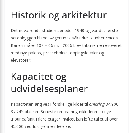
Historik og arkitektur
Det nuværende stadion åbnede i 1940 og var det første
betonbyggeri blandt Argentinas såkaldte “klubber chicos”.
Banen måler 102 × 66 m. I 2006 blev tribunerne renoveret
med nye palcos, pressebokse, dopingslokaler og
elevatorer.
Kapacitet og
udvidelsesplaner
Kapaciteten angives i forskellige kilder til
omkring
34.900-
37.245 pladser. Seneste renovering inkluderer to nye
tribuneafsnit i flere etager, hvilket kan løfte tallet til over
45.000 ved fuld gennemførelse.