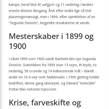
kampe, heraf blot ét uafgjort og 11 nederlag i landets
eneste division dengang. Året efter endte lige så trist
placeringsmæssigt, men i 1899, efter oprettelsen af en
“Segunda División”, begyndte resultaterne at vende.
Mesterskaber i 1899 og
1900
I såvel 1899 som 1900 vandt Banfield den nye Segunda
División. Statistikken fra 1899 viser 13 sejre, ét kryds, to
nederlag, 58 scorede og 14 indkasserede mål – blandt
andet en 16-0-sejr over Maldonado. I 1900 gentog holdet
bedriften, denne gang ubesejret, og Edward “Invincible”
Potter blev notorisk topscorer.
Krise, farveskifte og