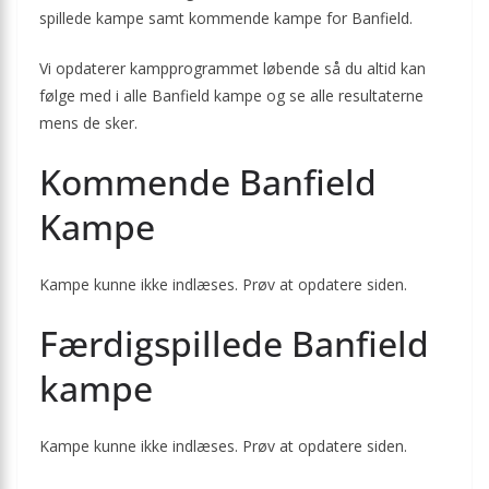
spillede kampe samt kommende kampe for Banfield.
Vi opdaterer kampprogrammet løbende så du altid kan
følge med i alle Banfield kampe og se alle resultaterne
mens de sker.
Kommende Banfield
Kampe
Kampe kunne ikke indlæses. Prøv at opdatere siden.
Færdigspillede Banfield
kampe
Kampe kunne ikke indlæses. Prøv at opdatere siden.