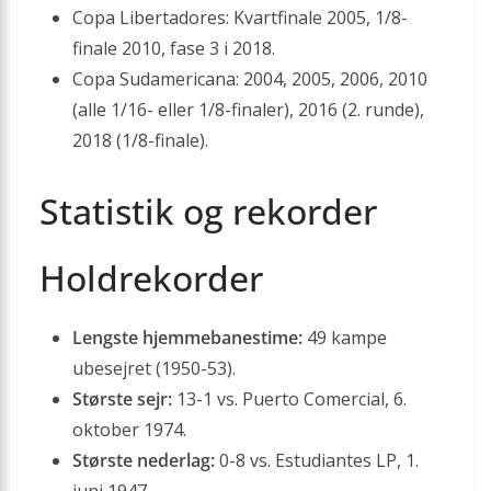
Copa Libertadores: Kvartfinale 2005, 1/8-
finale 2010, fase 3 i 2018.
Copa Sudamericana: 2004, 2005, 2006, 2010
(alle 1/16- eller 1/8-finaler), 2016 (2. runde),
2018 (1/8-finale).
Statistik og rekorder
Holdrekorder
Lengste hjemmebanestime:
49 kampe
ubesejret (1950-53).
Største sejr:
13-1 vs. Puerto Comercial, 6.
oktober 1974.
Største nederlag:
0-8 vs. Estudiantes LP, 1.