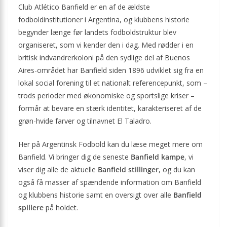
Club Atlético Banfield er en af de ældste
fodboldinstitutioner i Argentina, og klubbens historie
begynder længe før landets fodboldstruktur blev
organiseret, som vi kender den i dag. Med rødder i en
britisk indvandrerkoloni på den sydlige del af Buenos
Aires-området har Banfield siden 1896 udviklet sig fra en
lokal social forening til et nationalt referencepunkt, som –
trods perioder med økonomiske og sportslige kriser –
formår at bevare en stærk identitet, karakteriseret af de
grøn-hvide farver og tilnavnet El Taladro.
Her på Argentinsk Fodbold kan du læse meget mere om
Banfield. Vi bringer dig de seneste
Banfield kampe
, vi
viser dig alle de aktuelle
Banfield stillinger
, og du kan
også få masser af spændende information om Banfield
og klubbens historie samt en oversigt over alle
Banfield
spillere
på holdet.