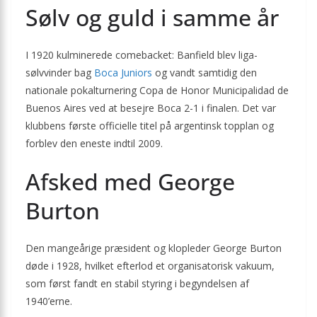
Sølv og guld i samme år
I 1920 kulminerede comebacket: Banfield blev liga-
sølvvinder bag
Boca Juniors
og vandt samtidig den
nationale pokalturnering Copa de Honor Municipalidad de
Buenos Aires ved at besejre Boca 2-1 i finalen. Det var
klubbens første officielle titel på argentinsk topplan og
forblev den eneste indtil 2009.
Afsked med George
Burton
Den mangeårige præsident og klopleder George Burton
døde i 1928, hvilket efterlod et organisatorisk vakuum,
som først fandt en stabil styring i begyndelsen af
1940’erne.