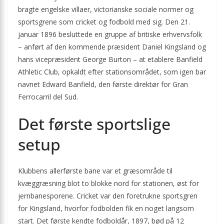
bragte engelske villaer, victorianske sociale normer og
sportsgrene som cricket og fodbold med sig. Den 21.
januar 1896 besluttede en gruppe af britiske erhvervsfolk
– anført af den kommende præsident Daniel Kingsland og
hans vicepræsident George Burton – at etablere Banfield
Athletic Club, opkaldt efter stationsområdet, som igen bar
navnet Edward Banfield, den første direktør for Gran
Ferrocarril del Sud.
Det første sportslige
setup
Klubbens allerførste bane var et græsområde til
kvæggræsning blot to blokke nord for stationen, øst for
jernbanesporene. Cricket var den foretrukne sportsgren
for Kingsland, hvorfor fodbolden fik en noget langsom
start. Det første kendte fodboldår, 1897, bød på 12