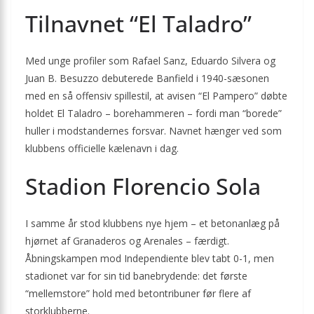
Tilnavnet “El Taladro”
Med unge profiler som Rafael Sanz, Eduardo Silvera og
Juan B. Besuzzo debuterede Banfield i 1940-sæsonen
med en så offensiv spillestil, at avisen “El Pampero” døbte
holdet El Taladro – borehammeren – fordi man “borede”
huller i modstandernes forsvar. Navnet hænger ved som
klubbens officielle kælenavn i dag.
Stadion Florencio Sola
I samme år stod klubbens nye hjem – et betonanlæg på
hjørnet af Granaderos og Arenales – færdigt.
Åbningskampen mod Independiente blev tabt 0-1, men
stadionet var for sin tid banebrydende: det første
“mellemstore” hold med betontribuner før flere af
storklubberne.