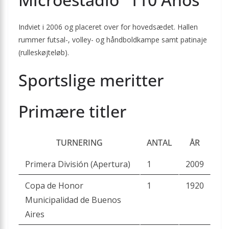
Indviet i 2006 og placeret over for hovedsædet. Hallen
rummer futsal-, volley- og håndboldkampe samt patinaje
(rulleskøjteløb).
Sportslige meritter
Primære titler
TURNERING
ANTAL
ÅR
Primera División (Apertura)
1
2009
Copa de Honor
1
1920
Municipalidad de Buenos
Aires