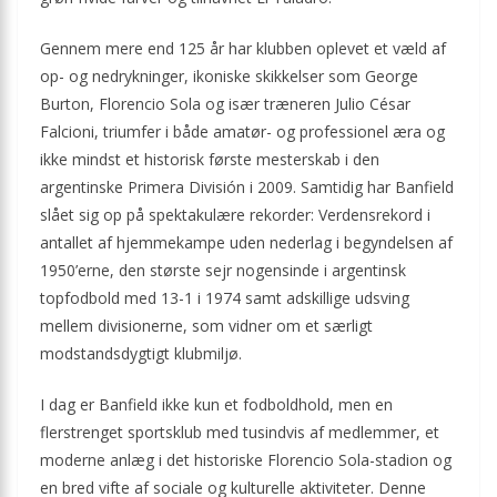
Gennem mere end 125 år har klubben oplevet et væld af
op- og nedrykninger, ikoniske skikkelser som George
Burton, Florencio Sola og især træneren Julio César
Falcioni, triumfer i både amatør- og professionel æra og
ikke mindst et historisk første mesterskab i den
argentinske Primera División i 2009. Samtidig har Banfield
slået sig op på spektakulære rekorder: Verdensrekord i
antallet af hjemmekampe uden nederlag i begyndelsen af
1950’erne, den største sejr nogensinde i argentinsk
topfodbold med 13-1 i 1974 samt adskillige udsving
mellem divisionerne, som vidner om et særligt
modstandsdygtigt klubmiljø.
I dag er Banfield ikke kun et fodboldhold, men en
flerstrenget sportsklub med tusindvis af medlemmer, et
moderne anlæg i det historiske Florencio Sola-stadion og
en bred vifte af sociale og kulturelle aktiviteter. Denne