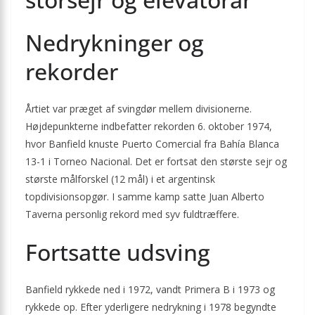
Nedrykninger og
rekorder
Årtiet var præget af svingdør mellem divisionerne.
Højdepunkterne indbefatter rekorden 6. oktober 1974,
hvor Banfield knuste Puerto Comercial fra Bahía Blanca
13-1 i Torneo Nacional. Det er fortsat den største sejr og
største målforskel (12 mål) i et argentinsk
topdivisionsopgør. I samme kamp satte Juan Alberto
Taverna personlig rekord med syv fuldtræffere.
Fortsatte udsving
Banfield rykkede ned i 1972, vandt Primera B i 1973 og
rykkede op. Efter yderligere nedrykning i 1978 begyndte