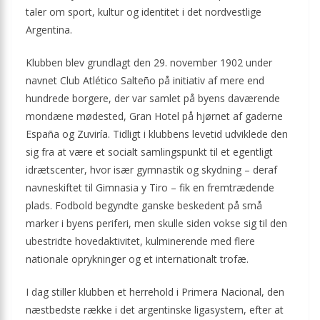
taler om sport, kultur og identitet i det nordvestlige
Argentina.
Klubben blev grundlagt den 29. november 1902 under
navnet Club Atlético Salteño på initiativ af mere end
hundrede borgere, der var samlet på byens daværende
mondæne mødested, Gran Hotel på hjørnet af gaderne
España og Zuviría. Tidligt i klubbens levetid udviklede den
sig fra at være et socialt samlingspunkt til et egentligt
idræts­center, hvor især gymnastik og skydning – deraf
navne­skiftet til Gimnasia y Tiro – fik en fremtrædende
plads. Fodbold begyndte ganske beskedent på små
marker i byens periferi, men skulle siden vokse sig til den
ubestridte hovedaktivitet, kulminerende med flere
nationale oprykninger og et internationalt trofæ.
I dag stiller klubben et herrehold i Primera Nacional, den
næstbedste række i det argentinske ligasystem, efter at