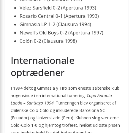
Vélez Sarsfield 0-2 (Apertura 1993)
Rosario Central 0-1 (Apertura 1993)
Gimnasia LP 1-2 (Clausura 1994)
Newell’s Old Boys 0-2 (Apertura 1997)
Colón 0-2 (Clausura 1998)
Internationale
optrædener
I 1994 deltog Gimnasia y Tiro som eneste salteñske klub
nogensinde i en international turnering:
Copa Antonio
Labán – Santiago 1994
. Turneringen blev organiseret af
chilenske Colo-Colo og inkluderede Barcelona SC
(Ecuador) og Universitario (Peru). Klubben slog værterne
Colo-Colo 1-0 og hjemtog trofæet, hvilket udløste prisen
som
bedste hold fra det indre Argentina
.