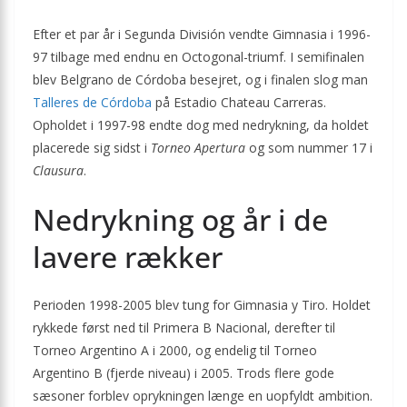
Efter et par år i Segunda División vendte Gimnasia i 1996-
97 tilbage med endnu en Octogonal-triumf. I semifinalen
blev Belgrano de Córdoba besejret, og i finalen slog man
Talleres de Córdoba
på Estadio Chateau Carreras.
Opholdet i 1997-98 endte dog med nedrykning, da holdet
placerede sig sidst i
Torneo Apertura
og som nummer 17 i
Clausura
.
Nedrykning og år i de
lavere rækker
Perioden 1998-2005 blev tung for Gimnasia y Tiro. Holdet
rykkede først ned til Primera B Nacional, derefter til
Torneo Argentino A i 2000, og endelig til Torneo
Argentino B (fjerde niveau) i 2005. Trods flere gode
sæsoner forblev oprykningen længe en uopfyldt ambition.