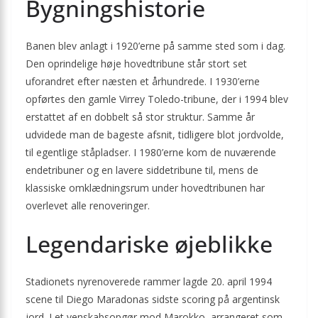
Bygningshistorie
Banen blev anlagt i 1920’erne på samme sted som i dag.
Den oprindelige høje hovedtribune står stort set
uforandret efter næsten et århundrede. I 1930’erne
opførtes den gamle Virrey Toledo-tribune, der i 1994 blev
erstattet af en dobbelt så stor struktur. Samme år
udvidede man de bageste afsnit, tidligere blot jordvolde,
til egentlige ståpladser. I 1980’erne kom de nuværende
endetribuner og en lavere sidde­tribune til, mens de
klassiske omklædningsrum under hovedtribunen har
overlevet alle renoveringer.
Legendariske øjeblikke
Stadionets nyrenoverede rammer lagde 20. april 1994
scene til Diego Maradonas sidste scoring på argentinsk
jord. I et venskabs­opgør mod Marokko, arrangeret som