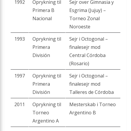
1992
Oprykning til
Sejr over Gimnasia y
Primera B
Esgrima (Jujuy) –
Nacional
Torneo Zonal
Noroeste
1993
Oprykning til
Sejr i Octogonal –
Primera
finalesejr mod
División
Central Córdoba
(Rosario)
1997
Oprykning til
Sejr i Octogonal –
Primera
finalesejr mod
División
Talleres de Córdoba
2011
Oprykning til
Mesterskab i Torneo
Torneo
Argentino B
Argentino A