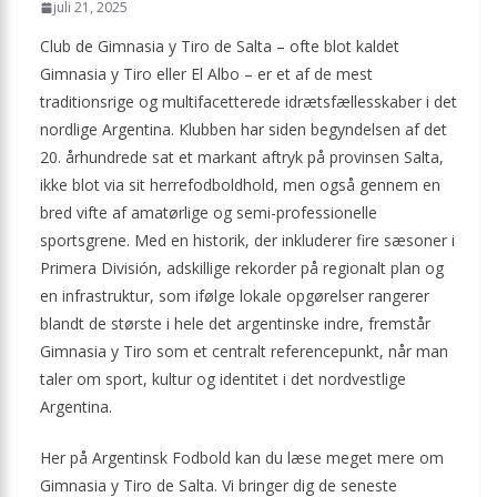
juli 21, 2025
Club de Gimnasia y Tiro de Salta – ofte blot kaldet
Gimnasia y Tiro eller El Albo – er et af de mest
traditionsrige og multifacetterede idræts­fællesskaber i det
nordlige Argentina. Klubben har siden begyndelsen af det
20. århundrede sat et markant aftryk på provinsen Salta,
ikke blot via sit herre­fodboldhold, men også gennem en
bred vifte af amatørlige og semi-professionelle
sportsgrene. Med en historik, der inkluderer fire sæsoner i
Primera División, adskillige rekorder på regionalt plan og
en infrastruktur, som ifølge lokale opgørelser rangerer
blandt de største i hele det argentinske indre, fremstår
Gimnasia y Tiro som et centralt referencepunkt, når man
taler om sport, kultur og identitet i det nordvestlige
Argentina.
Her på Argentinsk Fodbold kan du læse meget mere om
Gimnasia y Tiro de Salta. Vi bringer dig de seneste