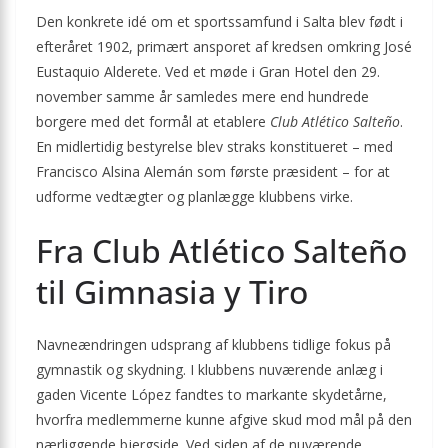
Den konkrete idé om et sportssamfund i Salta blev født i
efteråret 1902, primært ansporet af kredsen omkring José
Eustaquio Alderete. Ved et møde i Gran Hotel den 29.
november samme år samledes mere end hundrede
borgere med det formål at etablere
Club Atlético Salteño
.
En midlertidig bestyrelse blev straks konstitueret – med
Francisco Alsina Alemán som første præsident – for at
udforme vedtægter og planlægge klubbens virke.
Fra Club Atlético Salteño
til Gimnasia y Tiro
Navneændringen udsprang af klubbens tidlige fokus på
gymnastik og skydning. I klubbens nuværende anlæg i
gaden Vicente López fandtes to markante skydetårne,
hvorfra medlemmerne kunne afgive skud mod mål på den
nærliggende bjergside. Ved siden af de nuværende