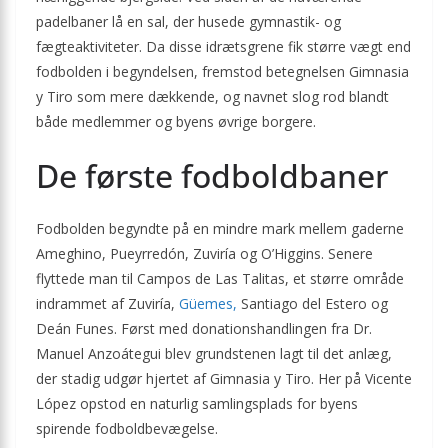
padelbaner lå en sal, der husede gymnastik- og
fægteaktiviteter. Da disse idrætsgrene fik større vægt end
fodbolden i begyndelsen, fremstod betegnelsen Gimnasia
y Tiro som mere dækkende, og navnet slog rod blandt
både medlemmer og byens øvrige borgere.
De første fodboldbaner
Fodbolden begyndte på en mindre mark mellem gaderne
Ameghino, Pueyrredón, Zuviría og O’Higgins. Senere
flyttede man til Campos de Las Talitas, et større område
indrammet af Zuviría,
Güemes,
Santiago del Estero og
Deán Funes. Først med donations­handlingen fra Dr.
Manuel Anzoátegui blev grundstenen lagt til det anlæg,
der stadig udgør hjertet af Gimnasia y Tiro. Her på Vicente
López opstod en naturlig samlingsplads for byens
spirende fodbold­bevægelse.