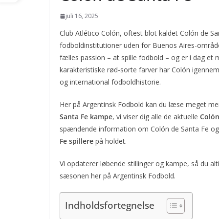
juli 16, 2025
Club Atlético Colón, oftest blot kaldet Colón de Sa
fodboldinstitutioner uden for Buenos Aires-området
fælles passion – at spille fodbold – og er i dag et
karakteristiske rød-sorte farver har Colón igennem
og international fodboldhistorie.
Her på Argentinsk Fodbold kan du læse meget mer
Santa Fe kampe
, vi viser dig alle de aktuelle
Colón
spændende information om Colón de Santa Fe og k
Fe spillere
på holdet.
Vi opdaterer løbende stillinger og kampe, så du alt
sæsonen her på Argentinsk Fodbold.
Indholdsfortegnelse