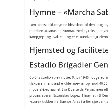
Hymne – «Marcha Sa
Den ikoniske klubhymne blev skabt af den urugua
marchen «Dianas de Ñuñoa» med ny tekst. Sangen, d
kampgejst og kvalitet – og er et uundværligt ele
Hjemsted og facilitet
Estadio Brigadier Gen
Colóns stadion blev indviet 9. juli 1946 i opgøret 
tilskuere, mens andre kilder nævner op mod 40.000 
moderskibet navnet Eva Duarte de Perón, men efte
provinslederen Estanislao López. Tilnavnet «El Cem
«store» klubber fra Buenos Aires i årtier sjældent 