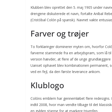
Klubben blev oprettet den 5. maj 1905 under navn
drengene diskuterede et navn, fortalte Aníbal Reb
(Cristóbal Colón på spansk). Navnet vakte entusi
Farver og trøjer
To forklaringer dominerer myten om, hvorfor Colón sp
farverne stammede fra en arbejdspram, som lå til
version hævder, at flere af de unge grundlæggere
Uanset ophavet blev kombinationen permanent, sel
ved en fejl, da den første leverance ankom.
Klublogo
Colóns emblem har gennemløbet flere redesigns. I
indtil 2008, hvor man vendte tilbage til det klassisk
en gylden stjerne for at markere triumfen.