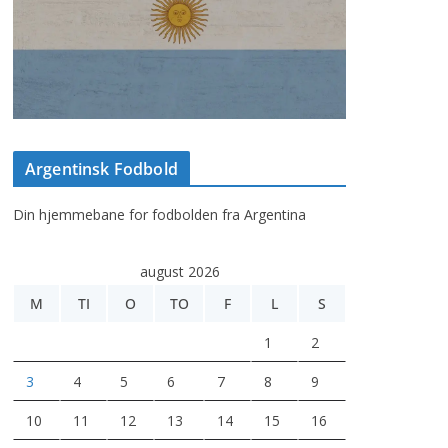
Argentinsk Fodbold
Din hjemmebane for fodbolden fra Argentina
august 2026
M
TI
O
TO
F
L
S
1
2
3
4
5
6
7
8
9
10
11
12
13
14
15
16