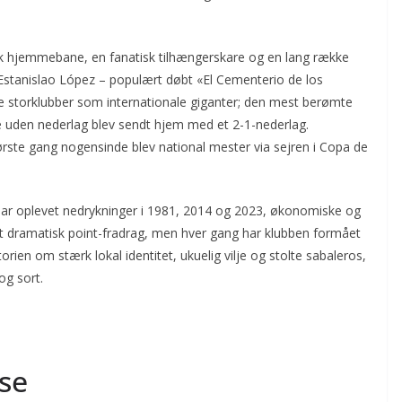
tisk hjemmebane, en fanatisk tilhængerskare og en lang række
 Estanislao López – populært døbt «El Cementerio de los
ke storklubber som internationale giganter; den mest berømte
 uden nederlag blev sendt hjem med et 2-1-nederlag.
første gang nogensinde blev national mester via sejren i Copa de
 har oplevet nedrykninger i 1981, 2014 og 2023, økonomiske og
g et dramatisk point-fradrag, men hver gang har klubben formået
orien om stærk lokal identitet, ukuelig vilje og stolte sabaleros,
og sort.
se