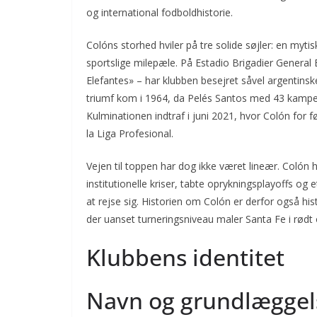
og international fodboldhistorie.
Colóns storhed hviler på tre solide søjler: en my
sportslige milepæle. På Estadio Brigadier General
Elefantes» – har klubben besejret såvel argentins
triumf kom i 1964, da Pelés Santos med 43 kampe
Kulminationen indtraf i juni 2021, hvor Colón for 
la Liga Profesional.
Vejen til toppen har dog ikke været lineær. Colón
institutionelle kriser, tabte oprykningsplayoffs o
at rejse sig. Historien om Colón er derfor også hist
der uanset turneringsniveau maler Santa Fe i rødt 
Klubbens identitet
Navn og grundlæggel