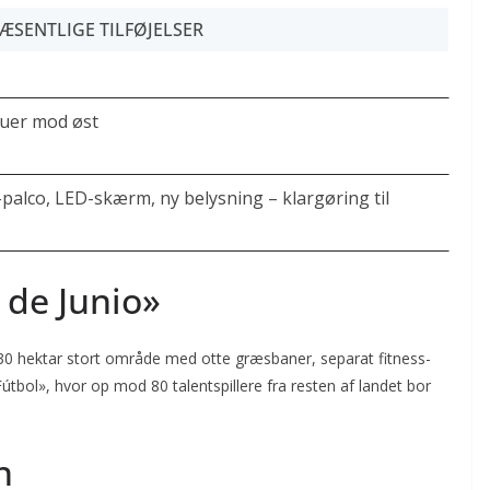
ÆSENTLIGE TILFØJELSER
auer mod øst
-palco, LED-skærm, ny belysning – klargøring til
 de Junio»
 30 hektar stort område med otte græsbaner, separat fitness-
útbol», hvor op mod 80 talentspillere fra resten af landet bor
n