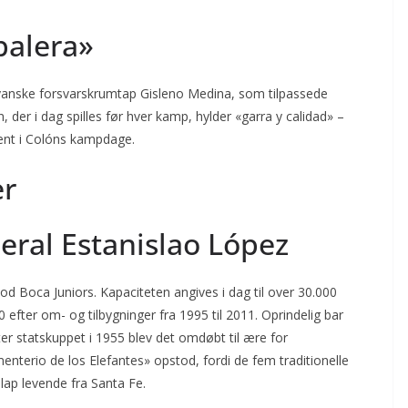
balera»
yanske forsvarskrumtap Gisleno Medina, som tilpassede
er i dag spilles før hver kamp, hylder «garra y calidad» –
ment i Colóns kampdage.
er
eral Estanislao López
mod Boca Juniors. Kapaciteten angives i dag til over 30.000
efter om- og tilbygninger fra 1995 til 2011. Oprindelig bar
r statskuppet i 1955 blev det omdøbt til ære for
enterio de los Elefantes» opstod, fordi de fem traditionelle
slap levende fra Santa Fe.