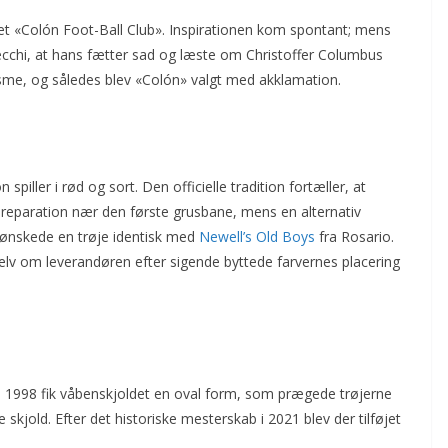
et «Colón Foot-Ball Club». Inspirationen kom spontant; mens
ecchi, at hans fætter sad og læste om Christoffer Columbus
asme, og således blev «Colón» valgt med akklamation.
iller i rød og sort. Den officielle tradition fortæller, at
 reparation nær den første grusbane, mens en alternativ
 ønskede en trøje identisk med
Newell’s Old Boys
fra Rosario.
v om leverandøren efter sigende byttede farvernes placering
 1998 fik våbenskjoldet en oval form, som prægede trøjerne
e skjold. Efter det historiske mesterskab i 2021 blev der tilføjet