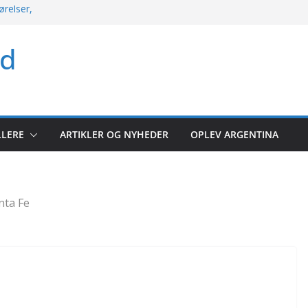
ørelser,
kket søndag med
ld
rio og mere
 argentinsk
let kampoversigt
r: Hele runden
LLERE
ARTIKLER OG NYHEDER
OPLEV ARGENTINA
lerunde 2026
nta Fe