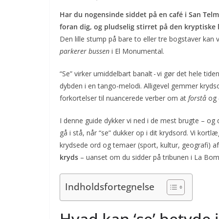
Har du nogensinde siddet på en café i San Telm
foran dig, og pludselig stirret på den kryptiske l
Den lille stump på bare to eller tre bogstaver kan
parkerer bussen
i El Monumental.
“Se” virker umiddelbart banalt - vi gør det hele tide
dybden i en tango-melodi. Alligevel gemmer krydso
forkortelser til nuancerede verber om at
forstå
og
I denne guide dykker vi ned i de mest brugte – og
gå i stå, når “se” dukker op i dit krydsord. Vi ko
krydsede ord og temaer (sport, kultur, geografi) af
kryds
– uanset om du sidder på tribunen i La Bom
Indholdsfortegnelse
Hvad kan ‘se’ betyde 