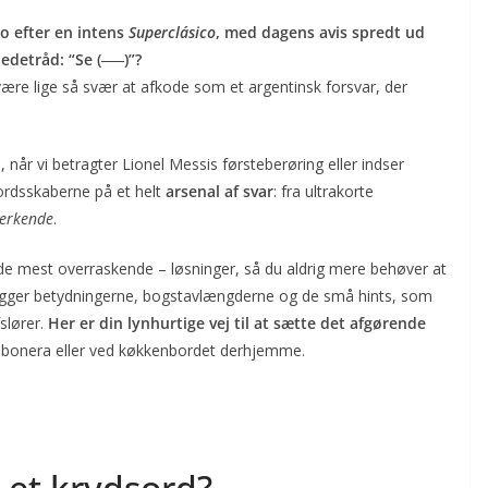
o efter en intens
Superclásico
, med dagens avis spredt ud
edetråd: “Se (‒‒‒)”?
 være lige så svær at afkode som et argentinsk forsvar, der
n, når vi betragter Lionel Messis førsteberøring eller indser
rds­skaberne på et helt
arsenal af svar
: fra ultra­korte
erkende
.
 de mest overraskende – løsninger, så du aldrig mere behøver at
rtlægger betydningerne, bogstav­længderne og de små hints, som
slører.
Her er din lynhurtige vej til at sætte det afgørende
bonera eller ved køkken­bordet derhjemme.
i et krydsord?