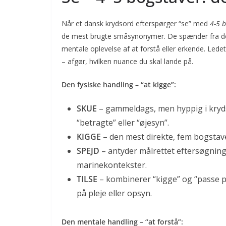
Når et dansk krydsord efterspørger “se” med
4-5 
de mest brugte småsynonymer. De spænder fra det
mentale oplevelse af at forstå eller erkende. Lede
– afgør, hvilken nuance du skal lande på.
Den fysiske handling – “at kigge”:
SKUE
– gammeldags, men hyppig i kryds
“betragte” eller “øjesyn”.
KIGGE
– den mest direkte, fem bogstaver.
SPEJD
– antyder målrettet eftersøgning (
marinekontekster.
TILSE
– kombinerer “kigge” og “passe på” 
på pleje eller opsyn.
Den mentale handling – “at forstå”: