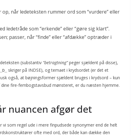
 op, når ledeteksten rummer ord som “vurdere” eller
d ledetråde som “erkende” eller “gøre sig klart”.
lsen; passer, når “finde” eller “afdække” optræder i
edeteksten (substantiv
“betragtning”
peger sjældent på disse),
skriger på INDSE), og temaet i krydsordet (er det et
_D_
usk også, at bøjningsformer sjældent bruges i krydsord – kun
f dine fire-fembogstavsbud mønsteret, er du næsten hjemme.
år nuancen afgør det
r vi som regel ude i mere finpudsede synonymer end de helt
ordskonstruktører ofte med ord, der både kan dække den