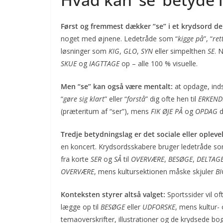
Først og fremmest dækker “se” i et krydsord de
noget med øjnene. Ledetråde som “
kigge på
”, “
ret
løsninger som
KIG
,
GLO
,
SYN
eller simpelthen
SE
. 
SKUE
og
IAGTTAGE
op – alle 100 % visuelle.
Men “se” kan også være mentalt:
at opdage, inds
“
gøre sig klart
” eller “
forstå
” dig ofte hen til
ERKEND
(præteritum af “ser”), mens
FIK ØJE PÅ
og
OPDAG
d
Tredje betydningslag er det sociale eller opleve
en koncert. Krydsordsskabere bruger ledetråde so
fra korte
SER
og
SÅ
til
OVERVÆRE
,
BESØGE
,
DELTAG
OVERVÆRE
, mens kultursektionen måske skjuler
BI
Konteksten styrer altså valget:
Sportssider vil of
lægge op til
BESØGE
eller
UDFORSKE
, mens kultur- 
tema­overskrifter, illustrationer og de krydsede bo