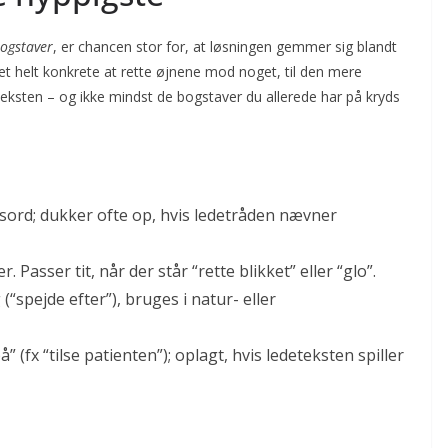
bogstaver
, er chancen stor for, at løsningen gemmer sig blandt
 helt konkrete at rette øjnene mod noget, til den mere
teksten – og ikke mindst de bogstaver du allerede har på kryds
ord; dukker ofte op, hvis ledetråden nævner
 Passer tit, når der står “rette blikket” eller “glo”.
“spejde efter”), bruges i natur- eller
(fx “tilse patienten”); oplagt, hvis ledeteksten spiller