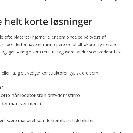
 helt korte løsninger
de ofte placeret i hjørner eller som bindeled på tværs af
ere bør derfor have et mini-repertoire af ultrakorte synonymer
gen og igen – nogle som rene udsagnsord, andre som kodeord fra
 eller “at glo”, vælger konstruktøren typisk ord som:
er.
ofte når ledeteksten antyder “stirre”.
“det man ser med”).
dent være markeret som forkortelser i ledeteksten.