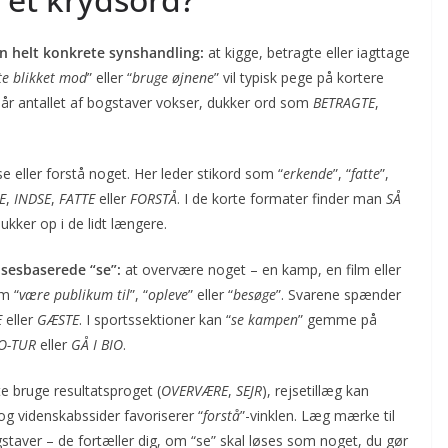
n helt konkrete syns­handling:
at kigge, betragte eller iagttage
te blikket mod
” eller “
bruge øjnene
” vil typisk pege på kortere
Når antallet af bogstaver vokser, dukker ord som
BETRAGTE
,
e eller forstå noget. Her leder stikord som “
erkende
”, “
fat­te
”,
E
,
INDSE
,
FATTE
eller
FORSTÅ
. I de korte formater finder man
SÅ
ukker op i de lidt længere.
lses­baserede “se”:
at overvære noget – en kamp, en film eller
m “
være publikum til
”, “
opleve
” eller “
besøge
”. Svarene spænder
E
eller
GÆSTE
. I sportssektioner kan “
se kampen
” gemme på
O-TUR
eller
GÅ I BIO
.
te bruge resultatsproget (
OVERVÆRE
,
SEJR
), rejsetillæg kan
og videnskabssider favoriserer “
forstå
”-vinklen. Læg mærke til
gstaver – de fortæller dig, om “se” skal løses som noget, du gør