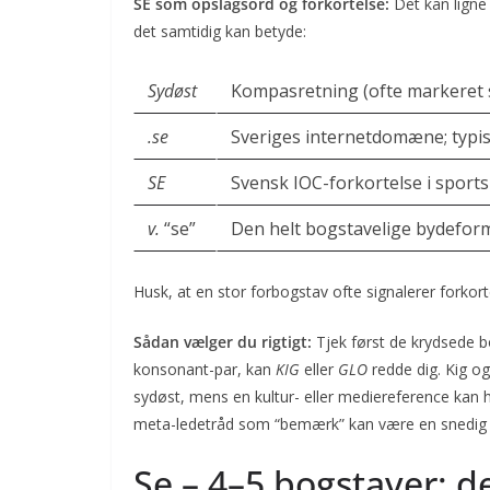
SE som opslagsord og forkortelse:
Det kan ligne
det samtidig kan betyde:
Sydøst
Kompasretning (ofte markeret s
.se
Sveriges internetdomæne; typi
SE
Svensk IOC-forkortelse i sportsn
v.
“se”
Den helt bogstavelige bydeform 
Husk, at en stor forbogstav ofte signalerer forkor
Sådan vælger du rigtigt:
Tjek først de krydsede b
konsonant-par, kan
KIG
eller
GLO
redde dig. Kig og
sydøst, mens en kultur- eller medie­reference kan h
meta-ledetråd som “bemærk” kan være en snedig 
Se – 4–5 bogstaver: d