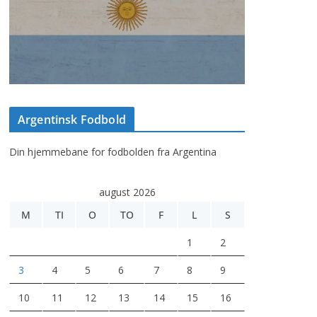
Argentinsk Fodbold
Din hjemmebane for fodbolden fra Argentina
august 2026
M
TI
O
TO
F
L
S
1
2
3
4
5
6
7
8
9
10
11
12
13
14
15
16