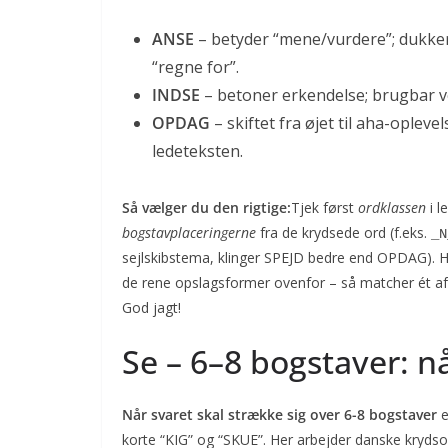
ANSE
– betyder “mene/vurdere”; dukker
“regne for”.
INDSE
– betoner erkendelse; brugbar ve
OPDAG
– skiftet fra øjet til aha-opleve
ledeteksten.
Så vælger du den rigtige:
Tjek først
ordklassen
i l
bogstavplaceringerne
fra de krydsede ord (f.eks.
_N
sejlskibstema, klinger SPEJD bedre end OPDAG). H
de rene opslagsformer ovenfor – så matcher ét a
God jagt!
Se – 6–8 bogstaver: n
Når svaret skal strække sig over 6-8 bogstaver
e
korte “KIG” og “SKUE”. Her arbejder danske kryds