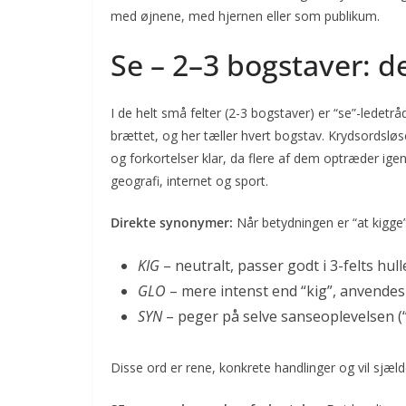
med øjnene, med hjernen eller som publikum.
Se – 2–3 bogstaver: de
I de helt små felter (2-3 bogstaver) er “se”-ledetrå
brættet, og her tæller hvert bogstav. Krydsordsløs
og forkortelser klar, da flere af dem optræder i
geografi, internet og sport.
Direkte synonymer:
Når betydningen er “at kigge”
KIG
– neutralt, passer godt i 3-felts hull
GLO
– mere intenst end “kig”, anvendes 
SYN
– peger på selve sanseoplevelsen (
Disse ord er rene, konkrete handlinger og vil sjæl