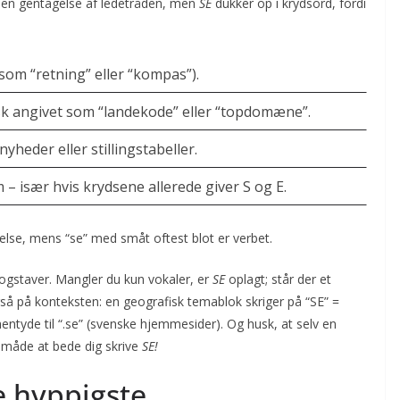
 en gentagelse af ledetråden, men
SE
dukker op i krydsord, fordi
om “retning” eller “kompas”).
sk angivet som “landekode” eller “topdomæne”.
yheder eller stillingstabeller.
– især hvis krydsene allerede giver S og E.
telse, mens “se” med småt oftest blot er verbet.
ogstaver. Mangler du kun vokaler, er
SE
oplagt; står der et
så på konteksten: en geografisk tema­blok skriger på “SE” =
entyde til “.se” (svenske hjemmesider). Og husk, at selv en
måde at bede dig skrive
SE!
e hyppigste