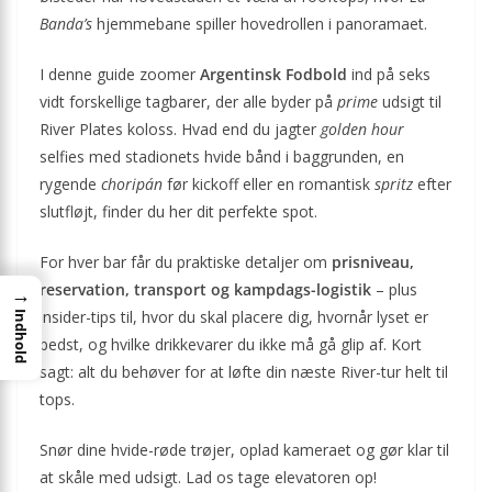
Banda’s
hjemmebane spiller hovedrollen i panoramaet.
I denne guide zoomer
Argentinsk Fodbold
ind på seks
vidt forskellige tagbarer, der alle byder på
prime
udsigt til
River Plates koloss. Hvad end du jagter
golden hour
selfies med stadionets hvide bånd i baggrunden, en
rygende
choripán
før kickoff eller en romantisk
spritz
efter
slutfløjt, finder du her dit perfekte spot.
For hver bar får du praktiske detaljer om
prisniveau,
reservation, transport og kampdags-logistik
– plus
→
insider-tips til, hvor du skal placere dig, hvornår lyset er
Indhold
bedst, og hvilke drikkevarer du ikke må gå glip af. Kort
sagt: alt du behøver for at løfte din næste River-tur helt til
tops.
Snør dine hvide-røde trøjer, oplad kameraet og gør klar til
at skåle med udsigt. Lad os tage elevatoren op!