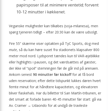
papirsposer til at minimere ventetid; forvent
10-12 minutter i køkkenet.
Veganske muligheder kan tilkøbes (soja-milanesa), men
spørg tjeneren tidligt – efter 20:30 kan de være udsolgt.
Fire 55” skærme viser optakten på TyC Sports, dog med
mute
, så du kan høre suset fra stadionets klapsalver 800
meter mod nord. Lydsporet tændes kun til VAR-øjeblikke
eller highlights i pausen, og det værdsættes af gæster,
der ikke vil “spoil” stemningen før de går ind på arenaen.
Ankom senest
90 minutter før kickoff
for at få bord
uden reservation; efter dette tidspunkt lukkes døren hvert
femte minut for at håndtere kapaciteten, og elevatoren
bliver flaskehals. Har du billetter til San Martín-tribunen, er
det smart at forlade baren 40-45 minutter før start: gå via
Av. Cramer → Udaondo for at undgå de travleste