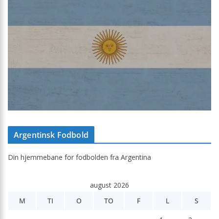
Argentinsk Fodbold
Din hjemmebane for fodbolden fra Argentina
august 2026
M
TI
O
TO
F
L
S