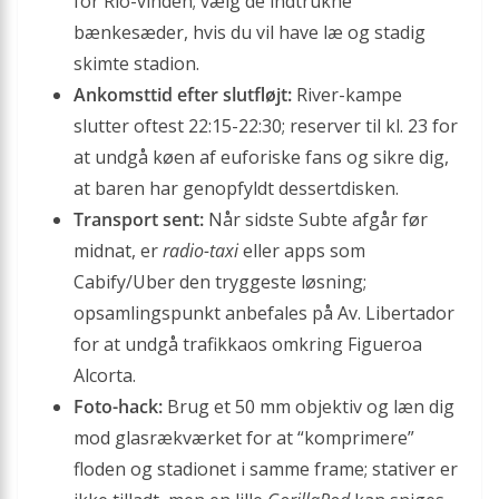
for Río-vinden; vælg de indtrukne
bænkesæder, hvis du vil have læ og stadig
skimte stadion.
Ankomsttid efter slutfløjt:
River-kampe
slutter oftest 22:15-22:30; reserver til kl. 23 for
at undgå køen af euforiske fans og sikre dig,
at baren har genopfyldt dessertdisken.
Transport sent:
Når sidste Subte afgår før
midnat, er
radio-taxi
eller apps som
Cabify/Uber den tryggeste løsning;
opsamlingspunkt anbefales på Av. Libertador
for at undgå trafikkaos omkring Figueroa
Alcorta.
Foto-hack:
Brug et 50 mm objektiv og læn dig
mod glasrækværket for at “komprimere”
floden og stadionet i samme frame; stativer er