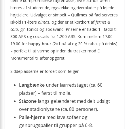
denne kompromisløse tagterrasse, hvor atmosfæren
bæres af studerende, rygsække og riverplader på lejede
højttalere. Udvalget er simpelt –
Quilmes på fad
serveres
iskold i 1-liters
pintas
, og der er et kortkort af
fernet &
cola
, gin-tonics og sodavand. Priserne er flade: 1 l fadøl til
800 ARS og cocktails fra 1.200 ARS. Kom mellem 17.00-
19.00 for
happy hour
(2×1 på øl og 20 % rabat på drinks)
– perfekt til at varme op inden du trasker mod El
Monumental til aftenopgøret.
Siddepladserne er fordelt som følger:
Langbænke
under lærredstaget (ca. 60
pladser) – først til mølle.
Ståzone
langs gelænderet med delt udsigt
over stadionlysene (ca. 80 personer).
Palle-hjørne
med lave sofaer og
genbrugspaller til grupper på 6-8.