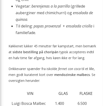
Vegetar:
berenjenas a la parrilla
(grillede
auberginer med chimichurri) og
ensalada de
quinoa
.
Til deling:
papas provenzal
+
ensalada criolla
i
familiefade.
Køkkenet lukker 45 minutter før kampstart, men bemærk
at
sidste bestilling på choripán
typisk accepteres indtil
en halv time før afgang, hvis køen ikke er for lang.
Drikkevarer spænder fra iskolde
fernet con coca
til et lille,
men godt kurateret kort over
mendozinske malbecs
. Se
oversigten herunder:
VIN
GLAS
FLASKE
Luigi Bosca Malbec
1.400
6.500