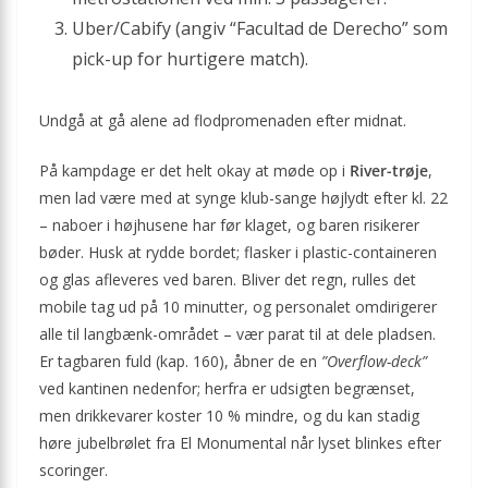
Uber/Cabify (angiv “Facultad de Derecho” som
pick-up for hurtigere match).
Undgå at gå alene ad flodpromenaden efter midnat.
På kampdage er det helt okay at møde op i
River-trøje
,
men lad være med at synge klub-sange højlydt efter kl. 22
– naboer i højhusene har før klaget, og baren risikerer
bøder. Husk at rydde bordet; flasker i plastic-containeren
og glas afleveres ved baren. Bliver det regn, rulles det
mobile tag ud på 10 minutter, og personalet omdirigerer
alle til langbænk-området – vær parat til at dele pladsen.
Er tagbaren fuld (kap. 160), åbner de en
”Overflow-deck”
ved kantinen nedenfor; herfra er udsigten begrænset,
men drikkevarer koster 10 % mindre, og du kan stadig
høre jubelbrølet fra El Monumental når lyset blinkes efter
scoringer.