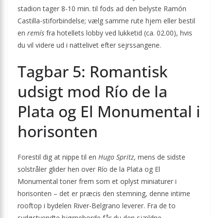
stadion tager 8-10 min. til fods ad den belyste Ramón
Castilla-stiforbindelse; vælg samme rute hjem eller bestil
en
remís
fra hotellets lobby ved lukketid (ca. 02.00), hvis
du vil videre ud i nattelivet efter sejrssangene.
Tagbar 5: Romantisk
udsigt mod Río de la
Plata og El Monumental i
horisonten
Forestil dig at nippe til en
Hugo Spritz
, mens de sidste
solstråler glider hen over Río de la Plata og El
Monumental toner frem som et oplyst miniaturer i
horisonten – det er præcis den stemning, denne intime
rooftop i bydelen River-Belgrano leverer. Fra de to
sydøstvendte hjørneborde får du den sjældne