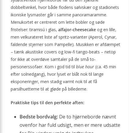
dobbeltvinkel, hvor både flodens sølvskær og stadionets
ikoniske lysmaster går i samme panoramaramme.
Menukortet er centreret om lette bobler og søde
fristelser: tiramisú i glas,
alfajor-cheesecake
og en lille,
men velkurateret liste af spritz-varianter (Aperol, Cynar,
faldende stjerner som Pampelle). Musikken er afdæmpet
– tænk akustiske covers og low-fi tango-beats – netop
for ikke at overdøve samtaler på de små to-
personerssofaer. Kom i god tid til
blue hour
(ca. 45 min
efter solnedgang), hvor lyset er blåt nok til lange
eksponeringer, men stadig varmt nok til at få
parsilhuetterne til at gløde på billederne.
Praktiske tips til den perfekte aften:
Bedste bordvalg:
De to hjørneborde nævnt
ovenfor har fuld udsigt, men er mere udsatte