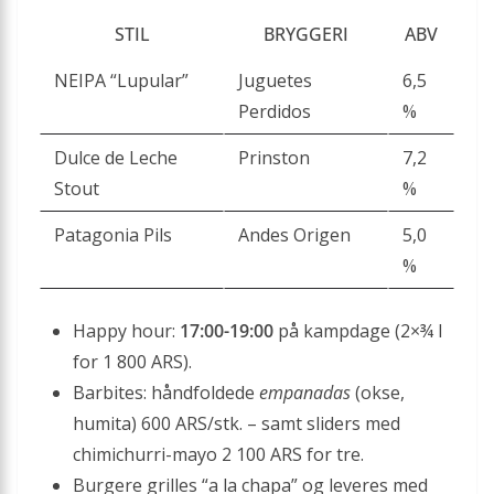
STIL
BRYGGERI
ABV
NEIPA “Lupular”
Juguetes
6,5
Perdidos
%
Dulce de Leche
Prinston
7,2
Stout
%
Patagonia Pils
Andes Origen
5,0
%
Happy hour:
17:00-19:00
på kampdage (2×¾ l
for 1 800 ARS).
Barbites: håndfoldede
empanadas
(okse,
humita) 600 ARS/stk. – samt sliders med
chimichurri-mayo 2 100 ARS for tre.
Burgere grilles “a la chapa” og leveres med