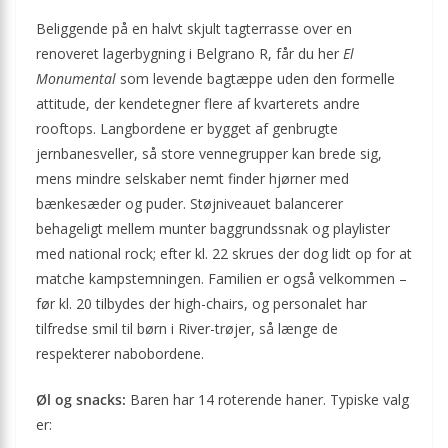
Beliggende på en halvt skjult tagterrasse over en
renoveret lagerbygning i Belgrano R, får du her
El
Monumental
som levende bagtæppe uden den formelle
attitude, der kendetegner flere af kvarterets andre
rooftops. Langbordene er bygget af genbrugte
jernbanesveller, så store vennegrupper kan brede sig,
mens mindre selskaber nemt finder hjørner med
bænkesæder og puder. Støjniveauet balancerer
behageligt mellem munter baggrundssnak og playlister
med national rock; efter kl. 22 skrues der dog lidt op for at
matche kampstemningen. Familien er også velkommen –
før kl. 20 tilbydes der high-chairs, og personalet har
tilfredse smil til børn i River-trøjer, så længe de
respekterer nabo­bordene.
Øl og snacks:
Baren har 14 roterende haner. Typiske valg
er: