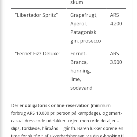
skum
“Libertador Spritz”
Grapefrugt,
ARS
Aperol,
4.200
Patagonisk
gin, prosecco
“Fernet Fizz Deluxe”
Fernet-
ARS
Branca,
3.900
honning,
lime,
sodavand
Der er
obligatorisk online-reservation
(minimum
forbrug ARS 10.000 pr. person på kampdage), og smart-
casual dresscode udelukker trøjer, men røde detaljer –
slips, tørklæde, hårbånd – går fri. Baren lukker dørene en
time før slutfløjt af sikkerhedshensyn; vis din e-booking til