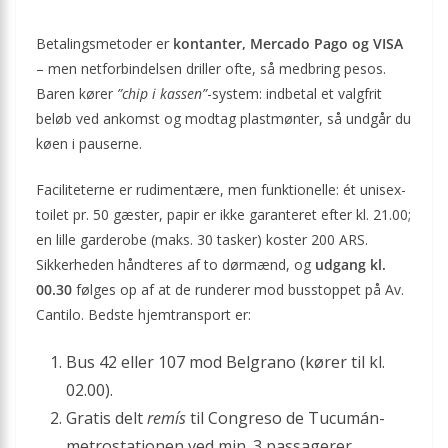
Betalingsmetoder er
kontanter, Mercado Pago og VISA
– men netforbindelsen driller ofte, så medbring pesos.
Baren kører
”chip i kassen”
-system: indbetal et valgfrit
beløb ved ankomst og modtag plastmønter, så undgår du
køen i pauserne.
Faciliteterne er rudimentære, men funktionelle: ét unisex-
toilet pr. 50 gæster, papir er ikke garanteret efter kl. 21.00;
en lille garderobe (maks. 30 tasker) koster 200 ARS.
Sikkerheden håndteres af to dørmænd, og
udgang kl.
00.30
følges op af at de runderer mod busstoppet på Av.
Cantilo. Bedste hjemtransport er:
Bus 42 eller 107 mod Belgrano (kører til kl.
02.00).
Gratis delt
remís
til Congreso de Tucumán-
metrostationen ved min. 3 passagerer.