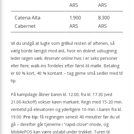
ARS
ARS
Catena Alta
1.900
8.300
Cabernet
ARS
ARS
Vil du undgå at lugte som grillkul resten af aftenen, så
vælg borde længst mod øst, hvor en diskret udsugning
leder røgen væk.
Reservér online
hvis I er seks personer
eller flere; walk-ins fordeles efter først-til-mølle. Betaling
er 60 % kort, 40 % kontant – tag gerne små sedler med til
tip.
På kampdage åbner baren kl. 12.00; fra kl. 17.30 (ved
21.00-kickoff) vokser køen markant. Regn med 15-20 min.
ventetid på elevatoren og yderligere 10 min. i baren fra kl.
19.00.
Pro tip:
få regningen senest 40 minutter før du vil
gå – derefter går tjenerne i “rapid-close”-mode, og
MobilePOS kan være ustabil under trykket. Turen til