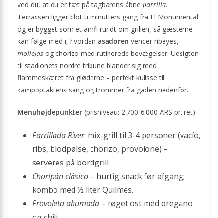
ved du, at du er tæt på tagbarens åbne
parrilla
.
Terrassen ligger blot ti minutters gang fra El Monumental
og er bygget som et amfi rundt om grillen, så gæsterne
kan følge med i, hvordan
asadoren
vender ribeyes,
mollejas
og chorizo med rutinerede bevægelser. Udsigten
til stadionets nordre tribune blander sig med
flammeskæret fra gløderne – perfekt kulisse til
kampoptaktens sang og trommer fra gaden nedenfor.
Menuhøjdepunkter
(prisniveau: 2.700-6.000 ARS pr. ret)
Parrillada River
: mix-grill til 3-4 personer (vacío,
ribs, blodpølse, chorizo, provolone) –
serveres på bordgrill.
Choripán clásico
– hurtig snack før afgang;
kombo med ½ liter Quilmes.
Provoleta ahumada
– røget ost med oregano
og chili.