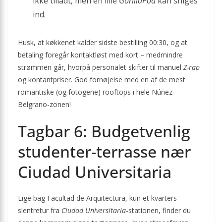
ikke tilladt, men en lille
GorillaPod
kan sniges
ind.
Husk, at køkkenet kalder sidste bestilling 00:30, og at
betaling foregår kontaktløst med kort – medmindre
strømmen går, hvorpå personalet skifter til manuel
Z-rap
og kontantpriser. God fornøjelse med en af de mest
romantiske (og fotogene) rooftops i hele Núñez-
Belgrano-zonen!
Tagbar 6: Budgetvenlig
studenter-terrasse nær
Ciudad Universitaria
Lige bag Facultad de Arquitectura, kun et kvarters
slentretur fra
Ciudad Universitaria
-stationen, finder du