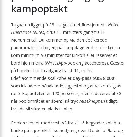
kampoptakt
Tagbaren ligger på 23. etage af det firestjernede
Hotel
Libertador Suites
, cirka 12 minutters gang fra El
Monumental. Du kommer op via den dedikerede
panoramalift i lobbyen; på kampdage er der ofte kø, så
kom minimum 90 minutter før kickoff eller reserver et
bord hjemmefra (WhatsApp-booking accepteres). Gæster
på hotellet har fri adgang fra kl. 11, mens
udefrakommende skal købe et
day-pass (ARS 8.000)
,
som inkluderer håndklæde, liggestol og et velkomstglas
rosé. Kapaciteten er 120 personer, men reduceres til 80
når poolområdet er åbent, så tryk
rejseknappen
tidligt,
hvis du vil sikre en plads i solen.
Poolen vender mod vest, så fra kl. 16 begynder solen at
banke på – perfekt til solnedgang over Río de la Plata og