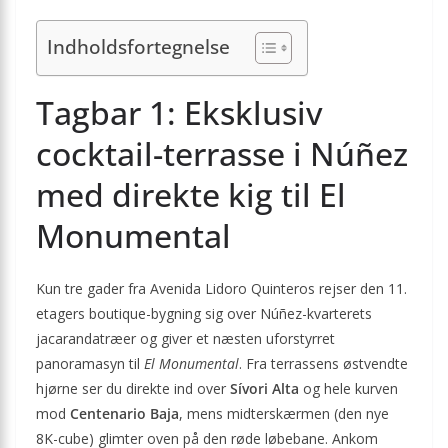
Indholdsfortegnelse
Tagbar 1: Eksklusiv
cocktail-terrasse i Núñez
med direkte kig til El
Monumental
Kun tre gader fra Avenida Lidoro Quinteros rejser den 11.
etagers boutique-bygning sig over Núñez-kvarterets
jacarandatræer og giver et næsten uforstyrret
panoramasyn til
El Monumental
. Fra terrassens østvendte
hjørne ser du direkte ind over
Sívori Alta
og hele kurven
mod
Centenario Baja
, mens midterskærmen (den nye
8K-cube) glimter oven på den røde løbebane. Ankom