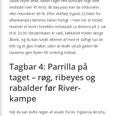
Skulle vejret drille, lukker taget ved konstant regn eller
vindstød over 45 km/t; dit day-pass kan da ombookes
eller refunderes 80 %. Efter slutfløjt (typisk 22-tiden for
aften­kampe) tømmes baren hurtigt – men her er tricket:
reserver et bord i hotellets restaurant
La Bistecca
på 2. sal
til kl. 22:30. Elevatorkøen er væk, køkkenet holder længe
åbent, og du kan runde aftenen af med et saftigt ojo de
bife og et glas malbec uden at skulle ud på gaden før
taxa­erne igen flyder frit omkring midnat.
Tagbar 4: Parrilla på
taget – røg, ribeyes og
rabalder før River-
kampe
Når du kan dufte røgen af asado fra Av. Figueroa Alcorta,