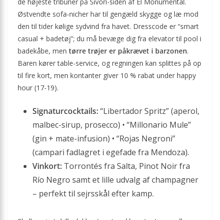
de højeste tribuner på Sívori-siden af El Monumental.
Østvendte sofa-nicher har til gengæld skygge og læ mod
den til tider kølige sydvind fra havet. Dresscode er “smart
casual + badetøj”; du må bevæge dig fra elevator til pool i
badekåbe, men
tørre trøjer er påkrævet i barzonen
.
Baren kører table-service, og regningen kan splittes på op
til fire kort, men kontanter giver 10 % rabat under happy
hour (17-19).
Signaturcocktails:
“Libertador Spritz” (aperol,
malbec-sirup, prosecco) • “Millonario Mule”
(gin + mate-infusion) • “Rojas Negroni”
(campari fadlagret i egefade fra Mendoza).
Vinkort:
Torrontés fra Salta, Pinot Noir fra
Río Negro samt et lille udvalg af champagner
– perfekt til sejrsskål efter kamp.