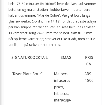
helst 75-60 minutter før kickoff, hvor den lave sol rammer
betonen og maler stadion i kobberfarver – bartendere
kalder tidsrummet “Mar de Cobre”. Vælg et bord langs
glasrækværket (bordnumre 14-18) for det bredeste udsyn;
par kan snuppe
“Corner Couch”
, en sofa helt ude i spidsen.
Til kameraet: brug 24-70 mm for helhed, skift til 85 mm
når spillerne varmer op; stativer er ikke tilladt, men en lille
gorillapod på rækværket tolereres.
SIGNATURCOCKTAIL
SMAG
PRIS
CA.
“River Plate Sour”
Malbec-
ARS
infuseret
4.800
pisco,
hibiscus,
maracuja-