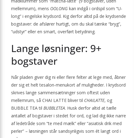
madklummer som “matcha-latte” (9 bogstaver, uden
mellemrum), mens
OOLONG
kan indgå i ordspil som “U-
long” i engelske krydsord. Kig derfor altid på de krydsende
bogstaver: de afslører hurtigt, om du skal tænke “bryg”,
“udstyr” eller en smart, overført betydning.
Lange løsninger: 9+
bogstaver
Når pladen giver dig ni eller flere felter at lege med, åbner
der sig et helt tesalon-menukort af muligheder. I krydsord
skrives lange sammensætninger som oftest uden
mellemrum, så CHAI LATTE bliver til
CHAILATTE
, og
BUBBLE TEA til
BUBBLETEA
. Husk derfor altid at tælle
antallet af bogstaver i stedet for ord, og lad dig ikke narre
af ledetråde som “te med mælk” eller “asiatisk drik med
perler” – løsningen står sandsynligvis som ét langt ord i