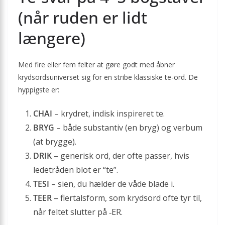
(når ruden er lidt
længere)
Med fire eller fem felter at gøre godt med åbner
krydsordsuniverset sig for en stribe klassiske te-ord. De
hyppigste er:
CHAI
– krydret, indisk inspireret te.
BRYG
– både substantiv (en bryg) og verbum
(at brygge).
DRIK
– generisk ord, der ofte passer, hvis
ledetråden blot er “te”.
TESI
– sien, du hælder de våde blade i.
TEER
– flertalsform, som krydsord ofte tyr til,
når feltet slutter på ‑ER.