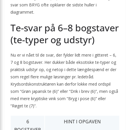
svar som BRYG ofte opklarer de sidste huller i
diagrammet.
Te-svar på 6–8 bogstaver
(te-typer og udstyr)
Nu er vi nået til de svar, der fylder lidt mere i gitteret – 6,
7 og 8 bogstaver. Her dukker både eksotiske te-typer og
praktisk udstyr op, og netop i dette længde­spænd er der
som regel flere mulige løsninger pr. ledetråd.
Krydsordskonstruktøren kan derfor lokke med ordspil
som “Grøn japansk te (6)” eller “Drik i brev (6)”, men også
med mere kryptiske vink som “Bryg i pose (6)” eller
“Røget te (7)”.
6
HINT I OPGAVEN
BOGSTAVER