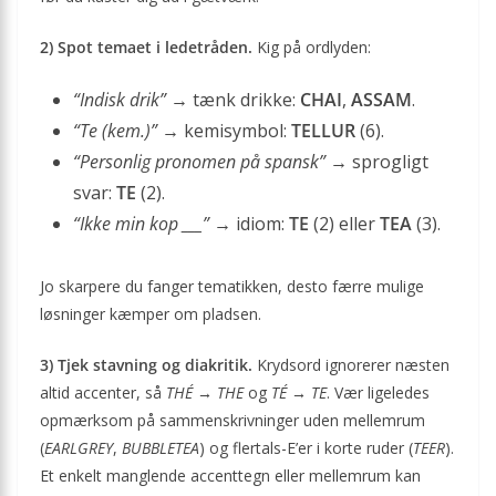
2) Spot temaet i ledetråden.
Kig på ordlyden:
“Indisk drik”
→ tænk drikke:
CHAI
,
ASSAM
.
“Te (kem.)”
→ kemisymbol:
TELLUR
(6).
“Personlig pronomen på spansk”
→ sprogligt
svar:
TE
(2).
“Ikke min kop ___”
→ idiom:
TE
(2) eller
TEA
(3).
Jo skarpere du fanger tematikken, desto færre mulige
løsninger kæmper om pladsen.
3) Tjek stavning og diakritik.
Krydsord ignorerer næsten
altid accenter, så
THÉ → THE
og
TÉ → TE
. Vær ligeledes
opmærksom på sammenskrivninger uden mellemrum
(
EARLGREY
,
BUBBLETEA
) og flertals-E’er i korte ruder (
TEER
).
Et enkelt manglende accenttegn eller mellemrum kan