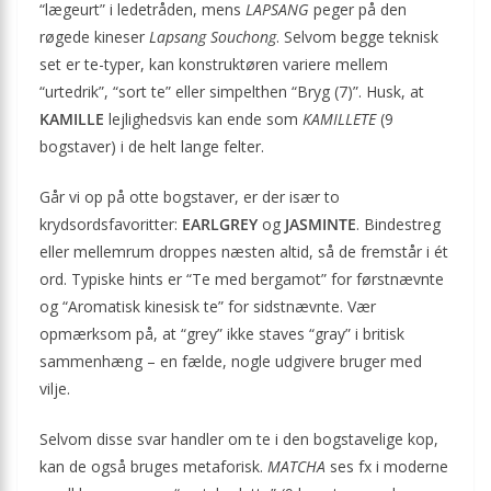
“lægeurt” i ledetråden, mens
LAPSANG
peger på den
røgede kineser
Lapsang Souchong
. Selvom begge teknisk
set er te-typer, kan konstruktøren variere mellem
“urtedrik”, “sort te” eller simpelthen “Bryg (7)”. Husk, at
KAMILLE
lejlighedsvis kan ende som
KAMILLETE
(9
bogstaver) i de helt lange felter.
Går vi op på otte bogstaver, er der især to
krydsordsfavoritter:
EARLGREY
og
JASMINTE
. Bindestreg
eller mellemrum droppes næsten altid, så de fremstår i ét
ord. Typiske hints er “Te med bergamot” for førstnævnte
og “Aromatisk kinesisk te” for sidstnævnte. Vær
opmærksom på, at “grey” ikke staves “gray” i britisk
sammenhæng – en fælde, nogle udgivere bruger med
vilje.
Selvom disse svar handler om te i den bogstavelige kop,
kan de også bruges metaforisk.
MATCHA
ses fx i moderne