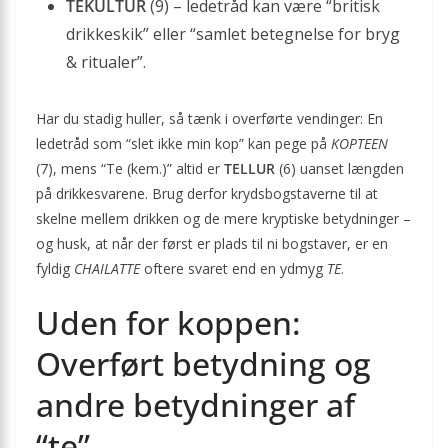
TEKULTUR
(9) – ledetråd kan være “britisk
drikkeskik” eller “samlet betegnelse for bryg
& ritualer”.
Har du stadig huller, så tænk i overførte vendinger: En
ledetråd som “slet ikke min kop” kan pege på
KOPTEEN
(7), mens “Te (kem.)” altid er
TELLUR
(6) uanset længden
på drikkesvarene. Brug derfor krydsbogstaverne til at
skelne mellem drikken og de mere kryptiske betydninger –
og husk, at når der først er plads til ni bogstaver, er en
fyldig
CHAILATTE
oftere svaret end en ydmyg
TE
.
Uden for koppen:
Overført betydning og
andre betydninger af
“te”