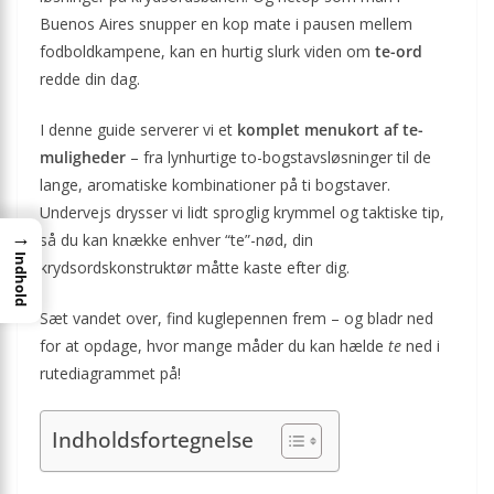
Buenos Aires snupper en kop mate i pausen mellem
fodboldkampene, kan en hurtig slurk viden om
te-ord
redde din dag.
I denne guide serverer vi et
komplet menukort af te-
muligheder
– fra lynhurtige to-bogstavsløsninger til de
lange, aromatiske kombinationer på ti bogstaver.
Undervejs drysser vi lidt sproglig krymmel og taktiske tip,
→
så du kan knække enhver “te”-nød, din
Indhold
krydsordskonstruktør måtte kaste efter dig.
Sæt vandet over, find kuglepennen frem – og bladr ned
for at opdage, hvor mange måder du kan hælde
te
ned i
rutediagrammet på!
Indholdsfortegnelse