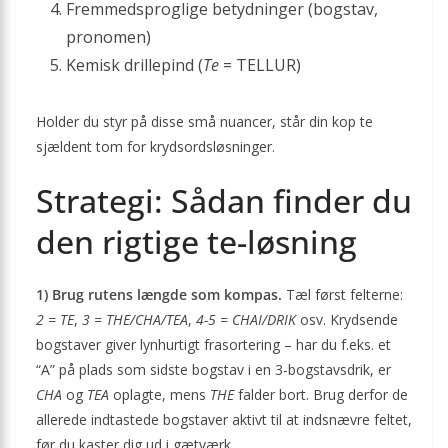
Fremmedsproglige betydninger (bogstav,
pronomen)
Kemisk drillepind (
Te
= TELLUR)
Holder du styr på disse små nuancer, står din kop te
sjældent tom for krydsordsløsninger.
Strategi: Sådan finder du
den rigtige te-løsning
1) Brug rutens længde som kompas.
Tæl først felterne:
2 = TE
,
3 = THE/CHA/TEA
,
4-5 = CHAI/DRIK
osv. Krydsende
bogstaver giver lynhurtigt frasortering – har du f.eks. et
“A” på plads som sidste bogstav i en 3-bogstavsdrik, er
CHA
og
TEA
oplagte, mens
THE
falder bort. Brug derfor de
allerede indtastede bogstaver aktivt til at indsnævre feltet,
før du kaster dig ud i gætværk.