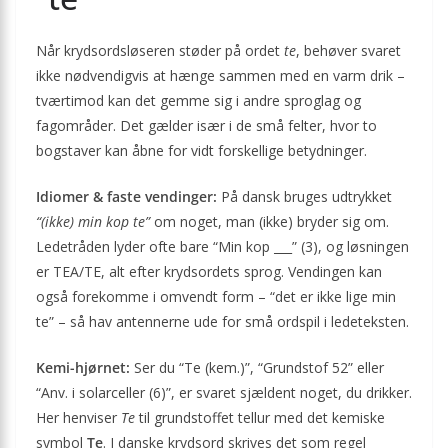
Når krydsordsløseren støder på ordet
te
, behøver svaret
ikke nødvendigvis at hænge sammen med en varm drik –
tværtimod kan det gemme sig i andre sproglag og
fagområder. Det gælder især i de små felter, hvor to
bogstaver kan åbne for vidt forskellige betydninger.
Idiomer & faste vendinger:
På dansk bruges udtrykket
“(ikke) min kop te”
om noget, man (ikke) bryder sig om.
Ledetråden lyder ofte bare “Min kop ___” (3), og løsningen
er TEA/TE, alt efter krydsordets sprog. Vendingen kan
også forekomme i omvendt form – “det er ikke lige min
te” – så hav antennerne ude for små ordspil i ledeteksten.
Kemi-hjørnet:
Ser du “Te (kem.)”, “Grundstof 52” eller
“Anv. i solarceller (6)”, er svaret sjældent noget, du drikker.
Her henviser
Te
til grundstoffet tellur med det kemiske
symbol
Te
. I danske krydsord skrives det som regel