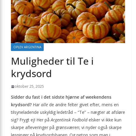
OPLEV ARGENTINA
Muligheder til Te i
krydsord
oktober 25, 2025
Sidder du fast i det sidste hjørne af weekendens
krydsord?
Har
alle
de andre felter givet efter, mens en
tilsyneladende uskyldig ledetråd – “Te” – nægter at afsløre
sig? Frygt ej! Her på
Argentinsk Fodbold
elsker vi ikke kun
skarpe afleveringer på grønsværen; vi nyder også skarpe
løsninger på krydsordsbanen. Og netop som man i