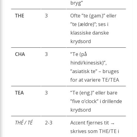
bryg”
THE
3
Ofte ”te (gam.)” eller
”te (ældre)”; ses i
klassiske danske
krydsord
CHA
3
”Te (på
hindi/kinesisk)”,
”asiatisk te” – bruges
for at variere TE/TEA
TEA
3
”Te (eng.)” eller bare
”five o’clock” i drillende
krydsord
THÉ / TÉ
2-3
Accent fjernes tit →
skrives som THE/TE i