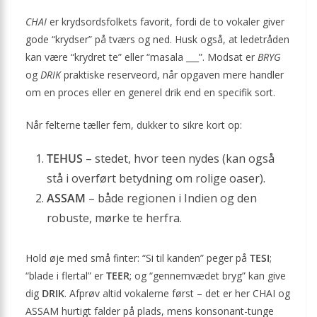
CHAI
er krydsordsfolkets favorit, fordi de to vokaler giver
gode “krydser” på tværs og ned. Husk også, at ledetråden
kan være “krydret te” eller “masala ___”. Modsat er
BRYG
og
DRIK
praktiske reserveord, når opgaven mere handler
om en proces eller en generel drik end en specifik sort.
Når felterne tæller fem, dukker to sikre kort op:
TEHUS
– stedet, hvor teen nydes (kan også
stå i overført betydning om rolige oaser).
ASSAM
– både regionen i Indien og den
robuste, mørke te herfra.
Hold øje med små finter: “Si til kanden” peger på
TESI
;
“blade i flertal” er
TEER
; og “gennemvædet bryg” kan give
dig
DRIK
. Afprøv altid vokalerne først – det er her CHAI og
ASSAM hurtigt falder på plads, mens konsonant-tunge