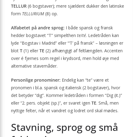
TELLUR
(6 bogstaver); mere sjældent dukker den latinske
form
TELLURIUM
(8) op.
Alfabetet på andre sprog:
I både spansk og fransk
hedder bogstavet “T” simpelthen
te
/
té
. Ledetråden kan
lyde “Bogstav i Madrid” eller “‘T’ på fransk” – løsningen er
blot
T
(1) eller
TE
(2) afhængigt af feltlængden. Accenten
over é fjernes som regel i krydsord, men hold øje med
alternative stavemåder.
Personlige pronominer:
Endelig kan “te” være et
pronomen i bl.a. spansk og italiensk (2 bogstaver), hvor
det betyder “dig”. Kommer ledetråden i formen “Dig (it.)”
eller “2. pers. objekt (sp.)”, er svaret igen
TE
. Små, men
nyttige felter, når et vandret og lodret ord skal mødes.
Stavning, sprog og små