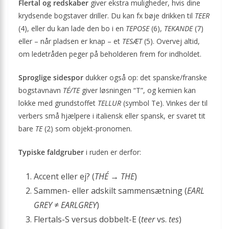
Flertal og redskaber
giver ekstra muligheder, hvis dine
krydsende bogstaver driller. Du kan fx bøje drikken til
TEER
(4), eller du kan lade den bo i en
TEPOSE
(6),
TEKANDE
(7)
eller – når pladsen er knap – et
TESÆT
(5). Overvej altid,
om ledetråden peger på beholderen frem for indholdet.
Sproglige sidespor
dukker også op: det spanske/franske
bogstavnavn
TÉ/TE
giver løsningen “T”, og kemien kan
lokke med grundstoffet
TELLUR
(symbol Te). Vinkes der til
verbers små hjælpere i italiensk eller spansk, er svaret tit
bare
TE
(2) som objekt-pronomen.
Typiske faldgruber
i ruden er derfor:
Accent eller ej? (
THÉ
→
THE
)
Sammen- eller adskilt sammensætning (
EARL
GREY
≠
EARLGREY
)
Flertals-S versus dobbelt-E (
teer
vs.
tes
)