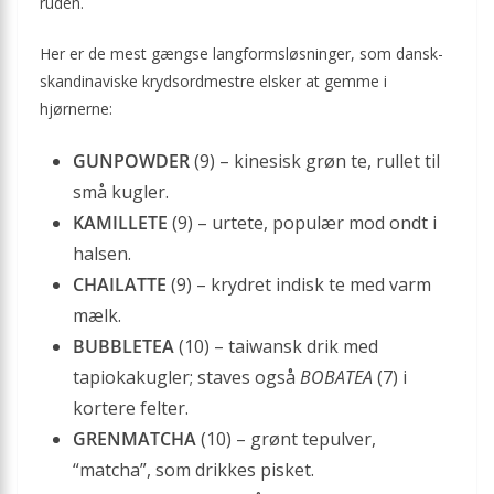
ruden.
Her er de mest gængse langformsløsninger, som dansk-
skandinaviske krydsordmestre elsker at gemme i
hjørnerne:
GUNPOWDER
(9) – kinesisk grøn te, rullet til
små kugler.
KAMILLETE
(9) – urtete, populær mod ondt i
halsen.
CHAILATTE
(9) – krydret indisk te med varm
mælk.
BUBBLETEA
(10) – taiwansk drik med
tapiokakugler; staves også
BOBATEA
(7) i
kortere felter.
GRENMATCHA
(10) – grønt tepulver,
“matcha”, som drikkes pisket.