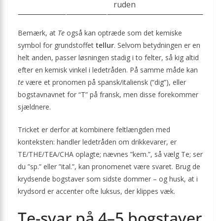
ruden
Bemærk, at
Te
også kan optræde som det kemiske
symbol for grundstoffet
tellur
. Selvom betydningen er en
helt anden, passer løsningen stadig i to felter, så kig altid
efter en kemisk vinkel i ledetråden. På samme måde kan
te
være et pronomen på spansk/italiensk (“dig”), eller
bogstavnavnet for “T” på fransk, men disse forekommer
sjældnere.
Tricket er derfor at kombinere feltlængden med
konteksten: handler ledetråden om drikkevarer, er
TE/THE/TEA/CHA oplagte; nævnes ”kem.”, så vælg Te; ser
du ”sp.” eller ”ital.”, kan pronomenet være svaret. Brug de
krydsende bogstaver som sidste dommer – og husk, at i
krydsord er accenter ofte luksus, der klippes væk.
Te-svar på 4–5 bogstaver