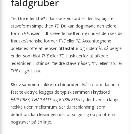
faldgruber
Te, the eller thé?
I danske krydsord er den hyppigste
staveform simpelthen
TE
. Du kan dog møde den ældre
form
THE
, især i lidt støvede hæfter, og undertiden ses de
franske/spanske former
THÉ
eller
TÉ
. Accenttegnene
udelades ofte af hensyn til tastatur og rudemål, så begge
ender som blot
THE
eller
TE
. Husk derfor at afkode
ledetråden – står der “ældre stavemåde”, “fr.” eller “sp.” er
THE
et godt bud.
Skriv sammen – ikke fra hinanden.
Når to ord danner et
fast te-udtryk, lægges de typisk sammen i krydsord:
EARLGREY
,
CHAILATTE
og
BUBBLETEA
fylder hver sin lange
række uden mellemrum. Ser du “teblanding” som
definition, kan løsningen derfor snige sig op på otte-ni
bogstaver på én linje.