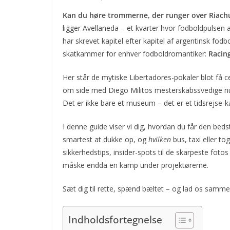
Kan du høre trommerne, der runger over Riach
ligger Avellaneda – et kvarter hvor fodboldpulsen a
har skrevet kapitel efter kapitel af argentinsk fodb
skatkammer for enhver fodboldromantiker:
Racin
Her står de mytiske Libertadores-pokaler blot få c
om side med Diego Militos mesterskabssvedige num
Det er ikke bare et museum – det er et tidsrejse-ka
I denne guide viser vi dig, hvordan du får den beds
smartest at dukke op, og
hvilken
bus, taxi eller tog
sikkerhedstips, insider-spots til de skarpeste foto
måske endda en kamp under projektørerne.
Sæt dig til rette, spænd bæltet – og lad os sammen
Indholdsfortegnelse