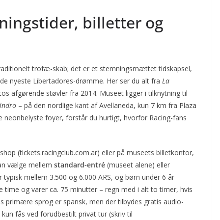
ingstider, billetter og
raditionelt trofæ-skab; det er et stemningsmættet tidskapsel,
l de nyeste Libertadores-drømme. Her ser du alt fra
La
os afgørende støvler fra 2014. Museet ligger i tilknytning til
lindro
– på den nordlige kant af Avellaneda, kun 7 km fra Plaza
e neonbelyste foyer, forstår du hurtigt, hvorfor Racing-fans
e shop (tickets.racingclub.com.ar) eller på museets billetkontor,
 kan vælge mellem
standard-entré
(museet alene) eller
r typisk mellem 3.500 og 6.000 ARS, og børn under 6 år
 time og varer ca. 75 minutter – regn med i alt to timer, hvis
es primære sprog er spansk, men der tilbydes gratis audio-
n fås ved forudbestilt privat tur (skriv til