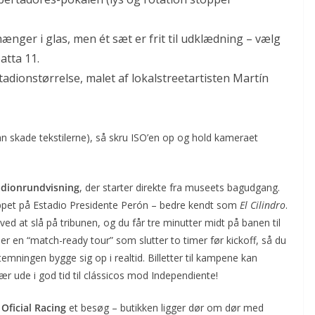
hænger i glas, men ét sæt er frit til udklædning – vælg
atta 11.
stadionstørrelse, malet af lokalstreetartisten Martín
 kan skade tekstilerne), så skru ISO’en op og hold kameraet
adionrundvisning
, der starter direkte fra museets bagudgang.
æppet på Estadio Presidente Perón – bedre kendt som
El Cilindro
.
d at slå på tribunen, og du får tre minutter midt på banen til
er en “match-ready tour” som slutter to timer før kickoff, så du
emningen bygge sig op i realtid. Billetter til kampene kan
de i god tid til clássicos mod Independiente!
Oficial Racing
et besøg – butikken ligger dør om dør med