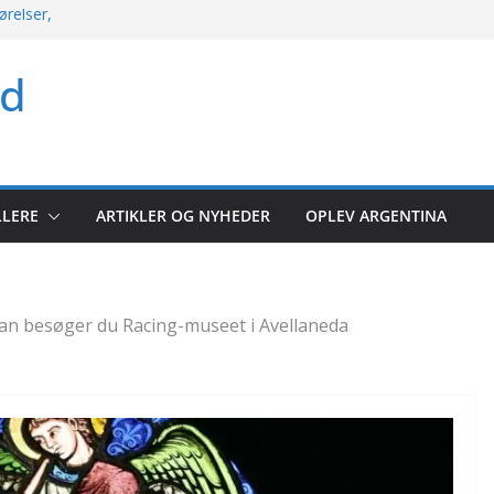
ørelser,
kket søndag med
ld
rio og mere
 argentinsk
let kampoversigt
r: Hele runden
LLERE
ARTIKLER OG NYHEDER
OPLEV ARGENTINA
lerunde 2026
an besøger du Racing-museet i Avellaneda