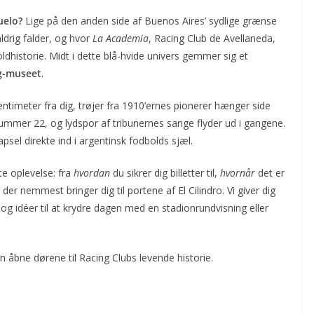
uelo?
Lige på den anden side af Buenos Aires’ sydlige grænse
ldrig falder, og hvor
La Academia
, Racing Club de Avellaneda,
oldhistorie. Midt i dette blå-hvide univers gemmer sig et
g-museet
.
entimeter fra dig, trøjer fra 1910’ernes pionerer hænger side
mer 22, og lydspor af tribunernes sange flyder ud i gangene.
psel direkte ind i argentinsk fodbolds sjæl.
te oplevelse: fra
hvordan
du sikrer dig billetter til,
hvornår
det er
 der nemmest bringer dig til portene af El Cilindro. Vi giver dig
s og idéer til at krydre dagen med en stadionrundvisning eller
 åbne dørene til Racing Clubs levende historie.