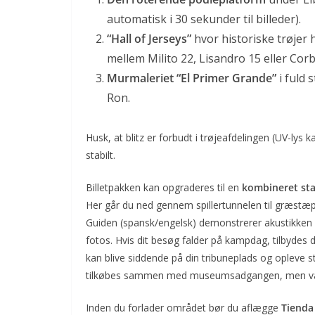
automatisk i 30 sekunder til billeder).
“Hall of Jerseys”
hvor historiske trøjer 
mellem Milito 22, Lisandro 15 eller Corb
Murmaleriet “El Primer Grande”
i fuld 
Ron.
Husk, at blitz er forbudt i trøjeafdelingen (UV-lys
stabilt.
Billetpakken kan opgraderes til en
kombineret st
Her går du ned gennem spillertunnelen til græst
Guiden (spansk/engelsk) demonstrerer akustikken ve
fotos. Hvis dit besøg falder på kampdag, tilbydes d
kan blive siddende på din tribuneplads og opleve st
tilkøbes sammen med museumsadgangen, men vær u
Inden du forlader området bør du aflægge
Tienda 