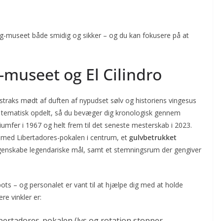
ing-museet både smidig og sikker – og du kan fokusere på at
-museet og El Cilindro
 straks mødt af duften af nypudset sølv og historiens vingesus
er tematisk opdelt, så du bevæger dig kronologisk gennem
riumfer i 1967 og helt frem til det seneste mesterskab i 2023.
med Libertadores-pokalen i centrum, et
gulvbetrukket
genskabe legendariske mål, samt et stemningsrum der gengiver
s – og personalet er vant til at hjælpe dig med at holde
re vinkler er:
bertadores-pokalen (lys og rotation stopper