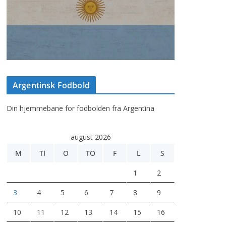
Argentinsk Fodbold
Din hjemmebane for fodbolden fra Argentina
august 2026
M
TI
O
TO
F
L
S
1
2
3
4
5
6
7
8
9
10
11
12
13
14
15
16