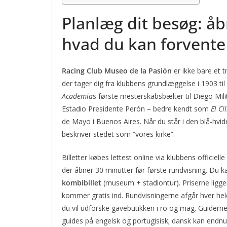
Planlæg dit besøg: åbn
hvad du kan forvente
Racing Club Museo de la Pasión
er ikke bare et t
der tager dig fra klubbens grundlæggelse i 1903 ti
Academia
s første mesterskabsbælter til Diego Milit
Estadio Presidente Perón – bedre kendt som
El Ci
de Mayo i Buenos Aires. Når du står i den blå-hvid
beskriver stedet som “vores kirke”.
Billetter købes lettest online via klubbens officiell
der åbner 30 minutter før første rundvisning. Du
kombibillet
(museum + stadiontur). Priserne ligge
kommer gratis ind. Rundvisningerne afgår hver hele
du vil udforske gavebutikken i ro og mag. Guidern
guides på engelsk og portugisisk; dansk kan endnu ku