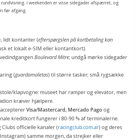
 rundvisning. I weekenden er visse sidegader afspærret, og
 før afgang.
 lidt kontanter (
efterspørgslen på kortbetaling kan
sk et lokalt e-SIM eller kontantkort).
 hovedindgangen
Boulevard Mitre
; undgå mørke sidegader
aring (
guardamaletas
) til større tasker; små rygsække
estole/klapvogne: museet har ramper og elevator, men
adion kræver hjælpere.
k accepterer
Visa/Mastercard, Mercado Pago
og
ale kreditkort fungerer i 80-90 % af terminalerne.
 Clubs officielle kanaler (
racingclub.com.ar
) og deres
Instagram) samme morgen, da strejker eller