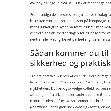
museo@racingclub.com.ar
). Husk at medbringe pas 
For at undgå de største skolegrupper er
tirsdag-t
kl. 15 kan være tætpakkede, især på kampdage. 
mens juni-august byder på færre turister men kølig
officielle sociale medier dagen før dit besøg for æn
neutral eller Racing-farvet påklædning for en ekst
Sådan kommer du til 
sikkerhed og praktisk
Fra det centrale Buenos Aires er der flere hurtige 
linjen
fra Estación Constitución til
Avellaneda
; tur
myldretiden. Du kan også vælge
kollektivo-busse
afhængigt af trafikken, eller
taxi/rideshare
(Uber, 
minutter uden kraftig kø. Ankommer du i bil, finde
(
El Cilindro
) langs gaderne
Colón
og
Mozart
; en da