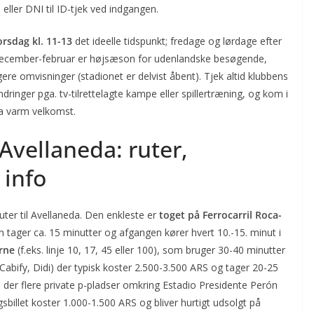
eller DNI til ID-tjek ved indgangen.
orsdag kl. 11-13
det ideelle tidspunkt; fredage og lørdage efter
December-februar er højsæson for udenlandske besøgende,
ere omvisninger (stadionet er delvist åbent). Tjek altid klubbens
dringer pga. tv-tilrettelagte kampe eller spillertræning, og kom i
ra varm velkomst.
Avellaneda: ruter,
 info
ruter til Avellaneda. Den enkleste er
toget på Ferrocarril Roca-
en tager ca. 15 minutter og afgangen kører hvert 10.-15. minut i
rne
(f.eks. linje 10, 17, 45 eller 100), som bruger 30-40 minutter
Cabify, Didi) der typisk koster 2.500-3.500 ARS og tager 20-25
s der flere private p-pladser omkring Estadio Presidente Perón
gsbillet koster 1.000-1.500 ARS og bliver hurtigt udsolgt på