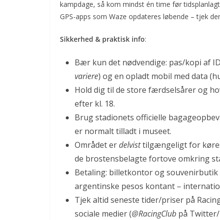
kampdage, så kom mindst én time før tids­planlagt
GPS-apps som Waze opdateres løbende – tjek dem
Sikkerhed & praktisk info
:
Bær kun det nødvendige: pas/kopi af ID,
variere
) og en opladt mobil med data (hu
Hold dig til de store færdselsårer og
efter kl. 18.
Brug stadionets officielle bagageopbev
er normalt tilladt i museet.
Området er
delvist
tilgængeligt for kør
de brostensbelagte fortove omkring st
Betaling: billetkontor og souvenirbuti
argentinske pesos kontant – internation
Tjek altid seneste tider/priser på Racing
sociale medier (
@RacingClub
på Twitter/