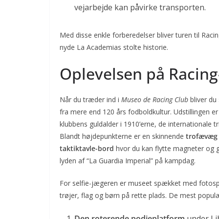
vejarbejde kan påvirke transporten.
Med disse enkle forberedelser bliver turen til Rac
nyde La Academias stolte historie.
Oplevelsen på Racing
Når du træder ind i
Museo de Racing Club
bliver du
fra mere end 120 års fodboldkultur. Udstillingen 
klubbens guldalder i 1910’erne, de internationale t
Blandt højdepunkterne er en skinnende
trofævæg
taktiktavle-bord
hvor du kan flytte magneter og 
lyden af “La Guardia Imperial” på kampdag.
For selfie-jægeren er museet spækket med fotospot
trøjer, flag og børn på rette plads. De mest populæ
Den roterende podieplatform
under Li