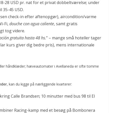
8-28 USD pr. nat for et privat dobbeltværelse; under
il 35-45 USD.
(sen check-in efter aftenopgør), aircondition/varme
Wi-Fi,
douche con agua caliente
, samt gratis
gt tog videre.
ación gratuita hasta 48 hs.
” – mange små hoteller tager
ar kurs giver dig bedre pris), mens internationale
 eller håndklæder; hæveautomater i Avellaneda er ofte tomme
heder
, kan du kigge på nærliggende kvarterer:
kring Calle Brandsen; 10 minutter med bus 98 til El
ombiner Racing-kamp med et besøg på Bombonera