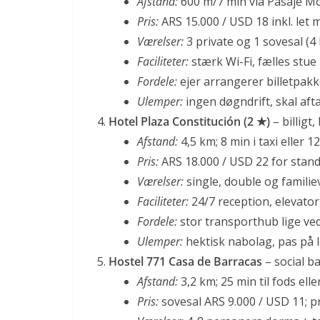
Afstand:
600 m/7 min via Pasaje Mo
Pris:
ARS 15.000 / USD 18 inkl. let
Værelser:
3 private og 1 sovesal (4 
Faciliteter:
stærk Wi-Fi, fælles stue 
Fordele:
ejer arrangerer billetpak
Ulemper:
ingen døgndrift, skal afta
Hotel Plaza Constitución (2 ★)
– billigt
Afstand:
4,5 km; 8 min i taxi eller
Pris:
ARS 18.000 / USD 22 for stand
Værelser:
single, double og familie
Faciliteter:
24/7 reception, elevato
Fordele:
stor transporthub lige ved
Ulemper:
hektisk nabolag, pas på l
Hostel 771 Casa de Barracas
– social b
Afstand:
3,2 km; 25 min til fods ell
Pris:
sovesal ARS 9.000 / USD 11; p