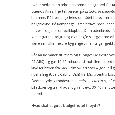
Avellaneda
er en arbejderkommune lige syd for Ri
Buenos Aires. Hjertet banker på
Estadio President
hjemme. På hverdage føles området halvslumrende 
boligblokke. På kampdage (især
clásico
mod Indepe
farver – og et stort politiopbud. Som udenlandsk fan
gader (Mitre, Belgrano) og undgår sidegyderne ef
værelser, ofte i ældre bygninger, men til gengæld b
Sådan kommer du frem og tilbage:
De fleste væ
25 ARS) og går 10-15 minutter til hotellerne nord f
krydser broen fra San Telmo/Barracas – god, billig l
ridehailing (Uber, Cabify, Didi) fra Microcentro kos
føreren tydelig mødested (
Cuadra 5, Puerta 8
) eft
billetkøer og trafikkaos, og vent evt. 30-40 minutte
fjernet.
Hvad skal et godt budgethotel tilbyde?