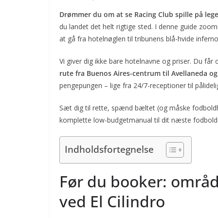
Drømmer du om at se Racing Club spille på leg
du landet det helt rigtige sted. I denne guide zoom
at gå fra hotelnøglen til tribunens blå-hvide infern
Vi giver dig ikke bare hotelnavne og priser. Du får
rute fra Buenos Aires-centrum til Avellaneda og
pengepungen – lige fra 24/7-receptioner til pålide
Sæt dig til rette, spænd bæltet (og måske fodbol
komplette low-budgetmanual til dit næste fodbold­e
Indholdsfortegnelse
Før du booker: områd
ved El Cilindro