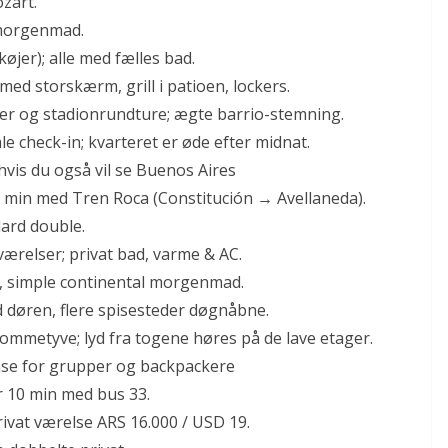
zart.
 morgenmad.
køjer); alle med fælles bad.
med storskærm, grill i patioen, lockers.
ker og stadionrundture; ægte barrio-stemning.
le check-in; kvarteret er øde efter midnat.
, hvis du også vil se Buenos Aires
 12 min med Tren Roca (Constitución → Avellaneda).
ard double.
værelser; privat bad, varme & AC.
r, simple continental morgenmad.
 døren, flere spisesteder døgnåbne.
ommetyve; lyd fra togene høres på de lave etager.
ase for grupper og backpackere
er 10 min med bus 33.
rivat værelse ARS 16.000 / USD 19.