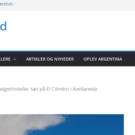
ørelser,
kket søndag med
ld
rio og mere
 argentinsk
let kampoversigt
r: Hele runden
LLERE
ARTIKLER OG NYHEDER
OPLEV ARGENTINA
lerunde 2026
udgethoteller tæt på El Cilindro i Avellaneda