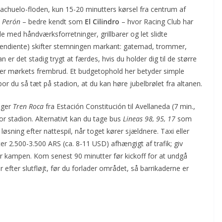
achuelo-floden, kun 15-20 minutters kørsel fra centrum af
e Perón
– bedre kendt som
El Cilindro
– hvor Racing Club har
med håndværksforretninger, grillbarer og let slidte
ndiente) skifter stemningen markant: gatemad, trommer,
 er det stadig trygt at færdes, hvis du holder dig til de større
ter mørkets frembrud. Et budgetophold her betyder simple
or du så tæt på stadion, at du kan høre jubelbrølet fra altanen.
lger
Tren Roca
fra
Estación Constitución
til
Avellaneda
(7 min.,
or stadion. Alternativt kan du tage bus
Lineas 98, 95, 17
som
øsning efter nattespil, når toget kører sjældnere. Taxi eller
ter 2.500-3.500 ARS (ca. 8-11 USD) afhængigt af trafik; giv
er kampen. Kom senest 90 minutter før kickoff for at undgå
r efter slutfløjt, før du forlader området, så barrikaderne er