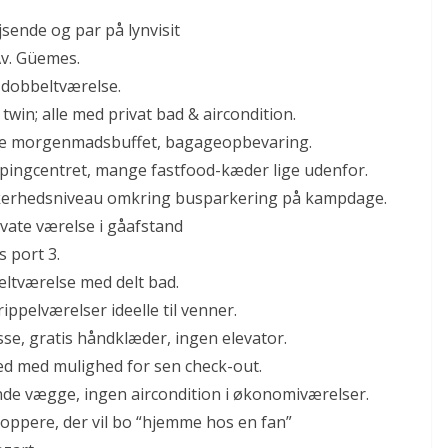
ejsende og par på lynvisit
Av. Güemes.
t dobbeltværelse.
twin; alle med privat bad & aircondition.
lille morgenmadsbuffet, bagageopbevaring.
pingcentret, mange fastfood-kæder lige udenfor.
ikkerhedsniveau omkring busparkering på kampdage.
rivate værelse i gåafstand
s port 3.
ltværelse med delt bad.
ippelværelser ideelle til venner.
se, gratis håndklæder, ingen elevator.
ted med mulighed for sen check-out.
nde vægge, ingen aircondition i økonomiværelser.
oppere, der vil bo “hjemme hos en fan”