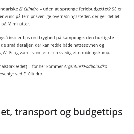
endariske
El Cilindro
– uden at sprænge feriebudgettet?
Så er
er vi ind på fem prisvenlige overnatningssteder, der gør det let
o på få minutter.
 også insider-tips om
tryghed på kampdage, den hurtigste
 de små detaljer
, der kan redde både nattesøvnen og
lig Wi-Fi og varmt vand efter en svedig eftermiddagskamp.
dhalstørklædet) – for her kommer
ArgentinskFodbold.dk’s
ventyr ved El Cilindro.
et, transport og budgettips