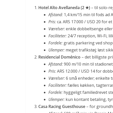
Hotel Alto Avellaneda (2 ★)
– til solo-r
Afstand:
1,4 km/15 min til fods ad 
Pris:
ca. ARS 17.000 / USD 20 for e
Værelser:
enkle dobbeltsenge eller 
Faciliteter:
24/7 reception, Wi-Fi, 
Fordele:
gratis parkering ved shop
Ulemper:
meget trafikstøj; løst s
Residencial Doménico
– det billigste p
Afstand:
900 m/10 min til stadionet
Pris:
ARS 12.000 / USD 14 for dobbe
Værelser:
6 små enheder; enkelte tr
Faciliteter:
fælles køkken, tagterras
Fordele:
hyggeligt familiedrevet s
Ulemper:
kun kontant betaling, ty
Casa Racing Guesthouse
– for groundh