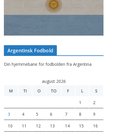
Argentinsk Fodbold
Din hjemmebane for fodbolden fra Argentina
august 2026
M
TI
O
TO
F
L
S
1
2
3
4
5
6
7
8
9
10
11
12
13
14
15
16