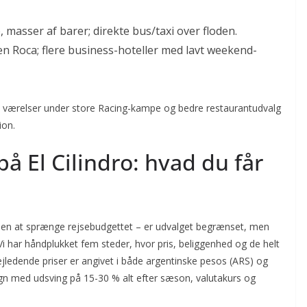
, masser af barer; direkte bus/taxi over floden.
en Roca; flere business-hoteller med lavt weekend-
dige værelser under store Racing-kampe og bedre restaurantudvalg
ion.
å El Cilindro: hvad du får
 uden at sprænge rejsebudgettet – er udvalget begrænset, men
 Vi har håndplukket fem steder, hvor pris, beliggenhed og de helt
jledende priser er angivet i både argentinske pesos (ARS) og
gn med udsving på 15-30 % alt efter sæson, valutakurs og