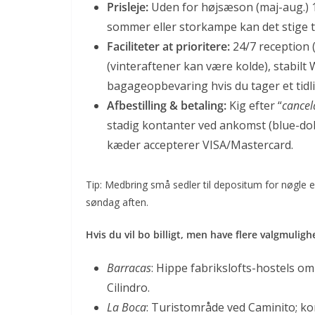
Prisleje:
Uden for højsæson (maj-aug.) 1
sommer eller storkampe kan det stige t
Faciliteter at prioritere:
24/7 reception 
(vinteraftener kan være kolde), stabilt 
bagageopbevaring hvis du tager et tidli
Afbestilling & betaling:
Kig efter “
cancel
stadig kontanter ved ankomst (blue-doll
kæder accepterer VISA/Mastercard.
Tip: Medbring små sedler til depositum for nøgle
søndag aften.
Hvis du vil bo billigt, men have flere valgmulig
Barracas
: Hippe fabrikslofts-hostels om
Cilindro.
La Boca
: Turistområde ved
Caminito
; k