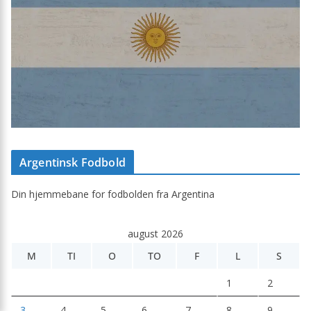
Argentinsk Fodbold
Din hjemmebane for fodbolden fra Argentina
august 2026
M
TI
O
TO
F
L
S
1
2
3
4
5
6
7
8
9