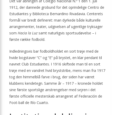
Det var åbningen af Colegio Nacional N.º 1 den 1. juli
1912, der dannede grobund for det oprindelige Centro de
Estudiantes y Biblioteca Bernardino Rivadavia. Centerets
formål var bredt defineret: man dyrkede både kulturelle
arrangementer, teater, udgivelsen af ugentlige tryksager
som
Hacia la Luz
samt naturligvis sportsudøvelse – i
første række fodbold.
Indledningsvis bar fodboldholdet en sort trøje med de
hvide bogstaver “C” og “E” på brystet, en klar pendant til
navnet Club Estudiantes. I 1916 skiftede man til en sort
trøje med en vandret hvid bryststribe, mens man fra 1917
tog den himmelblå farve i brug, der siden har været
klubbens kendetegn. Samme år – 1917 – kronede holdet
sine første sportslige anstrengelser med sejren i det
første officielle mesterskab arrangeret af Federación de
Foot-ball de Río Cuarto.