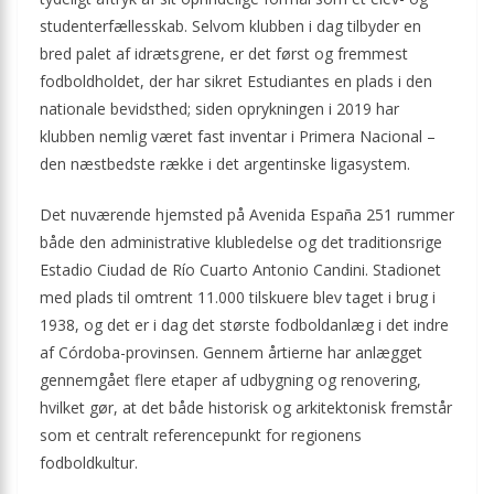
studenterfællesskab. Selvom klubben i dag tilbyder en
bred palet af idrætsgrene, er det først og fremmest
fodboldholdet, der har sikret Estudiantes en plads i den
nationale bevidsthed; siden oprykningen i 2019 har
klubben nemlig været fast inventar i Primera Nacional –
den næstbedste række i det argentinske ligasystem.
Det nuværende hjemsted på Avenida España 251 rummer
både den administrative klubledelse og det traditionsrige
Estadio Ciudad de Río Cuarto Antonio Candini. Stadionet
med plads til omtrent 11.000 tilskuere blev taget i brug i
1938, og det er i dag det største fodboldanlæg i det indre
af Córdoba-provinsen. Gennem årtierne har anlægget
gennemgået flere etaper af udbygning og renovering,
hvilket gør, at det både historisk og arkitektonisk fremstår
som et centralt referencepunkt for regionens
fodboldkultur.