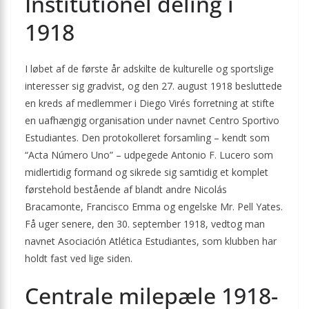
Institutionel deling i
1918
I løbet af de første år adskilte de kulturelle og sportslige
interesser sig gradvist, og den 27. august 1918 besluttede
en kreds af medlemmer i Diego Virés forretning at stifte
en uafhængig organisation under navnet Centro Sportivo
Estudiantes. Den protokolleret forsamling – kendt som
“Acta Número Uno” – udpegede Antonio F. Lucero som
midlertidig formand og sikrede sig samtidig et komplet
førstehold bestående af blandt andre Nicolás
Bracamonte, Francisco Emma og engelske Mr. Pell Yates.
Få uger senere, den 30. september 1918, vedtog man
navnet Asociación Atlética Estudiantes, som klubben har
holdt fast ved lige siden.
Centrale milepæle 1918-