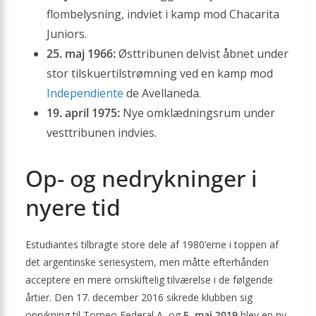
flombelysning, indviet i kamp mod Chacarita
Juniors.
25. maj 1966:
Østtribunen delvist åbnet under
stor tilskuertilstrømning ved en kamp mod
Independiente
de Avellaneda.
19. april 1975:
Nye omklædningsrum under
vesttribunen indvies.
Op- og nedrykninger i
nyere tid
Estudiantes tilbragte store dele af 1980’erne i toppen af
det argentinske seriesystem, men måtte efterhånden
acceptere en mere omskiftelig tilværelse i de følgende
årtier. Den 17. december 2016 sikrede klubben sig
oprykning til Torneo Federal A, og
5. maj 2019
blev en ny