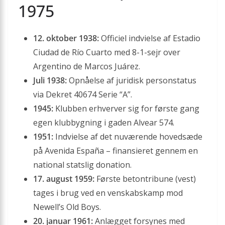
1975
12. oktober 1938:
Officiel indvielse af Estadio
Ciudad de Río Cuarto med 8-1-sejr over
Argentino de Marcos Juárez.
Juli 1938:
Opnåelse af juridisk personstatus
via Dekret 40674 Serie “A”.
1945:
Klubben erhverver sig for første gang
egen klubbygning i gaden Alvear 574.
1951:
Indvielse af det nuværende hovedsæde
på Avenida España – finansieret gennem en
national statslig donation.
17. august 1959:
Første betontribune (vest)
tages i brug ved en venskabskamp mod
Newell’s Old Boys.
20. januar 1961:
Anlægget forsynes med