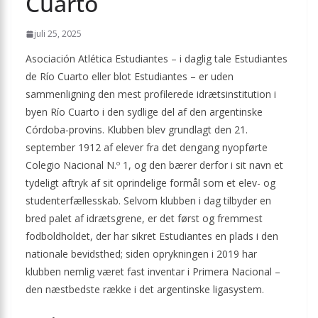
Cuarto
juli 25, 2025
Asociación Atlética Estudiantes – i daglig tale Estudiantes
de Río Cuarto eller blot Estudiantes – er uden
sammenligning den mest profilerede idrætsinstitution i
byen Río Cuarto i den sydlige del af den argentinske
Córdoba-provins. Klubben blev grundlagt den 21.
september 1912 af elever fra det dengang nyopførte
Colegio Nacional N.º 1, og den bærer derfor i sit navn et
tydeligt aftryk af sit oprindelige formål som et elev- og
studenterfællesskab. Selvom klubben i dag tilbyder en
bred palet af idrætsgrene, er det først og fremmest
fodboldholdet, der har sikret Estudiantes en plads i den
nationale bevidsthed; siden oprykningen i 2019 har
klubben nemlig været fast inventar i Primera Nacional –
den næstbedste række i det argentinske ligasystem.