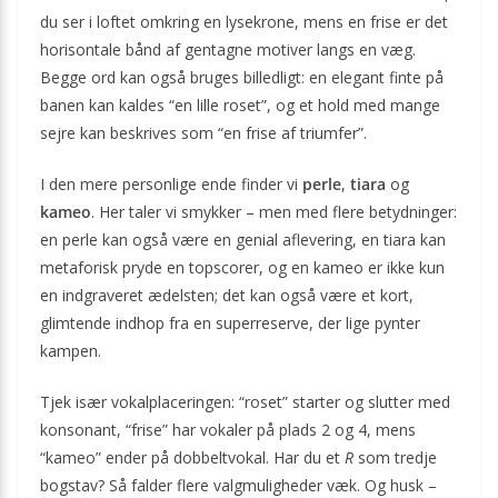
du ser i loftet omkring en lysekrone, mens en frise er det
horisontale bånd af gentagne motiver langs en væg.
Begge ord kan også bruges billedligt: en elegant finte på
banen kan kaldes “en lille roset”, og et hold med mange
sejre kan beskrives som “en frise af triumfer”.
I den mere personlige ende finder vi
perle
,
tiara
og
kameo
. Her taler vi smykker – men med flere betydninger:
en perle kan også være en genial aflevering, en tiara kan
metaforisk pryde en topscorer, og en kameo er ikke kun
en indgraveret ædelsten; det kan også være et kort,
glimtende indhop fra en superreserve, der lige pynter
kampen.
Tjek især vokal­placeringen: “roset” starter og slutter med
konsonant, “frise” har vokaler på plads 2 og 4, mens
“kameo” ender på dobbelt­vokal. Har du et
R
som tredje
bogstav? Så falder flere valgmuligheder væk. Og husk –