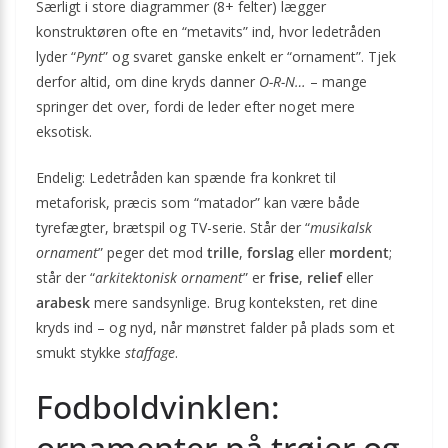
Særligt i store diagrammer (8+ felter) lægger
konstruktøren ofte en “metavits” ind, hvor ledetråden
lyder “
Pynt
” og svaret ganske enkelt er “ornament”. Tjek
derfor altid, om dine kryds danner
O-R-N…
– mange
springer det over, fordi de leder efter noget mere
eksotisk.
Endelig: Ledetråden kan spænde fra konkret til
metaforisk, præcis som “matador” kan være både
tyrefægter, brætspil og TV-serie. Står der “
musikalsk
ornament
” peger det mod
trille
,
forslag
eller
mordent
;
står der “
arkitektonisk ornament
” er
frise
,
relief
eller
arabesk
mere sandsynlige. Brug konteksten, ret dine
kryds ind – og nyd, når mønstret falder på plads som et
smukt stykke
staffage
.
Fodboldvinklen:
ornamenter på trøjer og