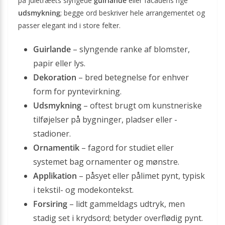
på juletræets slyngede
guirlande
eller facadens rige
udsmykning
; begge ord beskriver hele arrangementet og
passer elegant ind i store felter.
Guirlande
– slyngende ranke af blomster,
papir eller lys.
Dekoration
– bred betegnelse for enhver
form for pyntevirkning.
Udsmykning
– oftest brugt om kunstneriske
tilføjelser på bygninger, pladser eller ­
stadioner.
Ornamentik
– fagord for studiet eller
systemet bag ornamenter og mønstre.
Applikation
– påsyet eller pålimet pynt, typisk
i tekstil- og modekontekst.
Forsiring
– lidt gammeldags udtryk, men
stadig set i krydsord; betyder overflødig pynt.