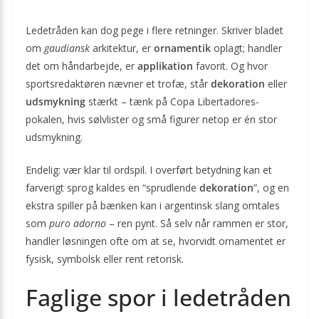
Ledetråden kan dog pege i flere retninger. Skriver bladet
om
gaudiansk
arkitektur, er
ornamentik
oplagt; handler
det om håndarbejde, er
applikation
favorit. Og hvor
sportsredaktøren nævner et trofæ, står
dekoration
eller
udsmykning
stærkt – tænk på Copa Libertadores-
pokalen, hvis sølvlister og små figurer netop er én stor
udsmykning.
Endelig: vær klar til ordspil. I overført betydning kan et
farverigt sprog kaldes en “sprudlende
dekoration
”, og en
ekstra spiller på bænken kan i argentinsk slang omtales
som
puro adorno
– ren pynt. Så selv når rammen er stor,
handler løsningen ofte om at se, hvorvidt ornamentet er
fysisk, ­symbolsk eller rent retorisk.
Faglige spor i ledetråden