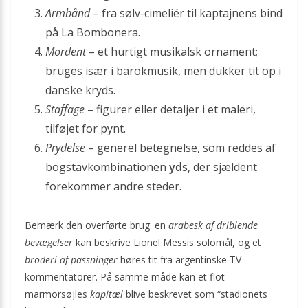
Armbånd
– fra sølv-cimeliér til kaptajnens bind
på La Bombonera.
Mordent
– et hurtigt musikalsk ornament;
bruges især i barokmusik, men dukker tit op i
danske kryds.
Staffage
– figurer eller detaljer i et maleri,
tilføjet for pynt.
Prydelse
– generel betegnelse, som reddes af
bogstavkombinationen
yds
, der sjældent
forekommer andre steder.
Bemærk den overførte brug: en
arabesk af driblende
bevægelser
kan beskrive Lionel Messis solomål, og et
broderi af passninger
høres tit fra argentinske TV-
kommentatorer. På samme måde kan et flot
marmorsøjles
kapitæl
blive beskrevet som “stadionets