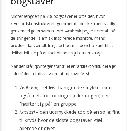
bogstaver
Midterlængden på 7-8 bogstaver er ofte der, hvor
krydsordskonstruktøren gemmer de drilske, men stadig
genkendelige ornament-ord.
Arabesk
peger normalt på
de slyngende, islamisk-inspirerede mønstre, mens
broderi
dækker alt fra gauchoernes poncho-kant til et
delikat initiale på et fodboldholds jubilæumstrøje.
Når der står “pyntegenstand” eller “arkitektonisk detalje” i
ledetråden, er disse værd at afprøve først:
Vedhæng
– et løst hængende smykke, men
også metafor for noget (eller nogen) der
“hæfter sig på” en gruppe.
Kapitæl
– den udsmykkede top på en søjle; fint
til kryds hvor de sidste bogstaver -tæl
allerede er givet.