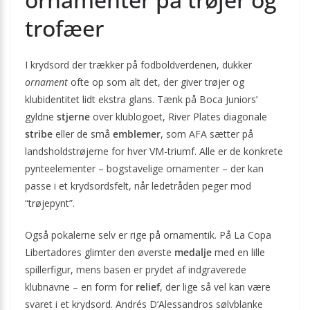
trofæer
I krydsord der trækker på fodboldverdenen, dukker
ornament
ofte op som alt det, der giver trøjer og
klubidentitet lidt ekstra glans. Tænk på Boca Juniors’
gyldne
stjerne
over klublogoet, River Plates diagonale
stribe
eller de små
emblemer
, som AFA sætter på
landsholdstrøjerne for hver VM-triumf. Alle er de konkrete
pynteelementer – bogstavelige ornamenter – der kan
passe i et krydsordsfelt, når ledetråden peger mod
“trøjepynt”.
Også pokalerne selv er rige på ornamentik. På La Copa
Libertadores glimter den øverste
medalje
med en lille
spillerfigur, mens basen er prydet af indgraverede
klubnavne – en form for
relief
, der lige så vel kan være
svaret i et krydsord. Andrés D’Alessandros sølvblanke