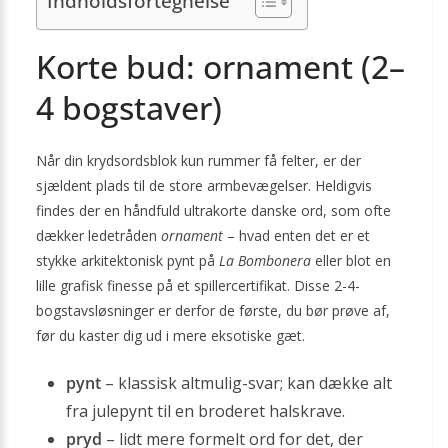
Indholdsfortegnelse
Korte bud: ornament (2–
4 bogstaver)
Når din krydsordsblok kun rummer få felter, er der
sjældent plads til de store armbevægelser. Heldigvis
findes der en håndfuld ultrakorte danske ord, som ofte
dækker ledetråden
ornament
– hvad enten det er et
stykke arkitektonisk pynt på
La Bombonera
eller blot en
lille grafisk finesse på et spillercertifikat. Disse 2-4-
bogstavsløsninger er derfor de første, du bør prøve af,
før du kaster dig ud i mere eksotiske gæt.
pynt
– klassisk altmulig-svar; kan dække alt
fra julepynt til en broderet halskrave.
pryd
– lidt mere formelt ord for det, der