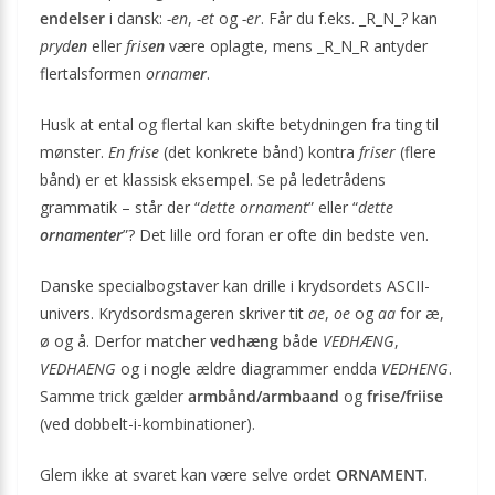
endelser
i dansk:
-en
,
-et
og
-er
. Får du f.eks. _R_N_? kan
pryd
en
eller
fris
en
være oplagte, mens _R_N_R antyder
flertalsformen
ornam
er
.
Husk at ental og flertal kan skifte betydningen fra ting til
mønster.
En frise
(det konkrete bånd) kontra
friser
(flere
bånd) er et klassisk eksempel. Se på ledetrådens
grammatik – står der “
dette ornament
” eller “
dette
ornamenter
”? Det lille ord foran er ofte din bedste ven.
Danske specialbogstaver kan drille i krydsordets ASCII-
univers. Krydsordsmageren skriver tit
ae
,
oe
og
aa
for æ,
ø og å. Derfor matcher
vedhæng
både
VEDHÆNG
,
VEDHAENG
og i nogle ældre diagrammer endda
VEDHENG
.
Samme trick gælder
armbånd/armbaand
og
frise/friise
(ved dobbelt-i-kombinationer).
Glem ikke at svaret kan være selve ordet
ORNAMENT
.