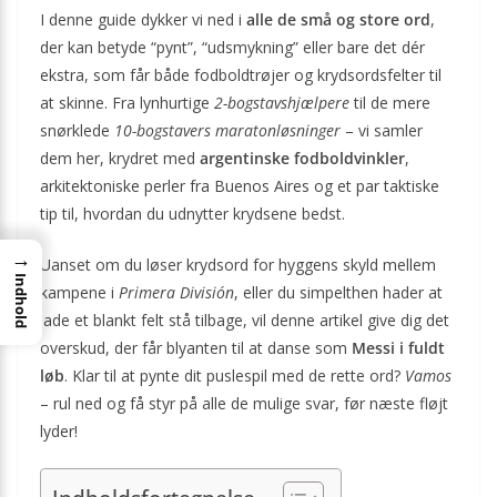
I denne guide dykker vi ned i
alle de små og store ord
,
der kan betyde “pynt”, “udsmykning” eller bare det dér
ekstra, som får både fodboldtrøjer og krydsordsfelter til
at skinne. Fra lynhurtige
2-bogstavshjælpere
til de mere
snørklede
10-bogstavers maratonløsninger
– vi samler
dem her, krydret med
argentinske fodboldvinkler
,
arkitektoniske perler fra Buenos Aires og et par taktiske
tip til, hvordan du udnytter krydsene bedst.
→
Uanset om du løser krydsord for hyggens skyld mellem
Indhold
kampene i
Primera División
, eller du simpelthen hader at
lade et blankt felt stå tilbage, vil denne artikel give dig det
overskud, der får blyanten til at danse som
Messi i fuldt
løb
. Klar til at pynte dit puslespil med de rette ord?
Vamos
– rul ned og få styr på alle de mulige svar, før næste fløjt
lyder!