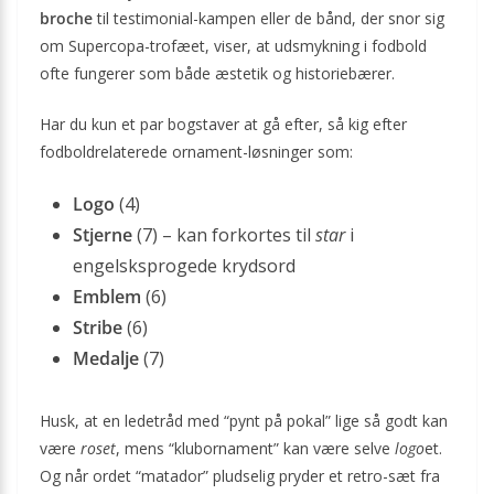
broche
til testimonial-kampen eller de bånd, der snor sig
om Supercopa-trofæet, viser, at udsmykning i fodbold
ofte fungerer som både æstetik og historiebærer.
Har du kun et par bogstaver at gå efter, så kig efter
fodboldrelaterede ornament-løsninger som:
Logo
(4)
Stjerne
(7) – kan forkortes til
star
i
engelsksprogede krydsord
Emblem
(6)
Stribe
(6)
Medalje
(7)
Husk, at en ledetråd med “pynt på pokal” lige så godt kan
være
roset
, mens “klubornament” kan være selve
logo
et.
Og når ordet “matador” pludselig pryder et retro-sæt fra