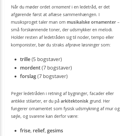
Når du møder ordet
ornament
i en ledetråd, er det
afgørende først at aflæse sammenhængen. I
musiksproget taler man om
musikalske ornamenter
–
små forskønnende toner, der udsmykker en melodi.
Holder resten af ledetråden sig til noder, tempo eller
komponister, bør du straks afprøve løsninger som:
trille
(5 bogstaver)
mordent
(7 bogstaver)
forslag
(7 bogstaver)
Peger ledetråden i retning af bygninger, facader eller
antikke stilarter, er du på
arkitektonisk
grund. Her
fungerer ornamentet som fysisk udsmykning af mur og
søjle, og svarene kan derfor være:
frise
,
relief
,
gesims