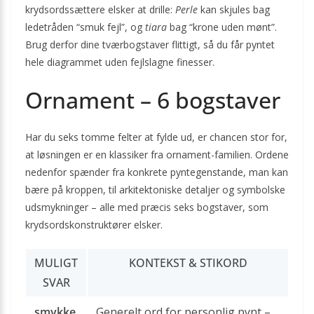
krydsordssættere elsker at drille:
Perle
kan skjules bag
ledetråden “smuk fejl”, og
tiara
bag “krone uden mønt”.
Brug derfor dine tværbogstaver flittigt, så du får pyntet
hele diagrammet uden fejlslagne finesser.
Ornament – 6 bogstaver
Har du seks tomme felter at fylde ud, er chancen stor for,
at løsningen er en klassiker fra ornament-familien. Ordene
nedenfor spænder fra konkrete pyntegenstande, man kan
bære på kroppen, til arkitektoniske detaljer og symbolske
udsmykninger – alle med præcis seks bogstaver, som
krydsordskonstruktører elsker.
MULIGT
KONTEKST & STIKORD
SVAR
smykke
Generelt ord for personlig pynt –