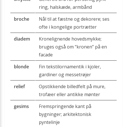
ring, halskæde, armbånd
broche
Nål til at fæstne og dekorere; ses
ofte i kongelige portrætter
diadem
Kronelignende hovedsmykke;
bruges også om “kronen” på en
facade
blonde
Fin tekstilornamentik i kjoler,
gardiner og messetrøjer
relief
Opstikkende billedfelt på mure,
trofæer eller antikke mønter
gesims
Fremspringende kant på
bygninger; arkitektonisk
pyntelinje