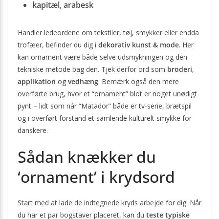
kapitæl
,
arabesk
Handler ledeordene om tekstiler, tøj, smykker eller endda
trofæer, befinder du dig i
dekorativ kunst & mode
. Her
kan ornament være både selve udsmykningen og den
tekniske metode bag den. Tjek derfor ord som
broderi
,
applikation
og
vedhæng
. Bemærk også den mere
overførte brug, hvor et “ornament” blot er noget unødigt
pynt – lidt som når “Matador” både er tv-serie, brætspil
og i overført forstand et samlende kulturelt smykke for
danskere.
Sådan knækker du
‘ornament’ i krydsord
Start med at lade de indtegnede kryds arbejde for dig. Når
du har et par bogstaver placeret, kan du
teste typiske