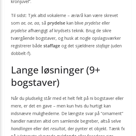
kronjuvel”.
Til sidst: Tjek altid vokalerne – æ/ø/å kan være skrevet
som
ae, oe, aa
, så
prydelse
kan blive
prydelse
eller
prydelse
afhængigt af krydsets teknik. Brug de sikre
tværgående bogstaver, og husk at nogle opslagsværker
registrerer både
staffage
og det sjældnere
stafage
(uden
dobbelt-f).
Lange løsninger (9+
bogstaver)
Når du pludselig står med et helt felt på ni bogstaver eller
mere, er det en gave – men kun hvis du hurtigt kan
indsnævre mulighederne. De længste svar på “ornament”
handler næsten altid om samlende begreber, altså selve
handlingen
eller det
resultat
, der pynter et objekt. Tænk fx