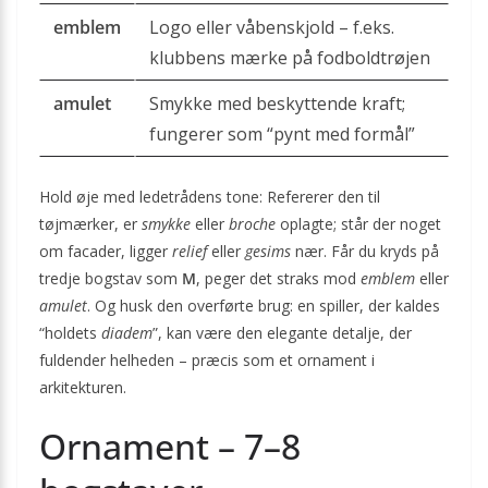
emblem
Logo eller våbenskjold – f.eks.
klubbens mærke på fodboldtrøjen
amulet
Smykke med beskyttende kraft;
fungerer som “pynt med formål”
Hold øje med ledetrådens tone: Refererer den til
tøjmærker, er
smykke
eller
broche
oplagte; står der noget
om facader, ligger
relief
eller
gesims
nær. Får du kryds på
tredje bogstav som
M
, peger det straks mod
emblem
eller
amulet
. Og husk den overførte brug: en spiller, der kaldes
“holdets
diadem
”, kan være den elegante detalje, der
fuldender helheden – præcis som et ornament i
arkitekturen.
Ornament – 7–8