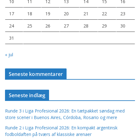
10
11
12
13
14
15
16
17
18
19
20
21
22
23
24
25
26
27
28
29
30
31
« jul
Seneste kommentarer
Seneste indlæg
Runde 3 i Liga Profesional 2026: En tætpakket søndag med
store scener i Buenos Aires, Córdoba, Rosario og mere
Runde 2 i Liga Profesional 2026: En kompakt argentinsk
fodboldaften på tværs af klassiske arenaer