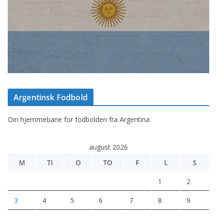
Argentinsk Fodbold
Din hjemmebane for fodbolden fra Argentina
august 2026
M
TI
O
TO
F
L
S
1
2
3
4
5
6
7
8
9