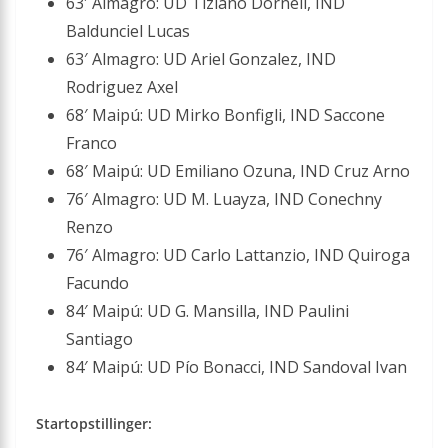
63′ Almagro: UD Tiziano Dornell, IND
Baldunciel Lucas
63′ Almagro: UD Ariel Gonzalez, IND
Rodriguez Axel
68′ Maipú: UD Mirko Bonfigli, IND Saccone
Franco
68′ Maipú: UD Emiliano Ozuna, IND Cruz Arno
76′ Almagro: UD M. Luayza, IND Conechny
Renzo
76′ Almagro: UD Carlo Lattanzio, IND Quiroga
Facundo
84′ Maipú: UD G. Mansilla, IND Paulini
Santiago
84′ Maipú: UD Pío Bonacci, IND Sandoval Ivan
Startopstillinger: