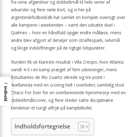
fra sene afgørelser og dobbeltmål til hele serier af
advarsler og flere røde kort, og vi her på
argentinskfodbold.dk har samlet en komplet oversigt over
alle kampene i weekenden – samt den udsatte duel i
Quilmes – hvor en håndfuld opgør endte målløse, mens
andre blev afgjort af detaljer som straffespark, selvmål
og kloge indskiftninger på de rigtige tidspunkter.
Runden fik sit klareste resultat i Villa Crespo, hvor Atlanta
vandt 4-0 i en kamp præget af fem udvisninger, mens
Estudiantes de Río Cuarto sikrede sig tre point i
→
Avellaneda med en scoring helt i overtiden; samtidig stod
Indhold
Chaco For Ever for en overbevisende hjemmesejr med en
dobbeltmålscorer, og flere steder satte disciplinære
kendelser et tungt aftryk på kampbilledet.
Indholdsfortegnelse