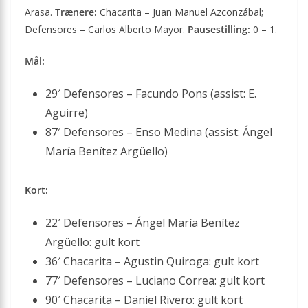
Arasa.
Trænere:
Chacarita – Juan Manuel Azconzábal;
Defensores – Carlos Alberto Mayor.
Pausestilling:
0 – 1.
Mål:
29′ Defensores – Facundo Pons (assist: E.
Aguirre)
87′ Defensores – Enso Medina (assist: Ángel
María Benítez Argüello)
Kort:
22′ Defensores – Ángel María Benítez
Argüello: gult kort
36′ Chacarita – Agustin Quiroga: gult kort
77′ Defensores – Luciano Correa: gult kort
90′ Chacarita – Daniel Rivero: gult kort