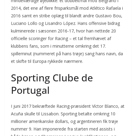
mindeværdige øjeblikke: et dobbeltmål mod Belgrano i
2014, det ene af flere frisparksmål mod Atlético Rafaela i
2016 samt en stribe oplæg til blandt andre Gustavo Bou,
Luciano Lollo og Lisandro López. Hans offensive bidrag
kulminerede i sæsonen 2016-17, hvor han nettede 20
officielle scoringer for Racing – et tal fremhævet af
klubbens fans, som i minutterne omkring det 17.
spilleminut (nummeret på hans trøje) sang hans navn, da
et skifte til Europa rykkede nærmere.
Sporting Clube de
Portugal
I juni 2017 bekræftede Racing-præsident Víctor Blanco, at
Acuña skulle til Lissabon. Sporting betalte omkring 10
millioner amerikanske dollars, og argentineren fik trøje
nummer 9. Han imponerede fra starten med assists i