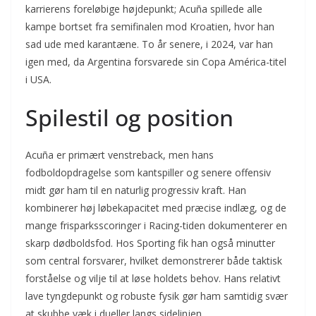
karrierens foreløbige højdepunkt; Acuña spillede alle
kampe bortset fra semifinalen mod Kroatien, hvor han
sad ude med karantæne. To år senere, i 2024, var han
igen med, da Argentina forsvarede sin Copa América-titel
i USA.
Spilestil og position
Acuña er primært venstreback, men hans
fodboldopdragelse som kantspiller og senere offensiv
midt gør ham til en naturlig progressiv kraft. Han
kombinerer høj løbekapacitet med præcise indlæg, og de
mange frisparksscoringer i Racing-tiden dokumenterer en
skarp dødboldsfod. Hos Sporting fik han også minutter
som central forsvarer, hvilket demonstrerer både taktisk
forståelse og vilje til at løse holdets behov. Hans relativt
lave tyngdepunkt og robuste fysik gør ham samtidig svær
at skubbe væk i dueller langs sidelinjen.