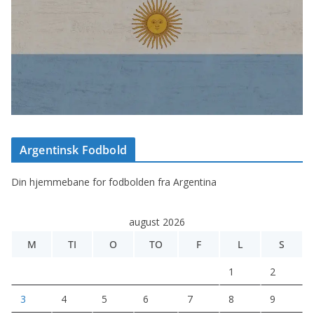
Argentinsk Fodbold
Din hjemmebane for fodbolden fra Argentina
august 2026
M
TI
O
TO
F
L
S
1
2
3
4
5
6
7
8
9