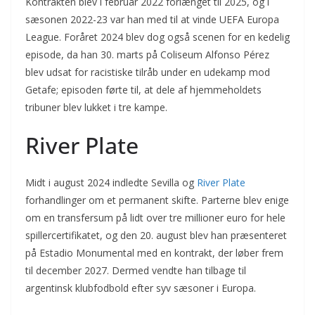
Kontrakten blev i februar 2022 forlænget til 2025, og i
sæsonen 2022-23 var han med til at vinde UEFA Europa
League. Foråret 2024 blev dog også scenen for en kedelig
episode, da han 30. marts på Coliseum Alfonso Pérez
blev udsat for racistiske tilråb under en udekamp mod
Getafe; episoden førte til, at dele af hjemmeholdets
tribuner blev lukket i tre kampe.
River Plate
Midt i august 2024 indledte Sevilla og
River Plate
forhandlinger om et permanent skifte. Parterne blev enige
om en transfersum på lidt over tre millioner euro for hele
spillercertifikatet, og den 20. august blev han præsenteret
på Estadio Monumental med en kontrakt, der løber frem
til december 2027. Dermed vendte han tilbage til
argentinsk klubfodbold efter syv sæsoner i Europa.