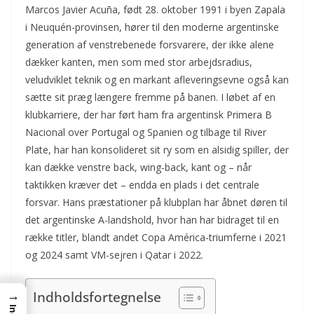
Marcos Javier Acuña, født 28. oktober 1991 i byen Zapala
i Neuquén-provinsen, hører til den moderne argentinske
generation af venstrebenede forsvarere, der ikke alene
dækker kanten, men som med stor arbejdsradius,
veludviklet teknik og en markant afleveringsevne også kan
sætte sit præg længere fremme på banen. I løbet af en
klubkarriere, der har ført ham fra argentinsk Primera B
Nacional over Portugal og Spanien og tilbage til River
Plate, har han konsolideret sit ry som en alsidig spiller, der
kan dække venstre back, wing-back, kant og – når
taktikken kræver det – endda en plads i det centrale
forsvar. Hans præstationer på klubplan har åbnet døren til
det argentinske A-landshold, hvor han har bidraget til en
række titler, blandt andet Copa América-triumferne i 2021
og 2024 samt VM-sejren i Qatar i 2022.
→
Indholdsfortegnelse