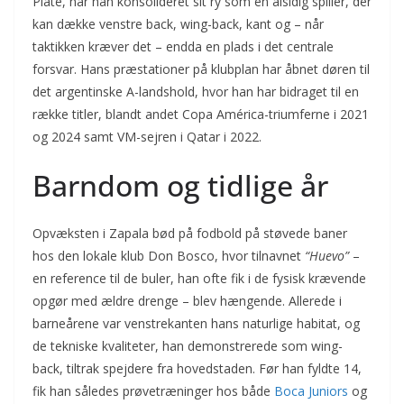
Plate, har han konsolideret sit ry som en alsidig spiller, der
kan dække venstre back, wing-back, kant og – når
taktikken kræver det – endda en plads i det centrale
forsvar. Hans præstationer på klubplan har åbnet døren til
det argentinske A-landshold, hvor han har bidraget til en
række titler, blandt andet Copa América-triumferne i 2021
og 2024 samt VM-sejren i Qatar i 2022.
Barndom og tidlige år
Opvæksten i Zapala bød på fodbold på støvede baner
hos den lokale klub Don Bosco, hvor tilnavnet
“Huevo”
–
en reference til de buler, han ofte fik i de fysisk krævende
opgør med ældre drenge – blev hængende. Allerede i
barneårene var venstrekanten hans naturlige habitat, og
de tekniske kvaliteter, han demonstrerede som wing-
back, tiltrak spejdere fra hovedstaden. Før han fyldte 14,
fik han således prøvetræninger hos både
Boca Juniors
og