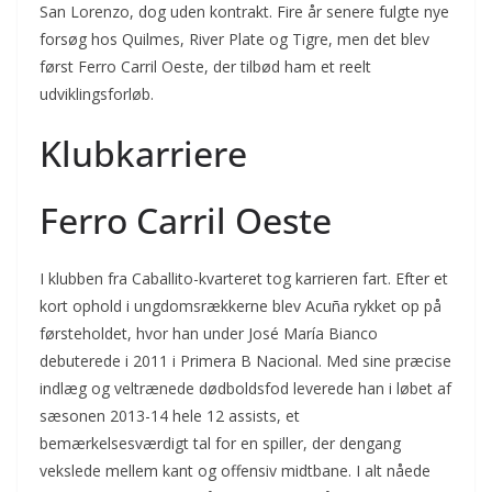
San Lorenzo, dog uden kontrakt. Fire år senere fulgte nye
forsøg hos Quilmes, River Plate og Tigre, men det blev
først Ferro Carril Oeste, der tilbød ham et reelt
udviklingsforløb.
Klubkarriere
Ferro Carril Oeste
I klubben fra Caballito-kvarteret tog karrieren fart. Efter et
kort ophold i ungdomsrækkerne blev Acuña rykket op på
førsteholdet, hvor han under José María Bianco
debuterede i 2011 i Primera B Nacional. Med sine præcise
indlæg og veltrænede dødboldsfod leverede han i løbet af
sæsonen 2013-14 hele 12 assists, et
bemærkelsesværdigt tal for en spiller, der dengang
vekslede mellem kant og offensiv midtbane. I alt nåede