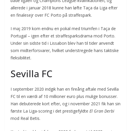
både ligaen og Champions League-kvalifikationen, og
allerede i januar 2018 kunne han løfte Taça da Liga efter
en finalesejr over FC Porto på straffespark.
I maj 2019 kom endnu en pokal med triumfen i Taça de
Portugal – igen efter et straffesparksdrama mod Porto.
Under sin sidste tid i Lissabon blev han til tider anvendt
som midterforsvarer, hvilket understregede hans taktiske
fleksibilitet.
Sevilla FC
I september 2020 indgik han en fireårig aftale med Sevilla
FC til en værdi af 10 millioner euro plus mulige bonusser.
Han debuterede kort efter, og i november 2021 fik han sin
første La Liga-scoring i det prestigefyldte
El Gran Derbi
mod Real Betis.