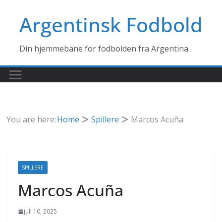
Skip
Argentinsk Fodbold
to
content
Din hjemmebane for fodbolden fra Argentina
You are here:
Home
Spillere
Marcos Acuña
SPILLERE
Marcos Acuña
juli 10, 2025