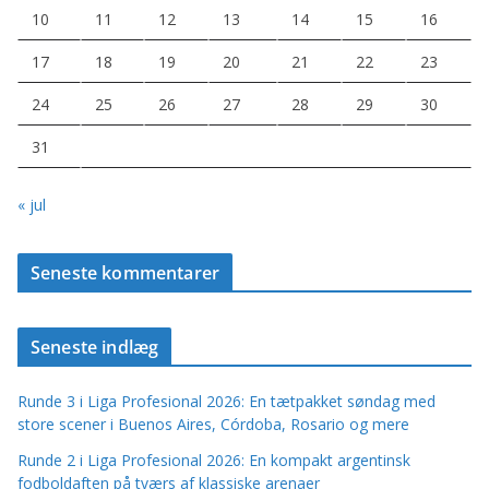
10
11
12
13
14
15
16
17
18
19
20
21
22
23
24
25
26
27
28
29
30
31
« jul
Seneste kommentarer
Seneste indlæg
Runde 3 i Liga Profesional 2026: En tætpakket søndag med
store scener i Buenos Aires, Córdoba, Rosario og mere
Runde 2 i Liga Profesional 2026: En kompakt argentinsk
fodboldaften på tværs af klassiske arenaer