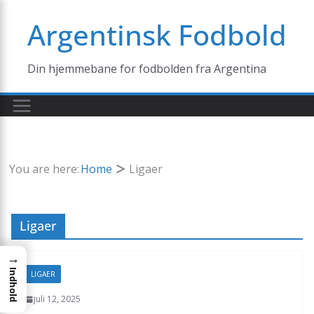
Skip
Argentinsk Fodbold
to
content
Din hjemmebane for fodbolden fra Argentina
You are here:
Home
Ligaer
Ligaer
→
Indhold
LIGAER
juli 12, 2025