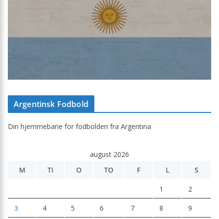
Argentinsk Fodbold
Din hjemmebane for fodbolden fra Argentina
august 2026
M
TI
O
TO
F
L
S
1
2
3
4
5
6
7
8
9