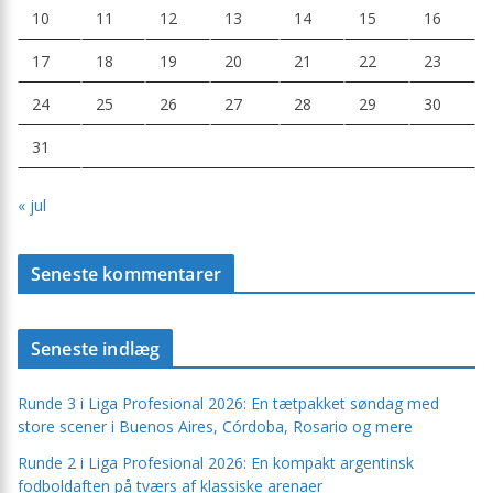
10
11
12
13
14
15
16
17
18
19
20
21
22
23
24
25
26
27
28
29
30
31
« jul
Seneste kommentarer
Seneste indlæg
Runde 3 i Liga Profesional 2026: En tætpakket søndag med
store scener i Buenos Aires, Córdoba, Rosario og mere
Runde 2 i Liga Profesional 2026: En kompakt argentinsk
fodboldaften på tværs af klassiske arenaer