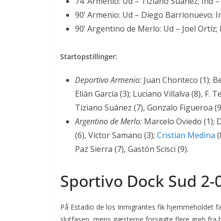
74’ Armenio: Ud – Tiziano Suánez; Ind 
90’ Armenio: Ud – Diego Barrionuevo; 
90’ Argentino de Merlo: Ud – Joel Ortíz; I
Startopstillinger:
Deportivo Armenio:
Juan Chonteco (1); Ben
Elián García (3); Luciano Villalva (8), F.
Tiziano Suánez (7), Gonzalo Figueroa (9
Argentino de Merlo:
Marcelo Oviedo (1); D
(6), Víctor Samano (3);
Cristian Medina
(
Paz Sierra (7), Gastón Scisci (9).
Sportivo Dock Sud 2-0
På Estadio de los Inmigrantes fik hjemmeholdet f
slutfasen, mens gæsterne forsøgte flere greb fr