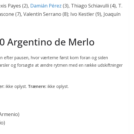
exis Payes (2),
Damián Pérez
(3), Thiago Schiavulli (4), T.
ascone (7), Valentín Serrano (8); Ivo Kestler (9), Joaquín
0 Argentino de Merlo
en efter pausen, hvor værterne først kom foran og siden
arsler og forsøgte at ændre rytmen med en række udskiftninger
r:
ikke oplyst.
Trænere:
ikke oplyst.
 Armenio)
io)