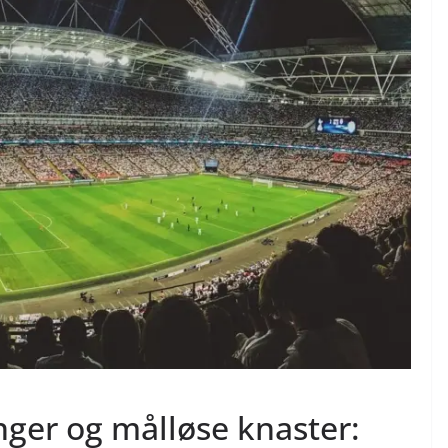
nger og målløse knaster: