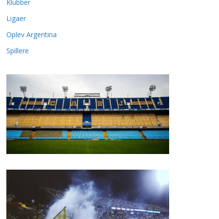
Klubber
Ligaer
Oplev Argentina
Spillere