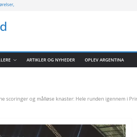
ørelser,
kket søndag med
ld
rio og mere
 argentinsk
let kampoversigt
r: Hele runden
LLERE
ARTIKLER OG NYHEDER
OPLEV ARGENTINA
lerunde 2026
ne scoringer og målløse knaster: Hele runden igennem i Pri