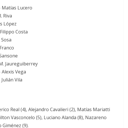
– Matías Lucero
. Riva
cos López
 Filippo Costa
s Sosa
 Franco
. Sansone
 M. Jaureguiberrey
– Alexis Vega
Julián Vila
rico Real (4), Alejandro Cavalieri (2), Matías Mariatti
 Milton Vasconcelo (5), Luciano Alanda (8), Nazareno
o Giménez (9).