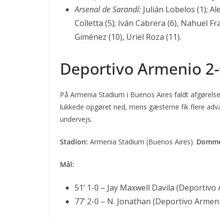
Arsenal de Sarandí:
Julián Lobelos (1); Al
Colletta (5); Iván Cabrera (6), Nahuel Fr
Giménez (10), Uriel Roza (11).
Deportivo Armenio 2-
På Armenia Stadium i Buenos Aires faldt afgørels
lukkede opgøret ned, mens gæsterne fik flere adv
undervejs.
Stadion:
Armenia Stadium (Buenos Aires).
Domme
Mål:
51’ 1-0 – Jay Maxwell Davila (Deportivo
77’ 2-0 – N. Jonathan (Deportivo Armen