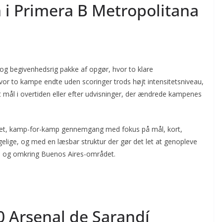
i Primera B Metropolitana
g begivenhedsrig pakke af opgør, hvor to klare
or to kampe endte uden scoringer trods højt intensitetsniveau,
et mål i overtiden eller efter udvisninger, der ændrede kampenes
mlet, kamp-for-kamp gennemgang med fokus på mål, kort,
ngelige, og med en læsbar struktur der gør det let at genopleve
 i og omkring Buenos Aires-området.
0 Arsenal de Sarandí