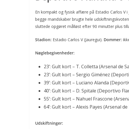
En kompakt og fysisk affære på Estadio Carlos V i
begge mandskaber brugte hele udskiftningskvoten
sluttede opgøret målløst efter 90 minutter plus til
Stadion:
Estadio Carlos V (Jauregui).
Dommer:
ikk
Nøglebegivenheder:
23’: Gult kort – T. Colletta (Arsenal de S
23’: Gult kort – Sergio Giménez (Deporti
39’: Gult kort – Luciano Alanda (Deporti
40’: Gult kort – D. Spitale (Deportivo Fla
55’: Gult kort – Nahuel Frascone (Arsen
64’: Gult kort – Alexis Payes (Arsenal de
Udskiftninger: