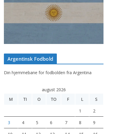
Argentinsk Fodbold
Din hjemmebane for fodbolden fra Argentina
august 2026
M
TI
O
TO
F
L
S
1
2
3
4
5
6
7
8
9