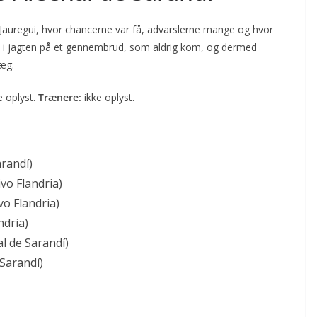
 Jauregui, hvor chancerne var få, advarslerne mange og hvor
 i jagten på et gennembrud, som aldrig kom, og dermed
læg.
e oplyst.
Trænere:
ikke oplyst.
arandí)
vo Flandria)
vo Flandria)
ndria)
al de Sarandí)
 Sarandí)