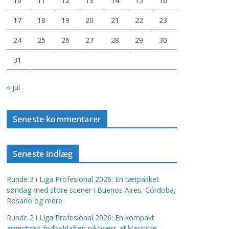
10
11
12
13
14
15
16
17
18
19
20
21
22
23
24
25
26
27
28
29
30
31
« jul
Seneste kommentarer
Seneste indlæg
Runde 3 i Liga Profesional 2026: En tætpakket
søndag med store scener i Buenos Aires, Córdoba,
Rosario og mere
Runde 2 i Liga Profesional 2026: En kompakt
argentinsk fodboldaften på tværs af klassiske