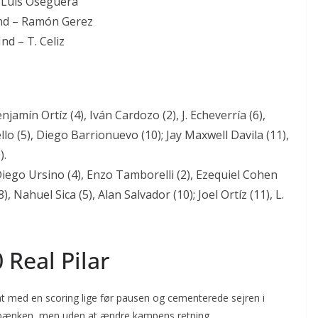
– Luis Oseguera
Ind – Ramón Gerez
nd – T. Celiz
jamín Ortíz (4), Iván Cardozo (2), J. Echeverría (6),
 Tello (5), Diego Barrionuevo (10); Jay Maxwell Davila (11),
).
iego Ursino (4), Enzo Tamborelli (2), Ezequiel Cohen
8), Nahuel Sica (5), Alan Salvador (10); Joel Ortíz (11), L.
 Real Pilar
at med en scoring lige før pausen og cementerede sejren i
a bænken, men uden at ændre kampens retning.