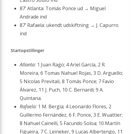
Castro Souto ind
87’ Atlanta: Tomás Ponce ud → Miguel
Andrade ind
87’ Rafaela: ukendt udskiftning → J. Capurro
ind
Startopstillinger
Atlanta:
1 Juan Rago; 4 Ariel García, 2 R.
Moreira, 6 Tomas Nahuel Rojas, 3 D. Arguello;
5 Nicolas Previtali, 8 Tomás Ponce; 7 Favio
Álvarez, 11 J. Puch, 10 C. Bernardi; 9 A.
Quintana.
Rafaela:
1 M. Bergia; 4 Leonardo Flores, 2
Guillermo Fernández, 6 F. Ponce, 3 E. Wuattier;
8 Nahuel Cainelli, 5 Facundo Soloa; 10 Martín
Figueira, 7 C. Leineker, 9 Lucas Albertengo, 11