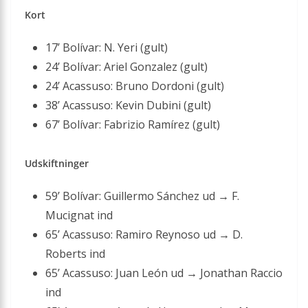
Kort
17’ Bolívar: N. Yeri (gult)
24’ Bolívar: Ariel Gonzalez (gult)
24’ Acassuso: Bruno Dordoni (gult)
38’ Acassuso: Kevin Dubini (gult)
67’ Bolívar: Fabrizio Ramírez (gult)
Udskiftninger
59’ Bolívar: Guillermo Sánchez ud → F.
Mucignat ind
65’ Acassuso: Ramiro Reynoso ud → D.
Roberts ind
65’ Acassuso: Juan León ud → Jonathan Raccio
ind