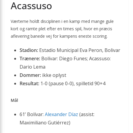
Acassuso
Værterne holdt disciplinen i en kamp med mange gule
kort og ramte plet efter en times spil, hvor en præcis
aflevering banede vej for kampens eneste scoring.
Stadion:
Estadio Municipal Eva Peron, Bolivar
Trænere:
Bolívar: Diego Funes; Acassuso:
Dario Lema
Dommer:
ikke oplyst
Resultat:
1-0 (pause 0-0), spilletid 90+4
Mål
61’ Bolívar:
Alexander Díaz
(assist:
Maximiliano Gutiérrez)