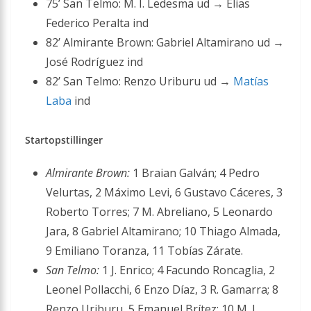
75’ San Telmo: M. I. Ledesma ud → Elias
Federico Peralta ind
82’ Almirante Brown: Gabriel Altamirano ud →
José Rodríguez ind
82’ San Telmo: Renzo Uriburu ud →
Matías
Laba
ind
Startopstillinger
Almirante Brown:
1 Braian Galván; 4 Pedro
Velurtas, 2 Máximo Levi, 6 Gustavo Cáceres, 3
Roberto Torres; 7 M. Abreliano, 5 Leonardo
Jara, 8 Gabriel Altamirano; 10 Thiago Almada,
9 Emiliano Toranza, 11 Tobías Zárate.
San Telmo:
1 J. Enrico; 4 Facundo Roncaglia, 2
Leonel Pollacchi, 6 Enzo Díaz, 3 R. Gamarra; 8
Renzo Uriburu, 5 Emanuel Brítez; 10 M. I.