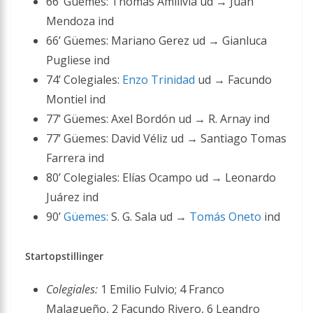
66’ Güemes: Thomas Amilivia ud → Juan
Mendoza ind
66’ Güemes: Mariano Gerez ud → Gianluca
Pugliese ind
74’ Colegiales:
Enzo Trinidad
ud → Facundo
Montiel ind
77’ Güemes: Axel Bordón ud → R. Arnay ind
77’ Güemes: David Véliz ud → Santiago Tomas
Farrera ind
80’ Colegiales: Elías Ocampo ud → Leonardo
Juárez ind
90’
Güemes:
S. G. Sala ud →
Tomás Oneto
ind
Startopstillinger
Colegiales:
1 Emilio Fulvio; 4 Franco
Malagueño, 2 Facundo Rivero, 6 Leandro