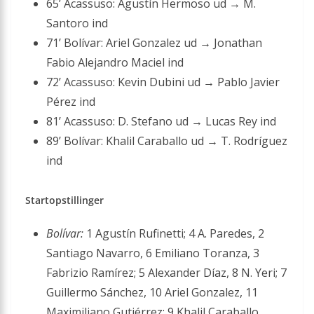
65’ Acassuso: Agustín Hermoso ud → M.
Santoro ind
71’ Bolívar: Ariel Gonzalez ud → Jonathan
Fabio Alejandro Maciel ind
72’ Acassuso: Kevin Dubini ud → Pablo Javier
Pérez ind
81’ Acassuso: D. Stefano ud → Lucas Rey ind
89’ Bolívar: Khalil Caraballo ud → T. Rodríguez
ind
Startopstillinger
Bolívar:
1 Agustín Rufinetti; 4 A. Paredes, 2
Santiago Navarro, 6 Emiliano Toranza, 3
Fabrizio Ramírez; 5 Alexander Díaz, 8 N. Yeri; 7
Guillermo Sánchez, 10 Ariel Gonzalez, 11
Maximiliano Gutiérrez; 9 Khalil Caraballo.