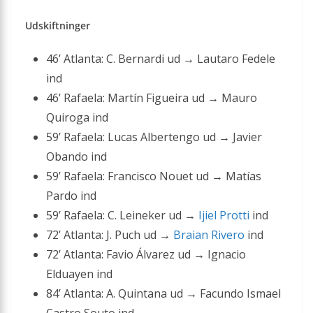
Udskiftninger
46’ Atlanta: C. Bernardi ud → Lautaro Fedele
ind
46’ Rafaela: Martín Figueira ud → Mauro
Quiroga ind
59’ Rafaela: Lucas Albertengo ud → Javier
Obando ind
59’ Rafaela: Francisco Nouet ud → Matías
Pardo ind
59’ Rafaela: C. Leineker ud →
Ijiel Protti
ind
72’ Atlanta: J. Puch ud →
Braian Rivero
ind
72’ Atlanta: Favio Álvarez ud → Ignacio
Elduayen ind
84’ Atlanta: A. Quintana ud → Facundo Ismael