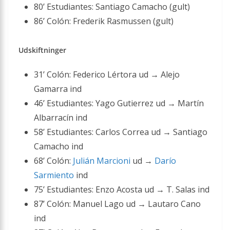
80’ Estudiantes: Santiago Camacho (gult)
86’ Colón: Frederik Rasmussen (gult)
Udskiftninger
31’ Colón: Federico Lértora ud → Alejo
Gamarra ind
46’ Estudiantes: Yago Gutierrez ud → Martín
Albarracín ind
58’ Estudiantes: Carlos Correa ud → Santiago
Camacho ind
68’ Colón:
Julián Marcioni
ud →
Darío
Sarmiento
ind
75’ Estudiantes: Enzo Acosta ud → T. Salas ind
87’ Colón: Manuel Lago ud → Lautaro Cano
ind