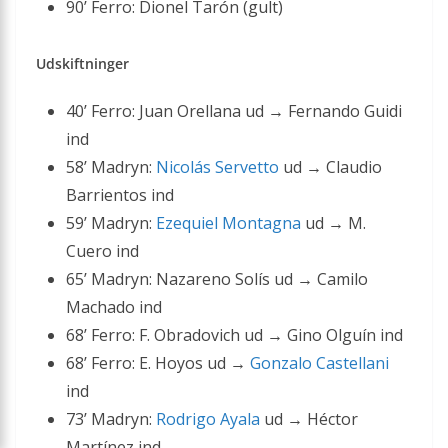
90’ Ferro: Dionel Tarón (gult)
Udskiftninger
40’ Ferro: Juan Orellana ud → Fernando Guidi
ind
58’ Madryn:
Nicolás Servetto
ud → Claudio
Barrientos ind
59’ Madryn:
Ezequiel Montagna
ud → M.
Cuero ind
65’ Madryn: Nazareno Solís ud → Camilo
Machado ind
68’ Ferro: F. Obradovich ud → Gino Olguín ind
68’ Ferro: E. Hoyos ud →
Gonzalo Castellani
ind
73’ Madryn:
Rodrigo Ayala
ud → Héctor
Martínez ind