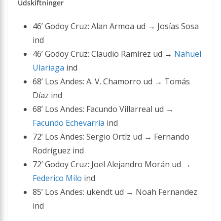
Udskiftninger
46’ Godoy Cruz: Alan Armoa ud → Josías Sosa
ind
46’ Godoy Cruz: Claudio Ramírez ud →
Nahuel
Ulariaga
ind
68’ Los Andes: A. V. Chamorro ud → Tomás
Díaz ind
68’ Los Andes: Facundo Villarreal ud →
Facundo Echevarría
ind
72’ Los Andes: Sergio Ortíz ud → Fernando
Rodríguez ind
72’ Godoy Cruz: Joel Alejandro Morán ud →
Federico Milo
ind
85’ Los Andes: ukendt ud → Noah Fernandez
ind