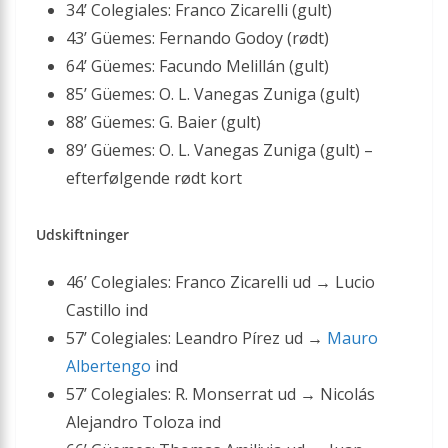
34’ Colegiales: Franco Zicarelli (gult)
43’ Güemes: Fernando Godoy (rødt)
64’ Güemes: Facundo Melillán (gult)
85’ Güemes: O. L. Vanegas Zuniga (gult)
88’ Güemes: G. Baier (gult)
89’ Güemes: O. L. Vanegas Zuniga (gult) –
efterfølgende rødt kort
Udskiftninger
46’ Colegiales: Franco Zicarelli ud → Lucio
Castillo ind
57’ Colegiales: Leandro Pírez ud →
Mauro
Albertengo
ind
57’ Colegiales: R. Monserrat ud → Nicolás
Alejandro Toloza ind