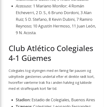
Acassuso:
1 Mariano Monllor; 4 Román
Etcheverri, 2 D. S., 6 Bruno Dordoni, 3 Alan
Ruiz; 5 D. Stefano, 8 Kevin Dubini, 7 Ramiro
Reynoso; 10 Agustín Hermoso, 11 Juan León,
9 N. Acosta.
Club Atlético Colegiales
4-1 Güemes
Colegiales tog styringen med en føring før pausen og
udnyttede gæsternes undertal efter et direkte rødt kort,
hvorefter værterne trak fra i anden halvleg og lukkede
med et straffespark kort før tid.
Stadion:
Estadio de Colegiales, Buenos Aires
Trænere:
Colegiales: Leonardo Fernandez;