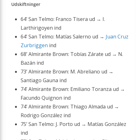
Udskiftninger
64’ San Telmo: Franco Tisera ud → I.
Larthirigoyen ind
64’ San Telmo: Matías Salerno ud →
Juan Cruz
Zurbriggen
ind
68’ Almirante Brown: Tobías Zárate ud → N.
Bazán ind
73’ Almirante Brown: M. Abreliano ud →
Santiago Gauna ind
74’ Almirante Brown: Emiliano Toranza ud →
Facundo Quignon ind
74’ Almirante Brown: Thiago Almada ud →
Rodrigo González ind
75’ San Telmo: J. Porto ud → Matías González
ind