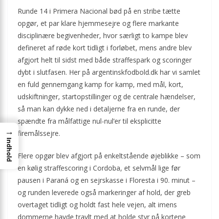
Runde 14 i Primera Nacional bød på en stribe tætte
opgør, et par klare hjemmesejre og flere markante
disciplinære begivenheder, hvor særligt to kampe blev
defineret af røde kort tidligt i forløbet, mens andre blev
afgjort helt til sidst med både straffespark og scoringer
dybt i slutfasen. Her på argentinskfodbold.dk har vi samlet
en fuld gennemgang kamp for kamp, med mål, kort,
udskiftninger, startopstillinger og de centrale hændelser,
så man kan dykke ned i detaljerne fra en runde, der
spændte fra målfattige nul-nul’er til eksplicitte
→
firemålssejre.
Indhold
Flere opgør blev afgjort på enkeltstående øjeblikke – som
en kølig straffescoring i Cordoba, et selvmål lige før
pausen i Paraná og en sejrskasse i Floresta i 90. minut –
og runden leverede også markeringer af hold, der greb
overtaget tidligt og holdt fast hele vejen, alt imens
dommerne havde travlt med at holde styr på kortene