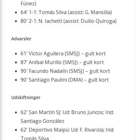
Fúnez)
64′ 1-1: Tomás Silva (assist: G. Mansilla)
80′ 2-1: N. Iachetti (assist: Duilio Quiroga)
Advarsler
61′ Víctor Aguilera (SMSJ) – gult kort
87′ Aníbal Murillo (SMSJ) – gult kort
90′ Facundo Nadalín (SMSJ) – gult kort
90′ Santiago Paulini (DMA) – gult kort
Udskiftninger
62′ San Martín SJ: Ud: Bruno Juncos; Ind:
Santiago González
62′ Deportivo Maipú: Ud: F. Rivarola; Ind:
Tomás Silva