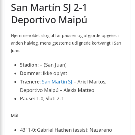
San Martín SJ 2-1
Deportivo Maipú
Hjemmeholdet slog til før pausen og afgjorde opgøret i
anden halvleg, mens gæsterne udlignede kortvarigt i San
Juan.
Stadion:
– (San Juan)
Dommer:
ikke oplyst
Trænere:
San Martín SJ
– Ariel Martos;
Deportivo Maipú – Alexis Matteo
Pause:
1-0;
Slut:
2-1
Mål
43′ 1-0: Gabriel Hachen (assist: Nazareno