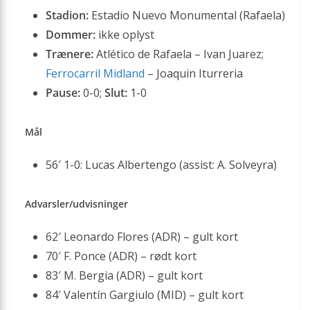
Stadion:
Estadio Nuevo Monumental (Rafaela)
Dommer:
ikke oplyst
Trænere:
Atlético de Rafaela – Ivan Juarez;
Ferrocarril Midland
– Joaquin Iturreria
Pause:
0-0;
Slut:
1-0
Mål
56′ 1-0: Lucas Albertengo (assist: A. Solveyra)
Advarsler/udvisninger
62′ Leonardo Flores (ADR) – gult kort
70′ F. Ponce (ADR) – rødt kort
83′ M. Bergia (ADR) – gult kort
84′ Valentín Gargiulo (MID) – gult kort