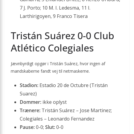
7 J. Porto; 10 M. I. Ledesma, 11 I.
Larthirigoyen, 9 Franco Tisera
Tristán Suárez 0-0 Club
Atlético Colegiales
Jævnbyrdigt opgør i Tristán Suárez, hvor ingen af
mandskaberne fandt vej til netmaskerne.
Stadion:
Estadio 20 de Octubre (Tristán
Suarez)
Dommer:
ikke oplyst
Trænere:
Tristán Suárez – Jose Martinez;
Colegiales – Leonardo Fernandez
Pause:
0-0;
Slut:
0-0