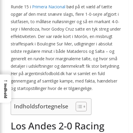
Runde 15 i
Primera Nacional
bød på et væld af tætte
opgør af den mest snævre slags, flere 1-0-sejre afgjort i
slutfasen, to målløse nulløsninger og så en markant 4-0-
sejr i Mendoza, hvor Godoy Cruz satte en tyk streg under
effektiviteten. Der var røde kort i Morón, en misbrugt
straffespark i Boulogne Sur Mer, udligninger i absolut
sidste regulære minut i både Mataderos og Salta – og
generelt en runde hvor marginalerne talte, og hvor små
detaljer i udskiftninger og dømmekraft fik stor betydning.
Her på argentinskfodbold.dk har vi samlet en fuld
→
gennemgang af samtlige kampe, med fakta, hændelser
Indhold
og startopstillinger hvor de er tilgængelige.
Indholdsfortegnelse
Los Andes 2-0 Racing