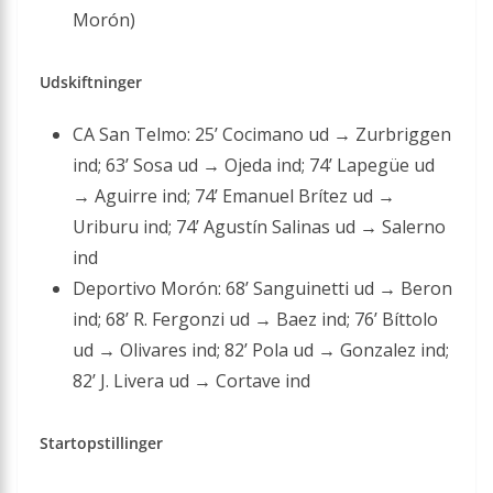
Morón)
Udskiftninger
CA San Telmo: 25’ Cocimano ud → Zurbriggen
ind; 63’ Sosa ud → Ojeda ind; 74’ Lapegüe ud
→ Aguirre ind; 74’ Emanuel Brítez ud →
Uriburu ind; 74’ Agustín Salinas ud → Salerno
ind
Deportivo Morón: 68’ Sanguinetti ud → Beron
ind; 68’ R. Fergonzi ud → Baez ind; 76’ Bíttolo
ud → Olivares ind; 82’ Pola ud → Gonzalez ind;
82’ J. Livera ud → Cortave ind
Startopstillinger