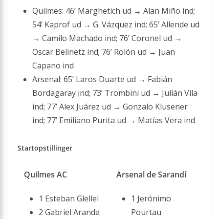
Quilmes: 46’ Marghetich ud → Alan Miño ind;
54’ Kaprof ud → G. Vázquez ind; 65’ Allende ud
→ Camilo Machado ind; 76’ Coronel ud →
Oscar Belinetz ind; 76’ Rolón ud → Juan
Capano ind
Arsenal: 65’ Laros Duarte ud → Fabián
Bordagaray ind; 73’ Trombini ud → Julián Vila
ind; 77’ Alex Juárez ud → Gonzalo Klusener
ind; 77’ Emiliano Purita ud → Matías Vera ind
Startopstillinger
Quilmes AC
Arsenal de Sarandí
1 Esteban Glellel
1 Jerónimo
2 Gabriel Aranda
Pourtau