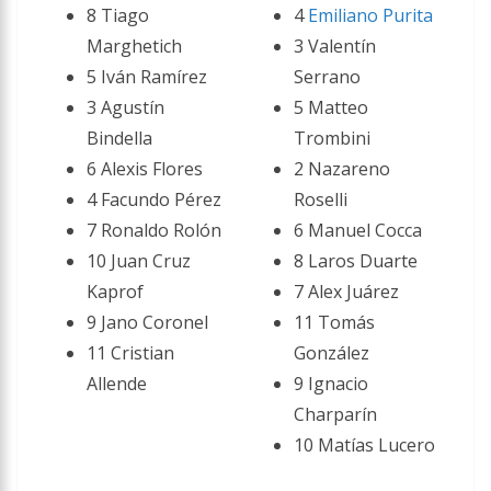
8 Tiago
4
Emiliano Purita
Marghetich
3 Valentín
5 Iván Ramírez
Serrano
3 Agustín
5 Matteo
Bindella
Trombini
6 Alexis Flores
2 Nazareno
4 Facundo Pérez
Roselli
7 Ronaldo Rolón
6 Manuel Cocca
10 Juan Cruz
8 Laros Duarte
Kaprof
7 Alex Juárez
9 Jano Coronel
11 Tomás
11 Cristian
González
Allende
9 Ignacio
Charparín
10 Matías Lucero