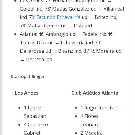
Los Andes: 73’ Fernando Rodríguez ud →
Gerzel ind; 73’ Matías González ud → Villarreal
ind; 79’
Facundo Echevarría
ud → Britez ind;
79’ Matías Gómez ud → Diaz ind
Atlanta: 46’ Ambrogio ud → Fedele ind; 46’
Tomás Díaz ud → Echeverria ind; 73’
Dellarossa ud → Bisanz ind; 87’ R. Moreira ud
→ Herrera ind
Startopstillinger
Los Andes
Club Atlético Atlanta
1 Lopez
1 Rago Francisco
Sebastian
4 Flores
4 Carrasco
Leonardo
Gabriel
2 Moreira