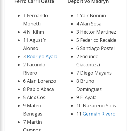
Ferro Carril Oeste
Deportivo Madryn
1 Fernando
1 Yair Bonnín
Monetti
4 Alan Sosa
4 N. Kihm
3 Héctor Martínez
11 Agustín
5 Federico Recalde
Alonso
6 Santiago Postel
3
Rodrigo Ayala
2 Facundo
2 Facundo
Giacopuzzi
Rivero
7 Diego Mayans
6 Alan Lorenzo
8 Bruno
8 Pablo Abaca
Domínguez
5 Alex Cosi
9 E. Ayala
9 Mateo
10 Nazareno Solís
Benegas
11
Germán Rivero
7 Martín
Campos