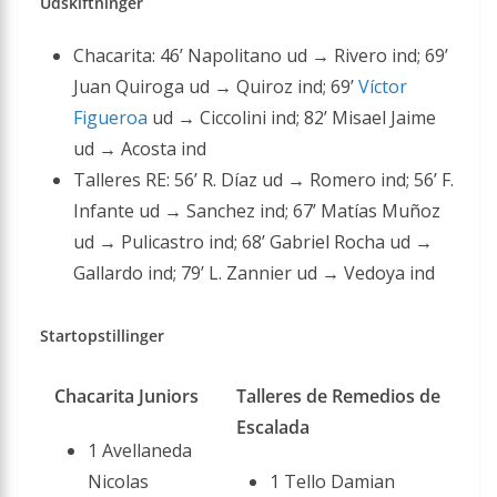
Udskiftninger
Chacarita: 46’ Napolitano ud → Rivero ind; 69’
Juan Quiroga ud → Quiroz ind; 69’
Víctor
Figueroa
ud → Ciccolini ind; 82’ Misael Jaime
ud → Acosta ind
Talleres RE: 56’ R. Díaz ud → Romero ind; 56’ F.
Infante ud → Sanchez ind; 67’ Matías Muñoz
ud → Pulicastro ind; 68’ Gabriel Rocha ud →
Gallardo ind; 79’ L. Zannier ud → Vedoya ind
Startopstillinger
Chacarita Juniors
Talleres de Remedios de
Escalada
1 Avellaneda
Nicolas
1 Tello Damian