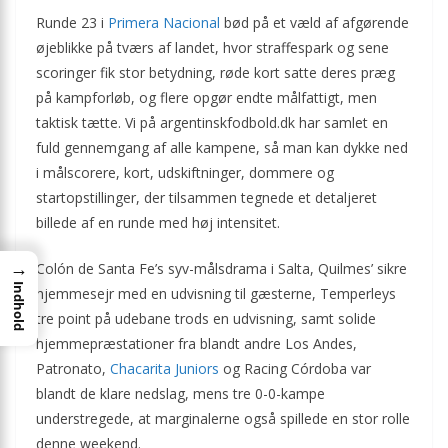
Runde 23 i
Primera Nacional
bød på et væld af afgørende
øjeblikke på tværs af landet, hvor straffespark og sene
scoringer fik stor betydning, røde kort satte deres præg
på kampforløb, og flere opgør endte målfattigt, men
taktisk tætte. Vi på argentinskfodbold.dk har samlet en
fuld gennemgang af alle kampene, så man kan dykke ned
i målscorere, kort, udskiftninger, dommere og
startopstillinger, der tilsammen tegnede et detaljeret
billede af en runde med høj intensitet.
→
Colón de Santa Fe’s syv-målsdrama i Salta, Quilmes’ sikre
Indhold
hjemmesejr med en udvisning til gæsterne, Temperleys
tre point på udebane trods en udvisning, samt solide
hjemmepræstationer fra blandt andre Los Andes,
Patronato,
Chacarita Juniors
og Racing Córdoba var
blandt de klare nedslag, mens tre 0-0-kampe
understregede, at marginalerne også spillede en stor rolle
denne weekend.