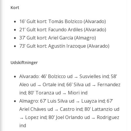
Kort
16’ Gult kort: Tomás Bolzicco (Alvarado)
21’ Gult kort: Facundo Ardiles (Alvarado)
37’ Gult kort: Ariel García (Almagro)
73’ Gult kort: Agustín Irazoque (Alvarado)
Udskiftninger
Alvarado: 46’ Bolzicco ud → Susvielles ind; 58’
Aleo ud → Ortale ind; 66’ Silva ud → Fernandez
ind; 80’ Toranza ud → Miori ind
Almagro: 67’ Luis Silva ud → Luayza ind; 67’
Ariel Cháves ud → Castro ind; 80’ Lattanzio ud
→ Lopez ind; 80’ Joel Orlando ud → Rodriguez
ind