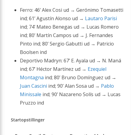
Ferro: 46’ Alex Cosi ud → Gerónimo Tomasetti
ind; 61’ Agustín Alonso ud →
Lautaro Parisi
ind; 74’ Mateo Benegas ud → Lucas Romero
ind; 80’ Martín Campos ud → J. Fernandes
Pinto ind; 80’ Sergio Gabutti ud → Patricio
Boolsen ind
Deportivo Madryn: 67’ E. Ayala ud → N. Maná
ind; 67’ Héctor Martínez ud →
Ezequiel
Montagna
ind; 80’ Bruno Domínguez ud →
Juan Cascini
ind; 90’ Alan Sosa ud →
Pablo
Minissale
ind; 90’ Nazareno Solís ud → Lucas
Pruzzo ind
Startopstillinger