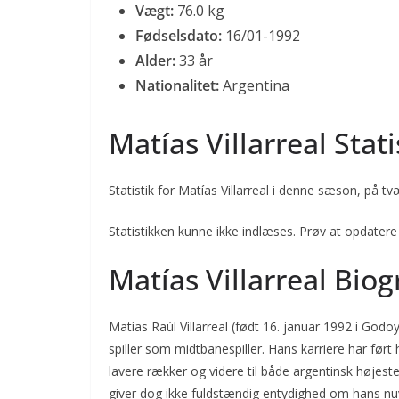
Vægt:
76.0 kg
Fødselsdato:
16/01-1992
Alder:
33 år
Nationalitet:
Argentina
Matías Villarreal Stati
Statistik for Matías Villarreal i denne sæson, på tvæ
Statistikken kunne ikke indlæses. Prøv at opdatere
Matías Villarreal Biog
Matías Raúl Villarreal (født 16. januar 1992 i Godo
spiller som midtbanespiller. Hans karriere har før
lavere rækker og videre til både argentinsk højest
giver dog ikke fuldstændig entydighed om hans nuvæ