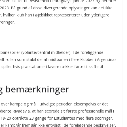
om skiftet til Resistencia i Paraguay i januar 2023 og derefter
 2023. På grund af disse divergerende oplysninger kan det ikke
, hvilken klub han i øjeblikket repræsenterer uden yderligere
reringer.
anespiller (volante/central midfielder). I de foreliggende
ft rollen som stabil del af midtbanen i flere klubber i Argentinas
ler hvis præstationer i lavere rækker førte til skifte til
 og bemærkninger
r over kampe og mål i udvalgte perioder: eksempelvis er det
ndiente Rivadavia, at han scorede sit første professionelle mål i
19-20 optrådte 23 gange for Estudiantes med flere scoringer.
per kamp/år fremgår ikke entydigt i de foreliggende beskrivelser,