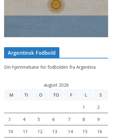
Argentinsk Fodbold
Din hjemmebane for fodbolden fra Argentina
august 2026
M
TI
O
TO
F
L
S
1
2
3
4
5
6
7
8
9
10
11
12
13
14
15
16