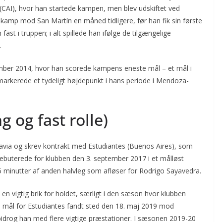
(CAI), hvor han startede kampen, men blev udskiftet ved
kamp mod San Martín en måned tidligere, før han fik sin første
ast i truppen; i alt spillede han ifølge de tilgængelige
.
mber 2014, hvor han scorede kampens eneste mål – et mål i
t markerede et tydeligt højdepunkt i hans periode i Mendoza-
 og fast rolle)
adavia og skrev kontrakt med Estudiantes (Buenos Aires), som
ebuterede for klubben den 3. september 2017 i et målløst
 minutter af anden halvleg som afløser for Rodrigo Sayavedra.
til en vigtig brik for holdet, særligt i den sæson hvor klubben
te mål for Estudiantes fandt sted den 18. maj 2019 mod
bidrog han med flere vigtige præstationer. I sæsonen 2019-20