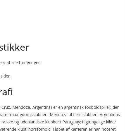
stikker
rs af alle turneringer:
 siden.
rafi
y Cruz, Mendoza, Argentina) er en argentinsk fodboldspiller, der
t ham fra ungdomsklubber i Mendoza til flere klubber i Argentinas
e række og udenlandske klubber i Paraguay; tilgængelige kilder
rende klubtilhørsforhold. I løbet af karrieren er han noteret