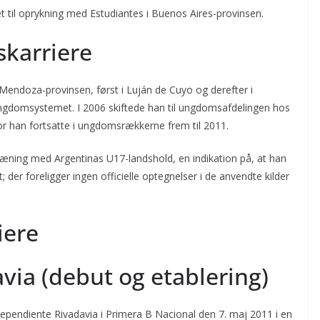
et til oprykning med Estudiantes i Buenos Aires-provinsen.
skarriere
Mendoza-provinsen, først i Luján de Cuyo og derefter i
 ungdomsystemet. I 2006 skiftede han til ungdomsafdelingen hos
or han fortsatte i ungdomsrækkerne frem til 2011.
l træning med Argentinas U17-landshold, en indikation på, at han
der foreligger ingen officielle optegnelser i de anvendte kilder
iere
via (debut og etablering)
Independiente Rivadavia i Primera B Nacional den 7. maj 2011 i en