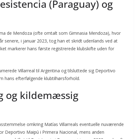
sistencia (Paraguay) og
Esgrima de Mendoza (ofte omtalt som Gimnasia Mendoza), hvor
 år senere, i januar 2023, tog han et skridt udenlands ved at
lket markerer hans første registrerede klubskifte uden for
nerede Villarreal til Argentina og tilsluttede sig Deportivo
m hans efterfølgende klubtilhørsforhold.
ng og kildemæssig
ensstemmelse omkring Matías Villarreals eventuelle nuværende
er for Deportivo Maipú i Primera Nacional, mens anden