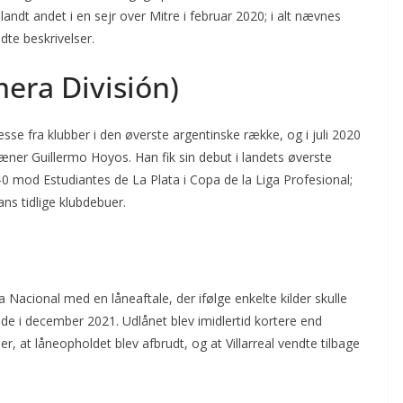
andt andet i en sejr over Mitre i februar 2020; i alt nævnes
dte beskrivelser.
imera División)
esse fra klubber i den øverste argentinske række, og i juli 2020
træner Guillermo Hoyos. Han fik sin debut i landets øverste
-0 mod Estudiantes de La Plata i Copa de la Liga Profesional;
ns tidlige klubdebuer.
era Nacional med en låneaftale, der ifølge enkelte kilder skulle
rede i december 2021. Udlånet blev imidlertid kortere end
ser, at låneopholdet blev afbrudt, og at Villarreal vendte tilbage