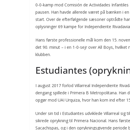
0-0-kamp mod Comisión de Actividades Infantiles 
pausen. Han havde allerede været på bænken i en 
start. Over de efterfølgende sæsoner optrådte han f
oplysninger 69 kampe for Independiente Rivadavia
Hans første professionelle mål kom den 15. nove
det 90. minut – i en 1-0-sejr over All Boys, hvilke
klubben.
Estudiantes (oprykning
I august 2017 forlod Villarreal Independiente Riv
dengang spillede i Primera B Metropolitana. Han d
opgør mod UAI Urquiza, hvor han kom ind efter 15
Under sin tid i Estudiantes udviklede Villarreal sig 
sikrede oprykning til Primera Nacional. Hans førs
Sacachispas, og i den oprykningsgivende periode 