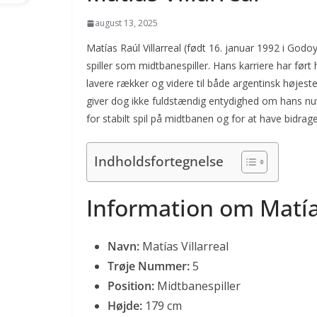
august 13, 2025
Matías Raúl Villarreal (født 16. januar 1992 i Godo
spiller som midtbanespiller. Hans karriere har før
lavere rækker og videre til både argentinsk højest
giver dog ikke fuldstændig entydighed om hans nuvæ
for stabilt spil på midtbanen og for at have bidrag
Indholdsfortegnelse
Information om Matías
Navn:
Matías Villarreal
Trøje Nummer:
5
Position:
Midtbanespiller
Højde:
179 cm