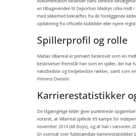
dokumentation beskriver hans seneste bevægelser s
en tilbagevenden til Deportivo Madryn cirka midt i
med sikkerhed bekræftes fra de foreliggende kilder
opdatering fra officielle klubkilder eller nyere regist
Spillerprofil og rolle
Matías Villarreal er primært beskrevet som en midtb
beskrivelser fremstår han som en spiller, der har ha
næstbedste og tredjebedste rækker, samt som en spil
Primera División.
Karrierestatistikker
De tilgængelige kilder giver punkterede opgørelse
noteret, at Villarreal spillede 69 kampe for Indepe
november 2014 (All Boys), og at han i sæsonen 20
En oversigt over fuldstændige karrierestatistikker 