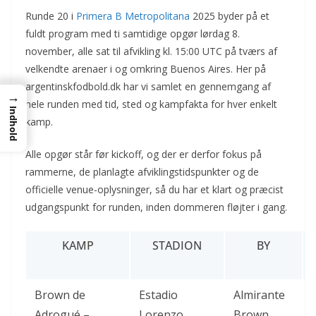
Runde 20 i
Primera B Metropolitana
2025 byder på et
fuldt program med ti samtidige opgør lørdag 8.
november, alle sat til afvikling kl. 15:00 UTC på tværs af
velkendte arenaer i og omkring Buenos Aires. Her på
argentinskfodbold.dk har vi samlet en gennemgang af
→
hele runden med tid, sted og kampfakta for hver enkelt
Indhold
kamp.
Alle opgør står før kickoff, og der er derfor fokus på
rammerne, de planlagte afviklingstidspunkter og de
officielle venue-oplysninger, så du har et klart og præcist
udgangspunkt for runden, inden dommeren fløjter i gang.
KAMP
STADION
BY
Brown de
Estadio
Almirante
Adrogué –
Lorenzo
Brown,