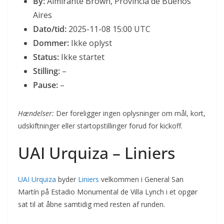
By:
Almirante Brown, Provincia de Buenos
Aires
Dato/tid:
2025-11-08 15:00 UTC
Dommer:
Ikke oplyst
Status:
Ikke startet
Stilling:
–
Pause:
–
Hændelser:
Der foreligger ingen oplysninger om mål, kort,
udskiftninger eller startopstillinger forud for kickoff.
UAI Urquiza – Liniers
UAI Urquiza
byder
Liniers
velkommen i General San
Martín på Estadio Monumental de Villa Lynch i et opgør
sat til at åbne samtidig med resten af runden.