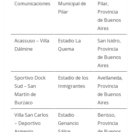
Comunicaciones
Municipal de
Pilar,
Pilar
Provincia
de Buenos
Aires
Acassuso – Villa
Estadio La
San Isidro,
Dálmine
Quema
Provincia
de Buenos
Aires
Sportivo Dock
Estadio de los
Avellaneda,
Sud – San
Inmigrantes
Provincia
Martín de
de Buenos
Burzaco
Aires
Villa San Carlos
Estadio
Berisso,
– Deportivo
Genancio
Provincia
Armenio
Sálice
de Buenos