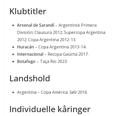
Klubtitler
Arsenal de Sarandí
– Argentinsk Primera
División: Clausura 2012; Supercopa Argentina
2012; Copa Argentina 2012-13.
Huracán
– Copa Argentina 2013-14.
Internacional
– Recopa Gaúcha 2017.
Botafogo
– Taça Rio 2023.
Landshold
Argentina – Copa América:
Sølv
2016.
Individuelle kåringer