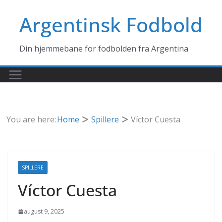
Skip
Argentinsk Fodbold
to
content
Din hjemmebane for fodbolden fra Argentina
You are here:
Home
Spillere
Víctor Cuesta
SPILLERE
Víctor Cuesta
august 9, 2025