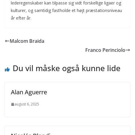
lederegenskaber kan tilpasse sig vidt forskellige ligaer og
kulturer, og samtidig fastholde et højt præstationsniveau
år efter år.
Malcom Braida
Franco Perinciolo
Du vil måske også kunne lide
Alan Aguerre
august 6, 2025