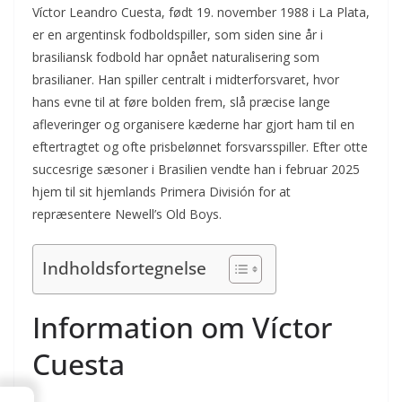
Víctor Leandro Cuesta, født 19. november 1988 i La Plata,
er en argentinsk fodboldspiller, som siden sine år i
brasiliansk fodbold har opnået naturalisering som
brasilianer. Han spiller centralt i midterforsvaret, hvor
hans evne til at føre bolden frem, slå præcise lange
afleveringer og organisere kæderne har gjort ham til en
eftertragtet og ofte prisbelønnet forsvarsspiller. Efter otte
succesrige sæsoner i Brasilien vendte han i februar 2025
hjem til sit hjemlands Primera División for at
repræsentere Newell’s Old Boys.
Indholdsfortegnelse
Information om Víctor
Cuesta
→