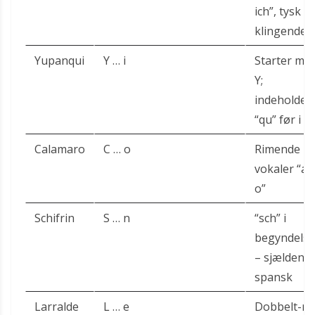
ich”, tysk
klingende
Yupanqui
Y … i
Starter me
Y;
indeholder
“qu” før i
Calamaro
C … o
Rimende
vokaler “a-
o”
Schifrin
S … n
“sch” i
begyndels
– sjældent i
spansk
Larralde
L … e
Dobbelt-r 