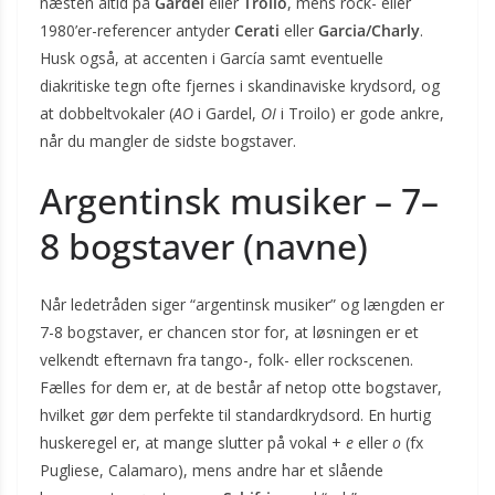
næsten altid på
Gardel
eller
Troilo
, mens rock- eller
1980’er-referencer antyder
Cerati
eller
Garcia/Charly
.
Husk også, at accenten i García samt eventuelle
diakritiske tegn ofte fjernes i skandinaviske krydsord, og
at dobbeltvokaler (
AO
i Gardel,
OI
i Troilo) er gode ankre,
når du mangler de sidste bogstaver.
Argentinsk musiker – 7–
8 bogstaver (navne)
Når ledetråden siger “argentinsk musiker” og længden er
7-8 bogstaver, er chancen stor for, at løsningen er et
velkendt efternavn fra tango-, folk- eller rockscenen.
Fælles for dem er, at de består af netop otte bogstaver,
hvilket gør dem perfekte til standardkrydsord. En hurtig
huskeregel er, at mange slutter på vokal +
e
eller
o
(fx
Pugliese, Calamaro), mens andre har et slående