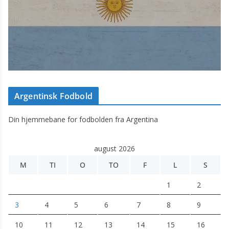
Argentinsk Fodbold
Din hjemmebane for fodbolden fra Argentina
august 2026
M
TI
O
TO
F
L
S
1
2
3
4
5
6
7
8
9
10
11
12
13
14
15
16