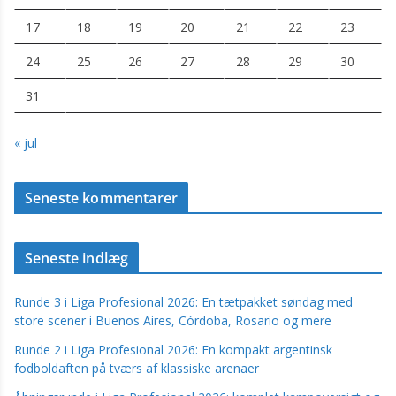
17
18
19
20
21
22
23
24
25
26
27
28
29
30
31
« jul
Seneste kommentarer
Seneste indlæg
Runde 3 i Liga Profesional 2026: En tætpakket søndag med
store scener i Buenos Aires, Córdoba, Rosario og mere
Runde 2 i Liga Profesional 2026: En kompakt argentinsk
fodboldaften på tværs af klassiske arenaer