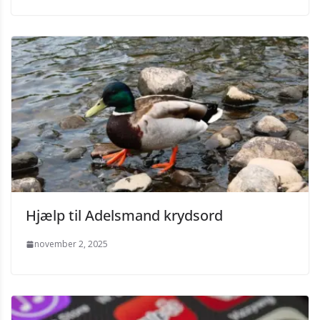
Hjælp til Adelsmand krydsord
november 2, 2025