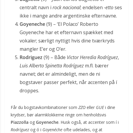
centralt navn i
rock nacional
; endelsen
-etto
ses
ikke i mange andre argentinske efternavne.
Goyeneche
(9) – ‘El Polaco’ Roberto
Goyeneche har et efternavn spækket med
vokaler; særligt nyttigt hvis dine tværkryds
mangler E’er og O’er.
Rodriguez
(9) – Både
Victor Heredia Rodríguez
,
Luis Alberto Spinetta Rodríguez
m.fl. bærer
navnet; det er almindeligt, men de ni
bogstaver passer perfekt, når accenten på í
droppes.
Får du bogstavkombinationer som
ZZO
eller
GUE
i dine
krydser, bør alarmklokkerne ringe om henholdsvis
Piazzolla
og
Goyeneche
. Husk også, at accenter som í i
Rodríguez
og ó i
Goyenéche
ofte udelades, og at