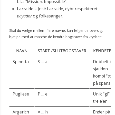
bl.a. “Mission: Impossible”.
Larralde
– José Larralde, dybt respekteret
payador
og folkesanger.
Skal du vælge mellem flere navne, kan følgende oversigt
hjælpe med at matche de kendte bogstaver fra krydset:
NAVN
START-/SLUTBOGSTAVER
KENDETEG
Spinetta
S … a
Dobbelt-t,
sjælden
kombi “tt”
på spansk
Pugliese
P … e
Unik “gl” +
tre e’er
Argerich
A … h
Ender på “-