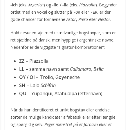
-ich
(eks.
Argerich
) og
-llo / -lla
(eks.
Piazzolla
). Begynder
ordet med en vokal og slutter på
eller
, er der
-OR
-ER
gode chancer for fornavnene
Astor
,
Piero
eller
Nestor
.
Hold desuden øje med usædvanlige bogstavpar, som er
ret sjældne på dansk, men hyppige i argentinske navne.
Nedenfor er de vigtigste “signatur-kombinationer”:
ZZ
– Pia
zz
olla
LL
– samma navn samt
Ca
ll
amaro
,
Be
ll
a
OY / OI
– Tr
oi
lo, G
oy
eneche
SH
– Lalo
Sc
h
ifrin
QU
– Yupan
qu
i, Atahualpa (efternavn)
Når du har identificeret et unikt bogstav eller endelse,
sorter de mulige kandidater alfabetisk eller efter længde,
og spørg dig selv:
Peger mønstret på et fornavn eller et