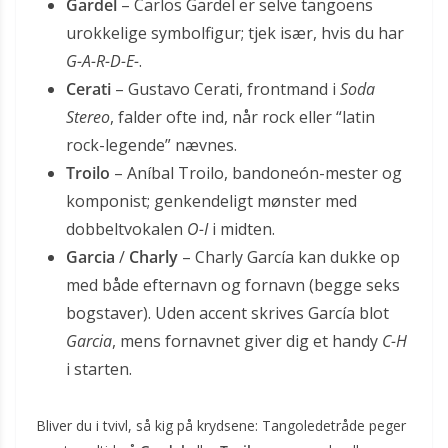
Gardel
– Carlos Gardel er selve tangoens
urokkelige symbolfigur; tjek især, hvis du har
G-A-R-D-E-
.
Cerati
– Gustavo Cerati, frontmand i
Soda
Stereo
, falder ofte ind, når rock eller “latin
rock-legende” nævnes.
Troilo
– Aníbal Troilo, bandoneón-mester og
komponist; genkendeligt mønster med
dobbeltvokalen
O-I
i midten.
Garcia
/
Charly
– Charly García kan dukke op
med både efternavn og fornavn (begge seks
bogstaver). Uden accent skrives García blot
Garcia
, mens fornavnet giver dig et handy
C-H
i starten.
Bliver du i tvivl, så kig på krydsene: Tangoledetråde peger