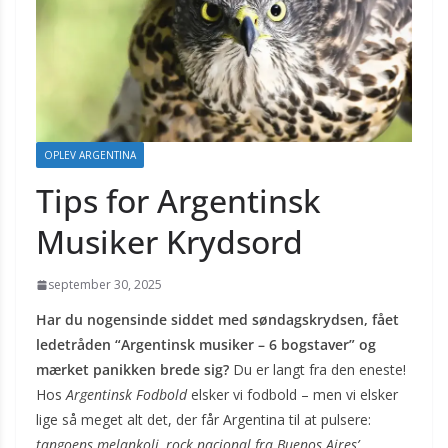
OPLEV ARGENTINA
Tips for Argentinsk
Musiker Krydsord
september 30, 2025
Har du nogensinde siddet med søndagskrydsen, fået
ledetråden “Argentinsk musiker – 6 bogstaver” og
mærket panikken brede sig?
Du er langt fra den eneste!
Hos
Argentinsk Fodbold
elsker vi fodbold – men vi elsker
lige så meget alt det, der får Argentina til at pulsere:
tangoens melankoli, rock nacional fra Buenos Aires’