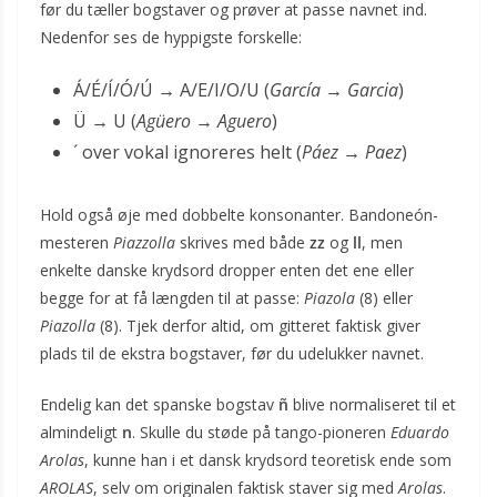
før du tæller bogstaver og prøver at passe navnet ind.
Nedenfor ses de hyppigste forskelle:
Á/É/Í/Ó/Ú → A/E/I/O/U (
García → Garcia
)
Ü → U (
Agüero → Aguero
)
´ over vokal ignoreres helt (
Páez → Paez
)
Hold også øje med dobbelte konsonanter. Bandoneón-
mesteren
Piazzolla
skrives med både
zz
og
ll
, men
enkelte danske krydsord dropper enten det ene eller
begge for at få længden til at passe:
Piazola
(8) eller
Piazolla
(8). Tjek derfor altid, om gitteret faktisk giver
plads til de ekstra bogstaver, før du udelukker navnet.
Endelig kan det spanske bogstav
ñ
blive normaliseret til et
almindeligt
n
. Skulle du støde på tango-pioneren
Eduardo
Arolas
, kunne han i et dansk krydsord teoretisk ende som
AROLAS
, selv om originalen faktisk staver sig med
Arolas
.