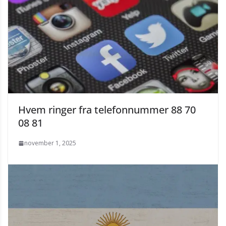
Hvem ringer fra telefonnummer 88 70
08 81
november 1, 2025