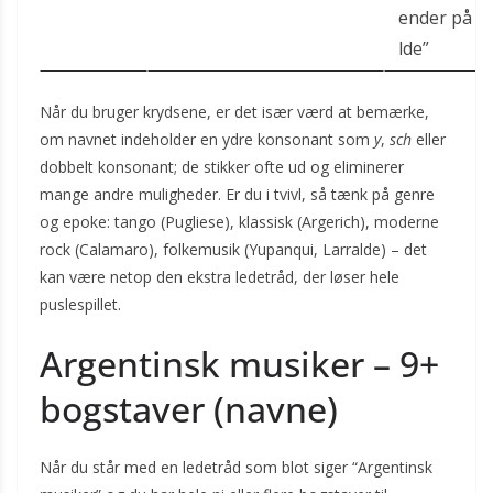
ender på “-
lde”
Når du bruger krydsene, er det især værd at bemærke,
om navnet indeholder en ydre konsonant som
y
,
sch
eller
dobbelt konsonant; de stikker ofte ud og eliminerer
mange andre muligheder. Er du i tvivl, så tænk på genre
og epoke: tango (Pugliese), klassisk (Argerich), moderne
rock (Calamaro), folkemusik (Yupanqui, Larralde) – det
kan være netop den ekstra ledetråd, der løser hele
puslespillet.
Argentinsk musiker – 9+
bogstaver (navne)
Når du står med en ledetråd som blot siger “Argentinsk