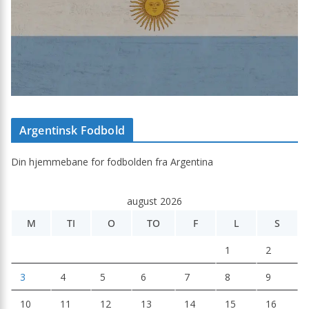
Argentinsk Fodbold
Din hjemmebane for fodbolden fra Argentina
august 2026
M
TI
O
TO
F
L
S
1
2
3
4
5
6
7
8
9
10
11
12
13
14
15
16