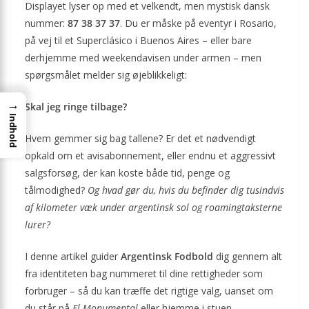
Displayet lyser op med et velkendt, men mystisk dansk
nummer:
87 38 37 37
. Du er måske på eventyr i Rosario,
på vej til et Superclásico i Buenos Aires – eller bare
derhjemme med weekendavisen under armen – men
spørgsmålet melder sig øjeblikkeligt:
→
Skal jeg ringe tilbage?
Indhold
Hvem gemmer sig bag tallene? Er det et nødvendigt
opkald om et avisabonnement, eller endnu et aggressivt
salgsforsøg, der kan koste både tid, penge og
tålmodighed?
Og hvad gør du, hvis du befinder dig tusindvis
af kilometer væk under argentinsk sol og roamingtaksterne
lurer?
I denne artikel guider
Argentinsk Fodbold
dig gennem alt
fra identiteten bag nummeret til dine rettigheder som
forbruger – så du kan træffe det rigtige valg, uanset om
du står på
El Monumental
eller hjemme i stuen.