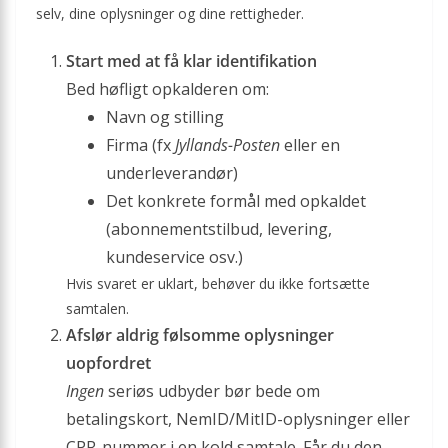
selv, dine oplysninger og dine rettigheder.
Start med at få klar identifikation
Bed høfligt opkalderen om:
Navn og stilling
Firma (fx
Jyllands-Posten
eller en
underleverandør)
Det konkrete formål med opkaldet
(abonnements­tilbud, levering,
kundeservice osv.)
Hvis svaret er uklart, behøver du ikke fortsætte
samtalen.
Afslør aldrig følsomme oplysninger
uopfordret
Ingen
seriøs udbyder bør bede om
betalingskort, NemID/MitID-oplysninger eller
CPR-nummer i en kold samtale. Får du den