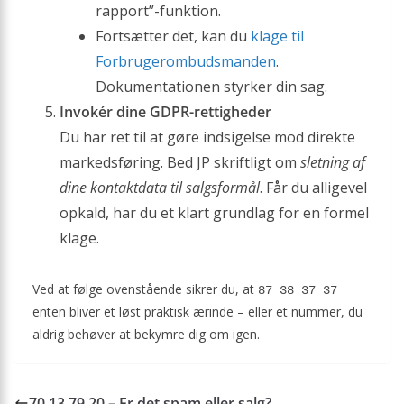
rapport”-funktion.
Fortsætter det, kan du
klage til
Forbrugerombudsmanden
.
Dokumentationen styrker din sag.
Invokér dine GDPR-rettigheder
Du har ret til at gøre indsigelse mod direkte
markedsføring. Bed JP skriftligt om
sletning af
dine kontaktdata til salgsformål
. Får du alligevel
opkald, har du et klart grundlag for en formel
klage.
Ved at følge ovenstående sikrer du, at
87 38 37 37
enten bliver et løst praktisk ærinde – eller et nummer, du
aldrig behøver at bekymre dig om igen.
70 13 79 20 – Er det spam eller salg?