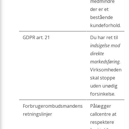
medmindre
der er et
bestående
kundeforhold.
GDPR art. 21
Du har ret til
indsigelse mod
direkte
markedsføring
.
Virksomheden
skal stoppe
uden unødig
forsinkelse.
Forbrugerombudsmandens
Pålægger
retningslinjer
callcentre at
respektere