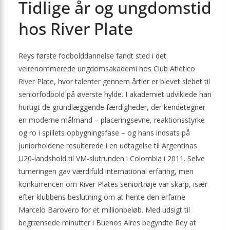
Tidlige år og ungdomstid
hos River Plate
Reys første fodbolddannelse fandt sted i det
velrenommerede ungdomsakademi hos Club Atlético
River Plate, hvor talenter gennem årtier er blevet slebet til
seniorfodbold på øverste hylde. I akademiet udviklede han
hurtigt de grundlæggende færdigheder, der kendetegner
en moderne målmand – placeringsevne, reaktionsstyrke
og ro i spillets opbygningsfase – og hans indsats på
juniorholdene resulterede i en udtagelse til Argentinas
U20-landshold til VM-slutrunden i Colombia i 2011. Selve
turneringen gav værdifuld international erfaring, men
konkurrencen om River Plates seniortrøje var skarp, især
efter klubbens beslutning om at hente den erfarne
Marcelo Barovero for et millionbeløb. Med udsigt til
begrænsede minutter i Buenos Aires begyndte Rey at