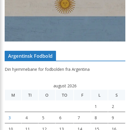
Argentinsk Fodbold
Din hjemmebane for fodbolden fra Argentina
august 2026
M
TI
O
TO
F
L
S
1
2
3
4
5
6
7
8
9
10
11
12
13
14
15
16