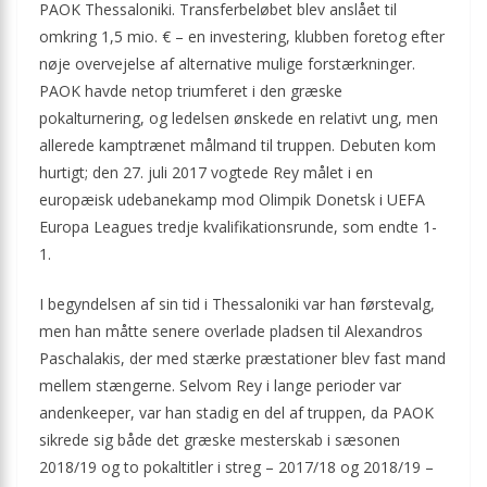
PAOK Thessaloniki. Transferbeløbet blev anslået til
omkring 1,5 mio. € – en investering, klubben foretog efter
nøje overvejelse af alternative mulige forstærkninger.
PAOK havde netop triumferet i den græske
pokalturnering, og ledelsen ønskede en relativt ung, men
allerede kamptrænet målmand til truppen. Debuten kom
hurtigt; den 27. juli 2017 vogtede Rey målet i en
europæisk udebanekamp mod Olimpik Donetsk i UEFA
Europa Leagues tredje kvalifikationsrunde, som endte 1-
1.
I begyndelsen af sin tid i Thessaloniki var han førstevalg,
men han måtte senere overlade pladsen til Alexandros
Paschalakis, der med stærke præstationer blev fast mand
mellem stængerne. Selvom Rey i lange perioder var
andenkeeper, var han stadig en del af truppen, da PAOK
sikrede sig både det græske mesterskab i sæsonen
2018/19 og to pokaltitler i streg – 2017/18 og 2018/19 –