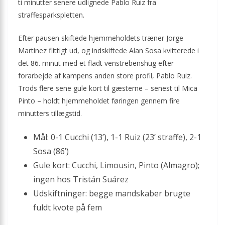
ti minutter senere udlignede Pablo Ruiz fra
straffesparkspletten.
Efter pausen skiftede hjemmeholdets træner Jorge
Martínez flittigt ud, og indskiftede Alan Sosa kvitterede i
det 86. minut med et fladt venstrebenshug efter
forarbejde af kampens anden store profil, Pablo Ruiz.
Trods flere sene gule kort til gæsterne – senest til Mica
Pinto – holdt hjemmeholdet føringen gennem fire
minutters tillægstid.
Mål: 0-1 Cucchi (13’), 1-1 Ruiz (23’ straffe), 2-1
Sosa (86’)
Gule kort: Cucchi, Limousin, Pinto (Almagro);
ingen hos Tristán Suárez
Udskiftninger: begge mandskaber brugte
fuldt kvote på fem