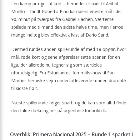
I en kamp præget af kort – herunder et rødt til Aníbal
Murillo – fandt Roberto Pino kampens eneste mål i det
90. minut på tværpas fra Gabriel Hachen. Værterne
spillede med ti mand den sidste halve time, men Ferros
mange indlæg blev effektivt afvist af Darío Sand.
Dermed rundes anden spillerunde af med 18 opgør, hvor
mål, røde kort og sene afgørelser satte scenen for en
liga, der allerede nu tegner sig som særdeles
uforudsigelig. Fra Estudiantes’ femmålsshow til San
Martíns heroiske sejr i undertal leverede runden dramatik
til sidste fløjt.
Næste spillerunde følger snart, og du kan som altid finde
den fulde dækning her på argentinskfodbold.dk.
Overblik: Primera Nacional 2025 – Runde 1 sparket i