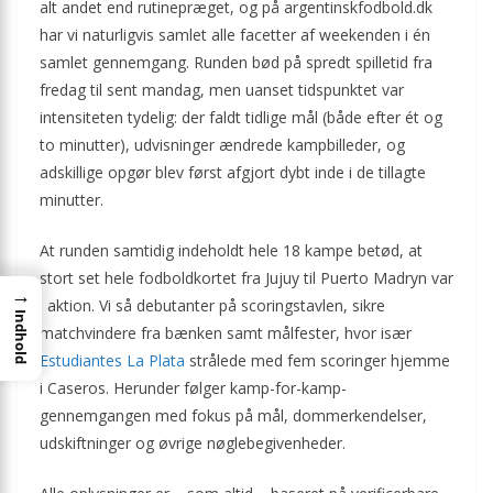
alt andet end rutinepræget, og på argentinskfodbold.dk
har vi naturligvis samlet alle facetter af weekenden i én
samlet gennemgang. Runden bød på spredt spilletid fra
fredag til sent mandag, men uanset tidspunktet var
intensiteten tydelig: der faldt tidlige mål (både efter ét og
to minutter), udvisninger ændrede kampbilleder, og
adskillige opgør blev først afgjort dybt inde i de tillagte
minutter.
At runden samtidig indeholdt hele 18 kampe betød, at
stort set hele fodboldkortet fra Jujuy til Puerto Madryn var
→
i aktion. Vi så debutanter på scoringstavlen, sikre
Indhold
matchvindere fra bænken samt målfester, hvor især
Estudiantes La Plata
strålede med fem scoringer hjemme
i Caseros. Herunder følger kamp-for-kamp-
gennemgangen med fokus på mål, dommerkendelser,
udskiftninger og øvrige nøglebegivenheder.