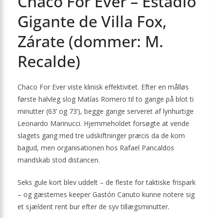
Chaco For Ever – Estadio
Gigante de Villa Fox,
Zárate (dommer: M.
Recalde)
Chaco For Ever viste klinisk effektivitet. Efter en målløs
første halvleg slog Matías Romero til to gange på blot ti
minutter (63’ og 73’), begge gange serveret af lynhurtige
Leonardo Marinucci. Hjemmeholdet forsøgte at vende
slagets gang med tre udskiftninger præcis da de kom
bagud, men organisationen hos Rafael Pancaldos
mandskab stod distancen.
Seks gule kort blev uddelt – de fleste for taktiske frispark
– og gæsternes keeper Gastón Canuto kunne notere sig
et sjældent rent bur efter de syv tillægsminutter.