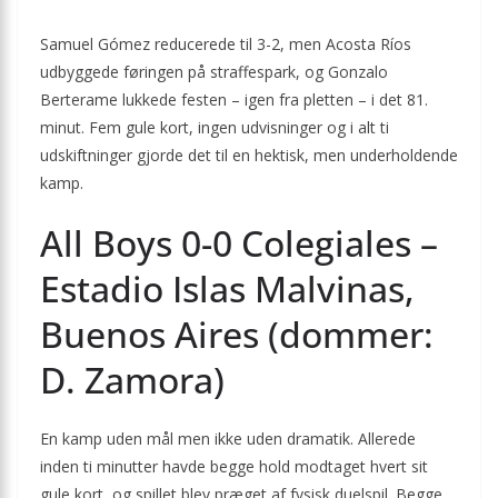
Samuel Gómez reducerede til 3-2, men Acosta Ríos
udbyggede føringen på straffespark, og Gonzalo
Berterame lukkede festen – igen fra pletten – i det 81.
minut. Fem gule kort, ingen udvisninger og i alt ti
udskiftninger gjorde det til en hektisk, men underholdende
kamp.
All Boys 0-0 Colegiales –
Estadio Islas Malvinas,
Buenos Aires (dommer:
D. Zamora)
En kamp uden mål men ikke uden dramatik. Allerede
inden ti minutter havde begge hold modtaget hvert sit
gule kort, og spillet blev præget af fysisk duelspil. Begge