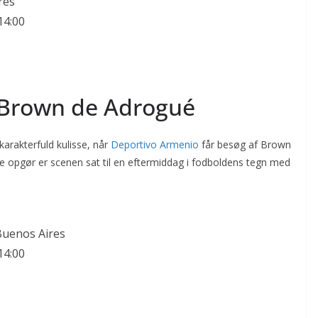
res
14:00
 Brown de Adrogué
arakterfuld kulisse, når
Deportivo Armenio
får besøg af Brown
e opgør er scenen sat til en eftermiddag i fodboldens tegn med
Buenos Aires
14:00