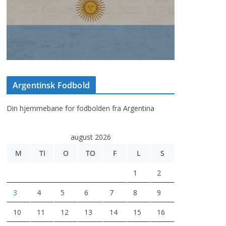
Argentinsk Fodbold
Din hjemmebane for fodbolden fra Argentina
august 2026
M
TI
O
TO
F
L
S
1
2
3
4
5
6
7
8
9
10
11
12
13
14
15
16