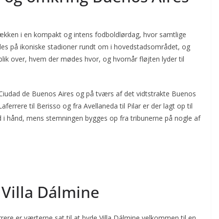
ækken i en kompakt og intens fodboldlørdag, hvor samtlige
lles på ikoniske stadioner rundt om i hovedstadsområdet, og
blik over, hvem der mødes hvor, og hvornår fløjten lyder til
udad de Buenos Aires og på tværs af det vidtstrakte Buenos
errere til Berisso og fra Avellaneda til Pilar er der lagt op til
d i hånd, mens stemningen bygges op fra tribunerne på nogle af
 Villa Dálmine
rere er værterne sat til at byde Villa Dálmine velkommen til en