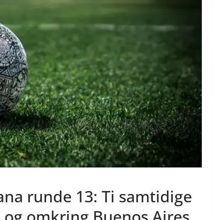
ana runde 13: Ti samtidige
i og omkring Buenos Aires