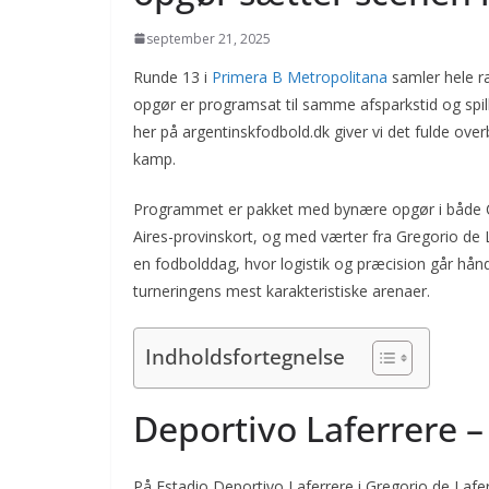
september 21, 2025
Runde 13 i
Primera B Metropolitana
samler hele r
opgør er programsat til samme afsparkstid og spi
her på argentinskfodbold.dk giver vi det fulde over
kamp.
Programmet er pakket med bynære opgør i både Ci
Aires-provinskort, og med værter fra Gregorio de Laf
en fodbolddag, hvor logistik og præcision går hån
turneringens mest karakteristiske arenaer.
Indholdsfortegnelse
Deportivo Laferrere –
På Estadio Deportivo Laferrere i Gregorio de Lafer