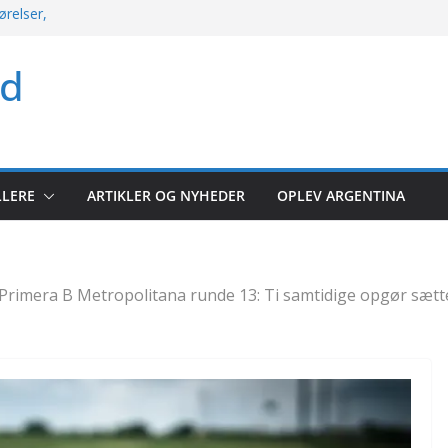
ørelser,
kket søndag med
ld
rio og mere
 argentinsk
let kampoversigt
r: Hele runden
LLERE
ARTIKLER OG NYHEDER
OPLEV ARGENTINA
lerunde 2026
Primera B Metropolitana runde 13: Ti samtidige opgør sætt