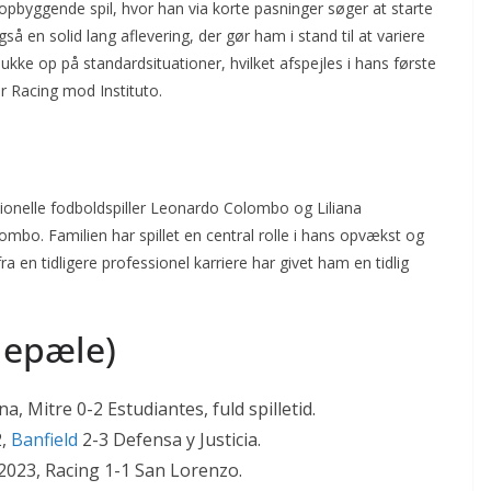
et opbyggende spil, hvor han via korte pasninger søger at starte
en solid lang aflevering, der gør ham i stand til at variere
dukke op på standardsituationer, hvilket afspejles i hans første
or Racing mod Instituto.
ionelle fodboldspiller Leonardo Colombo og Liliana
mbo. Familien har spillet en central rolle i hans opvækst og
a en tidligere professionel karriere har givet ham en tidlig
ilepæle)
a, Mitre 0-2 Estudiantes, fuld spilletid.
2,
Banfield
2-3 Defensa y Justicia.
2023, Racing 1-1 San Lorenzo.