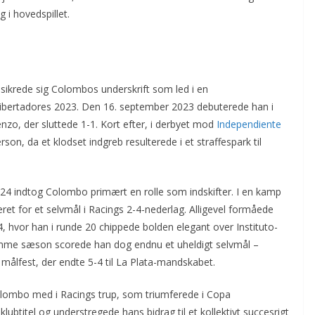
 i hovedspillet.
sikrede sig Col­ombos underskrift som led i en
Libertadores 2023. Den 16. september 2023 debuterede han i
enzo, der sluttede 1-1. Kort efter, i derbyet mod
Independiente
son, da et klodset indgreb resulterede i et straffespark til
024 indtog Colombo primært en rolle som indskifter. I en kamp
ret for et selvmål i Racings 2-4-nederlag. Alligevel formåede
4, hvor han i runde 20 chippede bolden elegant over Instituto-
amme sæson scorede han dog endnu et uheldigt selvmål –
målfest, der endte 5-4 til La Plata-mandskabet.
olombo med i Racings trup, som triumferede i Copa
lubtitel og understregede hans bidrag til et kollektivt succesrigt