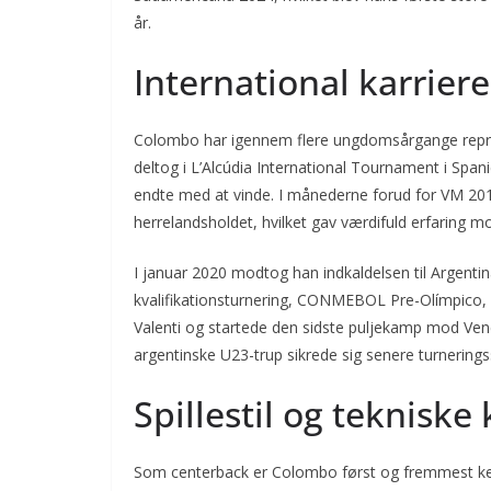
år.
International karriere
Colombo har igennem flere ungdomsårgange repræs
deltog i L’Alcúdia International Tournament i Sp
endte med at vinde. I månederne forud for VM 20
herrelandsholdet, hvilket gav værdifuld erfaring mo
I januar 2020 modtog han indkaldelsen til Argent
kvalifikationsturnering, CONMEBOL Pre-Olímpico, 
Valenti og startede den sidste puljekamp mod Venez
argentinske U23-trup sikrede sig senere turneringss
Spillestil og teknisk
Som centerback er Colombo først og fremmest ken