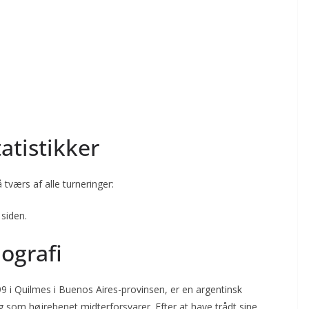
tistikker
tværs af alle turneringer:
 siden.
ografi
i Quilmes i Buenos Aires-provinsen, er en argentinsk
sig som højrebenet midterforsvarer. Efter at have trådt sine