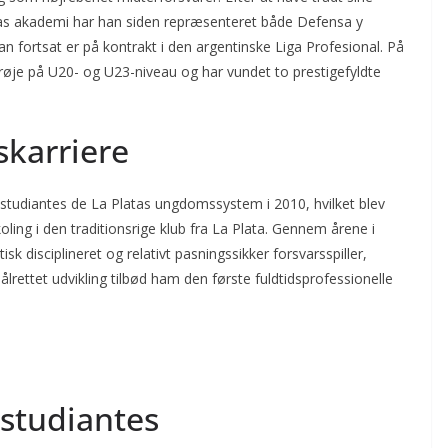
atas akademi har han siden repræsenteret både Defensa y
an fortsat er på kontrakt i den argentinske Liga Profesional. På
trøje på U20- og U23-niveau og har vundet to prestigefyldte
skarriere
Estudiantes de La Platas ungdomssystem i 2010, hvilket blev
oling i den traditionsrige klub fra La Plata. Gennem årene i
isk disciplineret og relativt pasningssikker forsvarsspiller,
målrettet udvikling tilbød ham den første fuldtidsprofessionelle
Estudiantes