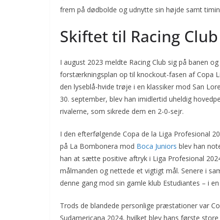
frem på dødbolde og udnytte sin højde samt timing
Skiftet til Racing Club
I august 2023 meldte Racing Club sig på banen og 
forstærkningsplan op til knockout-fasen af Copa 
den lyseblå-hvide trøje i en klassiker mod San Lor
30. september, blev han imidlertid uheldig hovedper
rivalerne, som sikrede dem en 2-0-sejr.
I den efterfølgende Copa de la Liga Profesional 2
på La Bombonera mod
Boca Juniors
blev han note
han at sætte positive aftryk i Liga Profesional 202
målmanden og nettede et vigtigt mål. Senere i s
denne gang mod sin gamle klub Estudiantes – i en 
Trods de blandede personlige præstationer var C
Sudamericana 2024, hvilket blev hans første store k