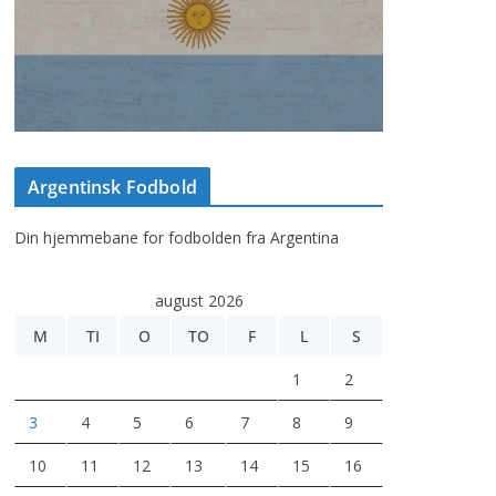
Argentinsk Fodbold
Din hjemmebane for fodbolden fra Argentina
august 2026
M
TI
O
TO
F
L
S
1
2
3
4
5
6
7
8
9
10
11
12
13
14
15
16