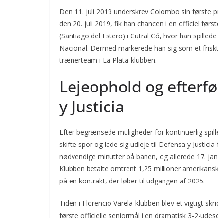
Den 11. juli 2019 underskrev Colombo sin første pr
den 20. juli 2019, fik han chancen i en officiel 
(Santiago del Estero) i Cutral Có, hvor han spilled
Nacional. Dermed markerede han sig som et friskt
trænerteam i La Plata-klubben.
Lejeophold og efterfø
y Justicia
Efter begrænsede muligheder for kontinuerlig spill
skifte spor og lade sig udleje til Defensa y Justici
nødvendige minutter på banen, og allerede 17. ja
Klubben betalte omtrent 1,25 millioner amerikanske
på en kontrakt, der løber til udgangen af 2025.
Tiden i Florencio Varela-klubben blev et vigtigt skr
første officielle seniormål i en dramatisk 3-2-udese