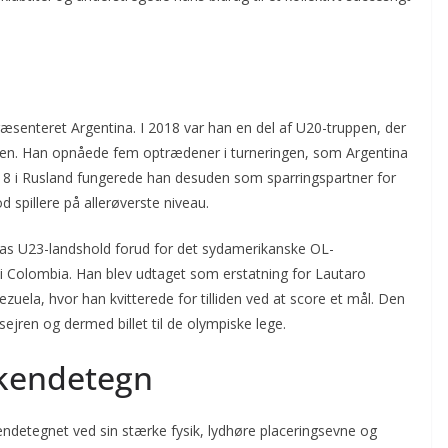
enteret Argentina. I 2018 var han en del af U20-truppen, der
anien. Han opnåede fem optrædener i turneringen, som Argentina
18 i Rusland fungerede han desuden som sparringspartner for
d spillere på allerøverste niveau.
inas U23-landshold forud for det sydamerikanske OL-
i Colombia. Han blev udtaget som erstatning for Lautaro
uela, hvor han kvitterede for tilliden ved at score et mål. Den
ejren og dermed billet til de olympiske lege.
e kendetegn
detegnet ved sin stærke fysik, lydhøre placeringsevne og