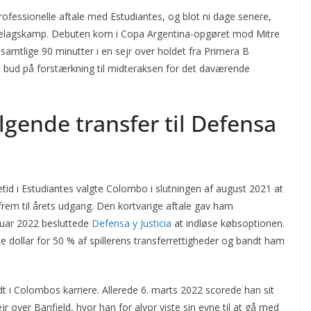
ofessionelle aftale med Estudiantes, og blot ni dage senere,
førstelagskamp. Debuten kom i Copa Argentina-opgøret mod Mitre
e samtlige 90 minutter i en sejr over holdet fra Primera B
 bud på forstærkning til midteraksen for det daværende
lgende transfer til Defensa
etid i Estudiantes valgte Colombo i slutningen af august 2021 at
a frem til årets udgang. Den kortvarige aftale gav ham
nuar 2022 besluttede
Defensa y Justicia
at indløse købsoptionen.
 dollar for 50 % af spillerens transferrettigheder og bandt ham
idt i Col­ombos karriere. Allerede 6. marts 2022 scorede han sit
jr over Banfield, hvor han for alvor viste sin evne til at gå med