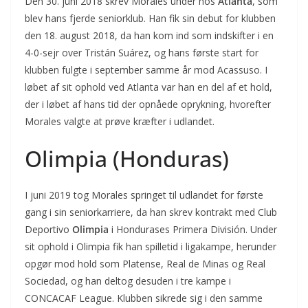
Den 30. juni 2018 skrev Morales under hos
Atlanta
, som
blev hans fjerde seniorklub. Han fik sin debut for klubben
den 18. august 2018, da han kom ind som indskifter i en
4-0-sejr over Tristán Suárez, og hans første start for
klubben fulgte i september samme år mod Acassuso. I
løbet af sit ophold ved Atlanta var han en del af et hold,
der i løbet af hans tid der opnåede oprykning, hvorefter
Morales valgte at prøve kræfter i udlandet.
Olimpia (Honduras)
I juni 2019 tog Morales springet til udlandet for første
gang i sin seniorkarriere, da han skrev kontrakt med Club
Deportivo
Olimpia
i Hondurases Primera División. Under
sit ophold i Olimpia fik han spilletid i ligakampe, herunder
opgør mod hold som Platense, Real de Minas og Real
Sociedad, og han deltog desuden i tre kampe i
CONCACAF League. Klubben sikrede sig i den samme