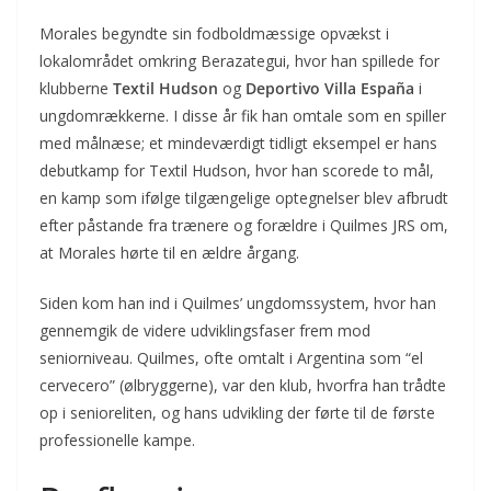
Morales begyndte sin fodboldmæssige opvækst i
lokalområdet omkring Berazategui, hvor han spillede for
klubberne
Textil Hudson
og
Deportivo Villa España
i
ungdomrækkerne. I disse år fik han omtale som en spiller
med målnæse; et mindeværdigt tidligt eksempel er hans
debutkamp for Textil Hudson, hvor han scorede to mål,
en kamp som ifølge tilgængelige optegnelser blev afbrudt
efter påstande fra trænere og forældre i Quilmes JRS om,
at Morales hørte til en ældre årgang.
Siden kom han ind i Quilmes’ ungdomssystem, hvor han
gennemgik de videre udviklingsfaser frem mod
seniorniveau. Quilmes, ofte omtalt i Argentina som “el
cervecero” (ølbryggerne), var den klub, hvorfra han trådte
op i senioreliten, og hans udvikling der førte til de første
professionelle kampe.