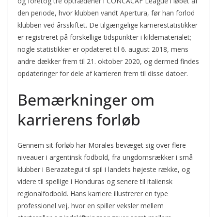
og foretog tre optrædener i CONCACAF League i løbet af
den periode, hvor klubben vandt Apertura, før han forlod
klubben ved årsskiftet. De tilgængelige karrierestatistikker
er registreret på forskellige tidspunkter i kildematerialet;
nogle statistikker er opdateret til 6. august 2018, mens
andre dækker frem til 21. oktober 2020, og dermed findes
opdateringer for dele af karrieren frem til disse datoer.
Bemærkninger om
karrierens forløb
Gennem sit forløb har Morales bevæget sig over flere
niveauer i argentinsk fodbold, fra ungdomsrækker i små
klubber i Berazategui til spil i landets højeste række, og
videre til spellige i Honduras og senere til italiensk
regionalfodbold. Hans karriere illustrerer en type
professionel vej, hvor en spiller veksler mellem