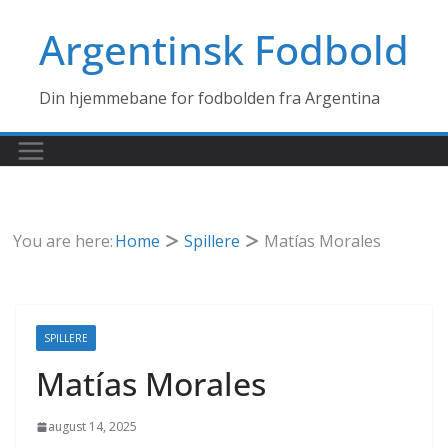
Skip
Argentinsk Fodbold
to
content
Din hjemmebane for fodbolden fra Argentina
You are here:
Home
Spillere
Matías Morales
SPILLERE
Matías Morales
august 14, 2025