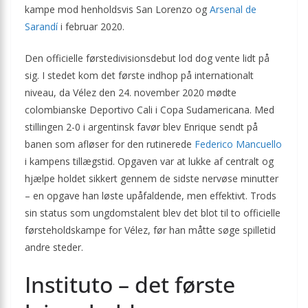
kampe mod henholdsvis San Lorenzo og
Arsenal de
Sarandí
i februar 2020.
Den officielle førstedivisionsdebut lod dog vente lidt på
sig. I stedet kom det første indhop på internationalt
niveau, da Vélez den 24. november 2020 mødte
colombianske Deportivo Cali i Copa Sudamericana. Med
stillingen 2-0 i argentinsk favør blev Enrique sendt på
banen som afløser for den rutinerede
Federico Mancuello
i kampens tillægstid. Opgaven var at lukke af centralt og
hjælpe holdet sikkert gennem de sidste nervøse minutter
– en opgave han løste upåfaldende, men effektivt. Trods
sin status som ungdomstalent blev det blot til to officielle
førsteholdskampe for Vélez, før han måtte søge spilletid
andre steder.
Instituto – det første