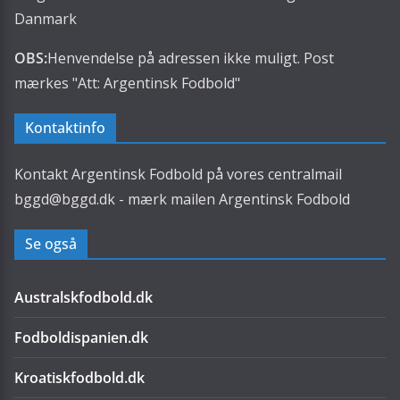
Danmark
OBS:
Henvendelse på adressen ikke muligt. Post
mærkes "Att: Argentinsk Fodbold"
Kontaktinfo
Kontakt Argentinsk Fodbold på vores centralmail
bggd@bggd.dk
- mærk mailen Argentinsk Fodbold
Se også
Australskfodbold.dk
Fodboldispanien.dk
Kroatiskfodbold.dk