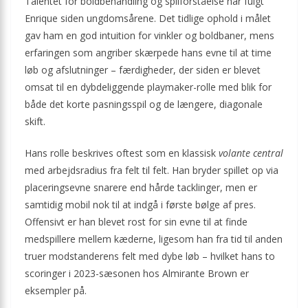
Talentet for boldbehandling og spilforståelse har fulgt
Enrique siden ungdomsårene. Det tidlige ophold i målet
gav ham en god intuition for vinkler og boldbaner, mens
erfaringen som angriber skærpede hans evne til at time
løb og afslutninger – færdigheder, der siden er blevet
omsat til en dybdeliggende playmaker-rolle med blik for
både det korte pasningsspil og de længere, diagonale
skift.
Hans rolle beskrives oftest som en klassisk
volante central
med arbejdsradius fra felt til felt. Han bryder spillet op via
placeringsevne snarere end hårde tacklinger, men er
samtidig mobil nok til at indgå i første bølge af pres.
Offensivt er han blevet rost for sin evne til at finde
medspillere mellem kæderne, ligesom han fra tid til anden
truer modstanderens felt med dybe løb – hvilket hans to
scoringer i 2023-sæsonen hos Almirante Brown er
eksempler på.