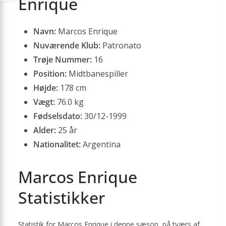
Enrique
Navn:
Marcos Enrique
Nuværende Klub:
Patronato
Trøje Nummer:
16
Position:
Midtbanespiller
Højde:
178 cm
Vægt:
76.0 kg
Fødselsdato:
30/12-1999
Alder:
25 år
Nationalitet:
Argentina
Marcos Enrique
Statistikker
Statistik for Marcos Enrique i denne sæson, på tværs af