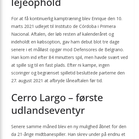
lejeophold
For at få kontinuerlig kamptræning blev Enrique den 10.
marts 2021 udlejet til Instituto de Córdoba i Primera
Nacional. Aftalen, der løb resten af kalenderåret og
indeholdt en købsoption, gav ham debut blot tre dage
senere i et målløst opgør mod Defensores de Belgrano.
Han kom ind efter 84 minutters spil, men havde svært ved
at spille sig til en fast plads. Efter ni kampe, ingen
scoringer og begrænset spilletid besluttede parterne den
27. august 2021 at afbryde låneaftalen før tid.
Cerro Largo – første
udlandseventyr
Senere samme måned blev en ny mulighed åbnet for den
da 21-årige midtbanespiller. Han skrev under på endnu et