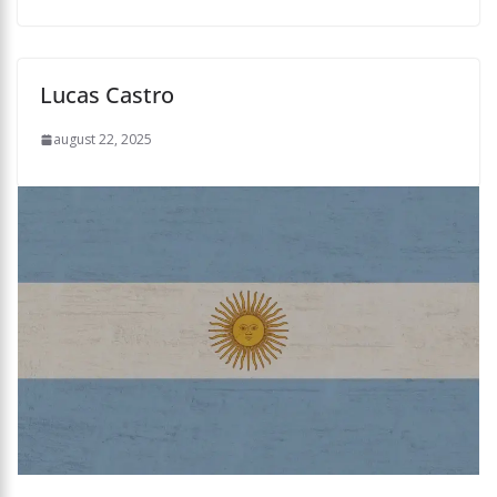
Lucas Castro
august 22, 2025