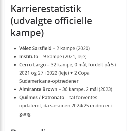
Karrierestatistik
(udvalgte officielle
kampe)
Vélez Sarsfield
– 2 kampe (2020)
Instituto
– 9 kampe (2021, leje)
Cerro Largo
– 32 kampe, 0 mål; fordelt på 5 i
2021 og 27 i 2022 (leje) + 2 Copa
Sudamericana-optrædener
Almirante Brown
– 36 kampe, 2 mål (2023)
Quilmes / Patronato
– tal forventes
opdateret, da sæsonen 2024/25 endnu er i
gang