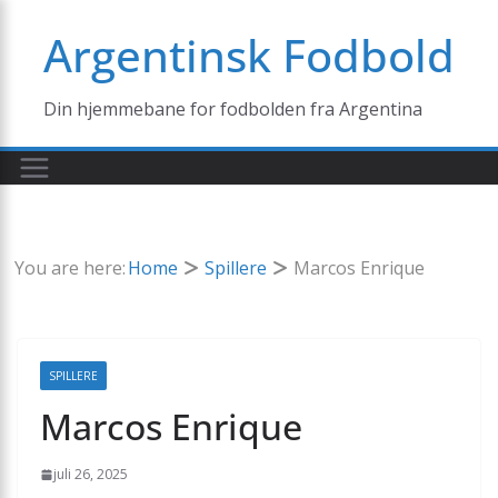
Skip
Argentinsk Fodbold
to
content
Din hjemmebane for fodbolden fra Argentina
You are here:
Home
Spillere
Marcos Enrique
SPILLERE
Marcos Enrique
juli 26, 2025