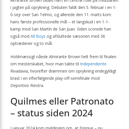
Almirante Brown tilbød ham en central rolle på midtbanen
i jagten på oprykning. Debuten faldt den 5. februar i en 1-
0-sejr over San Telmo, og allerede den 11. marts kom
hans første professionelle mål – et langskud i en 1-1-
kamp mod San Martín de San Juan. Siden scorede han
også mod
All Boys
og afsluttede sæsonen med 36
optrædener og to mål.
Holdmæssigt nåede Almirante Brown helt frem til finalen
om mesterskabet, hvor man tabte til
Independiente
Rivadavia, hvorefter drømmen om oprykning endegyldigt
brast i en efterfølgende play-off-semifinale mod
Deportivo Riestra.
Quilmes eller Patronato
– status siden 2024
I januar 2024 kom meldingen om, at Enrique – nu