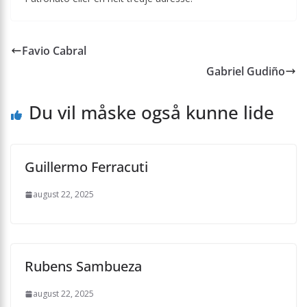
Favio Cabral
Gabriel Gudiño
Du vil måske også kunne lide
Guillermo Ferracuti
august 22, 2025
Rubens Sambueza
august 22, 2025