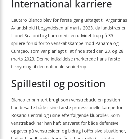
International karriere
Lautaro Blanco blev for første gang udtaget til Argentinas
A-landshold i begyndelsen af marts 2023, da landstræner
Lionel Scaloni tog ham med i en udvidet trup på 35
spillere forud for to venskabskampe mod Panama og
Curaçao, som var planlagt til at finde sted den 23. og 28.
marts 2023. Denne indkaldelse markerede hans første
tilknytning til den nationale seniortrup.
Spillestil og position
Blanco er primært brugt som venstreback, en position
han besatte både i sine første professionelle kampe for
Rosario Central og i sine efterfølgende klubroller. Som
venstreback har han haft ansvaret for både defensive
opgaver på venstresiden og bidrag i offensive situationer,
hvilket blandt andet fremgår af hans rolle i at skabe