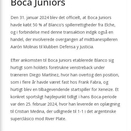
Boca Juniors
Den 31. januar 2024 blev det officielt, at Boca Juniors
havde købt 50 % af Blanco’s spillerrettigheder fra Elche,
og i forbindelse med denne transaktion indgik også en
handel, der involverede overgangen af midtbanespilleren
Aarón Molinas til klubben Defensa y Justicia.
Efter ankomsten til Boca Juniors etablerede Blanco sig
hurtigt som holdets foretrukne venstreback under
træneren Diego Martínez, hvor han overtog den position,
som i flere år havde været fast hos Frank Fabra, og
hurtigt blev en tilbagevendende startspiller for Xeneize. Et
konkret sportsligt højdepunkt tidligt i hans Boca-periode
var den 25. februar 2024, hvor han leverede en oplægning
til Cristian Medina, der udlignede til 1-1 i det argentinske
superclásico mod River Plate.