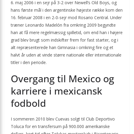
6. maj 2006 i en sejr på 3-2 over Newell’s Old Boys, og
hans første mål i den argentinske højeste række kom den
16. februar 2008 i en 2-0-sejr mod Rosario Central. Under
træner Leonardo Madelón fra omkring 2009 begyndte
han at få mere regelmæssig spilletid, om end han i højere
grad blev brugt som indskifter frem for fast starter, og i
alt repræsenterede han Gimnasia i omkring fire og et
halvt år uden at vinde større nationale eller internationale
titler i den periode.
Overgang til Mexico og
karriere i mexicansk
fodbold
I sommeren 2010 blev Cuevas solgt til Club Deportivo
Toluca for en transfersum på 900.000 amerikanske
dollars, kort tid efter Tolukas mesterskab i Bicentenario