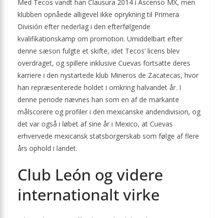
Med Tecos vandt han Clausura 2014 i Ascenso MX, men
klubben opnåede alligevel ikke oprykning til Primera
División efter nederlag i den efterfølgende
kvalifikationskamp om promotion. Umiddelbart efter
denne sæson fulgte et skifte, idet Tecos’ licens blev
overdraget, og spillere inklusive Cuevas fortsatte deres
karriere i den nystartede klub Mineros de Zacatecas, hvor
han repræsenterede holdet i omkring halvandet år. I
denne periode nævnes han som en af de markante
målscorere og profiler i den mexicanske andendivision, og
det var også i løbet af sine år i Mexico, at Cuevas
erhvervede mexicansk statsborgerskab som følge af flere
års ophold i landet.
Club León og videre
internationalt virke