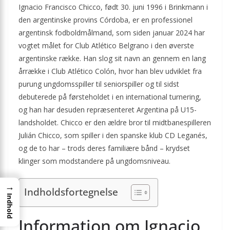
Ignacio Francisco Chicco, født 30. juni 1996 i Brinkmann i
den argentinske provins Córdoba, er en professionel
argentinsk fodboldmålmand, som siden januar 2024 har
vogtet målet for Club Atlético Belgrano i den øverste
argentinske række. Han slog sit navn an gennem en lang
årrække i Club Atlético Colón, hvor han blev udviklet fra
purung ungdomsspiller til seniorspiller og til sidst
debuterede på førsteholdet i en international turnering,
og han har desuden repræsenteret Argentina på U15-
landsholdet. Chicco er den ældre bror til midtbanespilleren
Julián Chicco, som spiller i den spanske klub CD Leganés,
og de to har – trods deres familiære bånd – krydset
klinger som modstandere på ungdomsniveau.
→
Indholdsfortegnelse
Indhold
Information om Ignacio