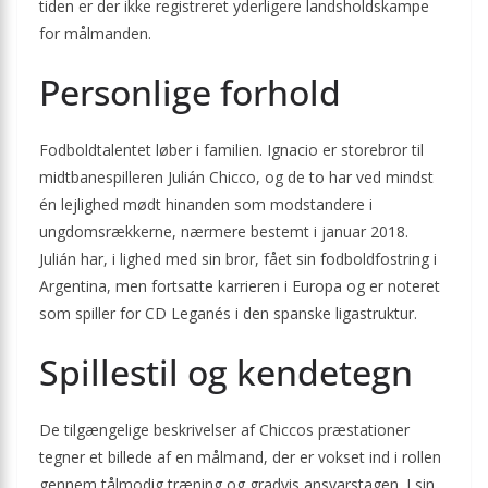
tiden er der ikke registreret yderligere landsholdskampe
for målmanden.
Personlige forhold
Fodboldtalentet løber i familien. Ignacio er storebror til
midtbanespilleren Julián Chicco, og de to har ved mindst
én lejlighed mødt hinanden som modstandere i
ungdomsrækkerne, nærmere bestemt i januar 2018.
Julián har, i lighed med sin bror, fået sin fodboldfostring i
Argentina, men fortsatte karrieren i Europa og er noteret
som spiller for CD Leganés i den spanske ligastruktur.
Spillestil og kendetegn
De tilgængelige beskrivelser af Chiccos præstationer
tegner et billede af en målmand, der er vokset ind i rollen
gennem tålmodig træning og gradvis ansvarstagen. I sin