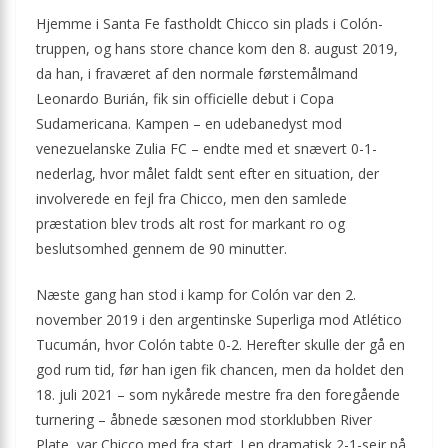
Hjemme i Santa Fe fastholdt Chicco sin plads i Colón-
truppen, og hans store chance kom den 8. august 2019,
da han, i fraværet af den normale førstemålmand
Leonardo Burián, fik sin officielle debut i Copa
Sudamericana. Kampen – en udebanedyst mod
venezuelanske Zulia FC – endte med et snævert 0-1-
nederlag, hvor målet faldt sent efter en situation, der
involverede en fejl fra Chicco, men den samlede
præstation blev trods alt rost for markant ro og
beslutsomhed gennem de 90 minutter.
Næste gang han stod i kamp for Colón var den 2.
november 2019 i den argentinske Superliga mod Atlético
Tucumán, hvor Colón tabte 0-2. Herefter skulle der gå en
god rum tid, før han igen fik chancen, men da holdet den
18. juli 2021 – som nykårede mestre fra den foregående
turnering – åbnede sæsonen mod storklubben River
Plate, var Chicco med fra start. I en dramatisk 2-1-sejr på