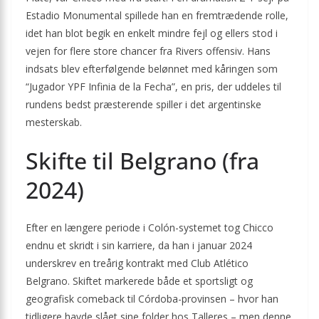
Estadio Monumental spillede han en fremtrædende rolle,
idet han blot begik en enkelt mindre fejl og ellers stod i
vejen for flere store chancer fra Rivers offensiv. Hans
indsats blev efterfølgende belønnet med kåringen som
“Jugador YPF Infinia de la Fecha”, en pris, der uddeles til
rundens bedst præsterende spiller i det argentinske
mesterskab.
Skifte til Belgrano (fra
2024)
Efter en længere periode i Colón-systemet tog Chicco
endnu et skridt i sin karriere, da han i januar 2024
underskrev en treårig kontrakt med Club Atlético
Belgrano. Skiftet markerede både et sportsligt og
geografisk comeback til Córdoba-provinsen – hvor han
tidligere havde slået sine folder hos Talleres – men denne