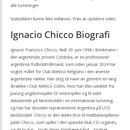
alle turneringer:
Statistikken kunne ikke indlæses. Prøv at opdatere siden.
Ignacio Chicco Biografi
Ignacio Francisco Chicco, født 30. juni 1996 i Brinkmann i
den argentinske provins Córdoba, er en professionel
argentinsk fodboldmålmand, som siden januar 2024 har
vogtet målet for Club Atlético Belgrano i den øverste
argentinske række. Han slog sit navn an gennem en lang
årrække i Club Atlético Colón, hvor han blev udviklet fra
purung ungdomsspiller til seniorspiller og til sidst
debuterede på førsteholdet i en international turnering,
og han har desuden repræsenteret Argentina på U15-
landsholdet. Chicco er den ældre bror til midtbanespilleren
Julián Chicco, som spiller i den spanske klub CD Leganés,
og de to har – trods deres familiære bånd – krydset