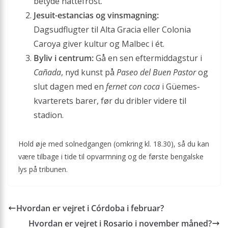
betyde nattefrost.
Jesuit-estancias og vinsmagning:
Dagsudflugter til Alta Gracia eller Colonia
Caroya giver kultur og Malbec i ét.
Byliv i centrum:
Gå en sen eftermiddagstur i
Cañada
, nyd kunst på
Paseo del Buen Pastor
og
slut dagen med en
fernet con coca
i Güemes-
kvarterets barer, før du dribler videre til
stadion.
Hold øje med solnedgangen (omkring kl. 18.30), så du kan
være tilbage i tide til opvarmning og de første bengalske
lys på tribunen.
Hvordan er vejret i Córdoba i februar?
Hvordan er vejret i Rosario i november måned?