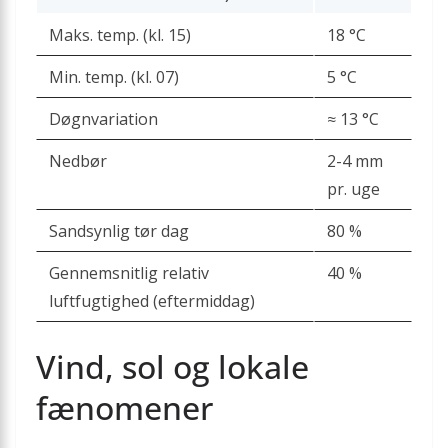
Maks. temp. (kl. 15)
18 °C
Min. temp. (kl. 07)
5 °C
Døgnvariation
≈ 13 °C
Nedbør
2-4 mm
pr. uge
Sandsynlig tør dag
80 %
Gennemsnitlig relativ
40 %
luftfugtighed (eftermiddag)
Vind, sol og lokale
fænomener