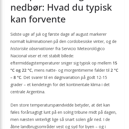
nedbør: Hvad du typisk
kan forvente
Sidste uge af juli og første dage af august markerer
normalt kulminationen på den cordobesiske vinter, og de
historiske observationer
fra Servicio Meteorológico
Nacional viser et ret stabilt billede:
eftermiddagstemperaturer sniger sig typisk op mellem
15
°C og 22 °C
, mens natte- og morgentimerne falder til
2 °C
– 8 °C
. Det svarer til en døgnvariation på godt 12-15
grader – et kendetegn for det kontinentale klima i det
centrale Argentina.
Den store temperaturspændvidde betyder, at det kan
føles forårsagtigt lunt på en solrig tribune midt på dagen,
men næsten vinterligt lige så snart solen går ned. I de
åbne landbrugsområder vest og syd for byen – og i