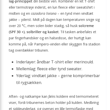
lag-princippet
din bedste ven. Kombinér en let T-shirt
eller termotrøje inderst, en lun fleece eller sweatshirt i
midten og en
cazadora liviana
– en tynd men vindtæt
jakke – yderst. Midt på dagen kan temperaturen snige sig
over 20 °C, men solen bider stadig, så husk
solcreme
(SPF 30 +), solbriller og kasket
. Til tasken anbefales et
par fingerhandsker og en halsedisse, der hurtigt kan
komme på, når Pampero-vinden eller skyggen fra stadion
tag overdækker tribunen.
Inderlayer: åndbar T-shirt eller merinould.
Mellemlag: fleece eller tynd sweater.
Yderlag: vindtæt jakke – gerne komprimerbar
til rygsækken.
Aften- og natkampe kan
føles
koldere end termometeret
viser, fordi tribunernes beton holder på kulden. Medbring
et siddeunderlag, og overvej en lille termoflaske med