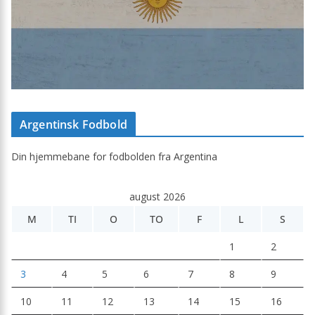
Argentinsk Fodbold
Din hjemmebane for fodbolden fra Argentina
august 2026
M
TI
O
TO
F
L
S
1
2
3
4
5
6
7
8
9
10
11
12
13
14
15
16