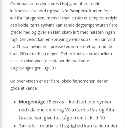
Córdobas vintervejr styres i høj grad af skiftende
luftmasser fra nord og syd. Når
Pampero
-fronten fejer
ind fra Patagonien, mærker man straks et temperaturdyk:
den kolde, tørre sydvind kan sende dagtemperaturen flere
grader ned og giver en klar, skarp luft med næsten ingen
fugt. Omvendt kan en kortvarig
viento norte
– en lun vind
fra Chaco-lavlandet – presse termometeret op mod de
høje 20’ere midt på dagen. Det er kontrasterne mellem
disse to vindtyper, der skaber de markante
døgnsvingninger i uge 31.
Ud over vinden er der flere lokale fænomener, der er
gode at kende:
Morgentåge i Sierras
– kold luft, der synker
ned i dalene omkring Villa Carlos Paz og Alta
Gracia, kan give tæt tåge frem til kl. 9-10.
Tør luft
– relativ luftfugtighed kan falde under