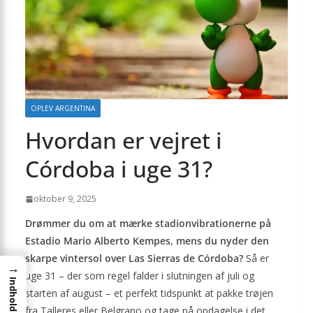
OPLEV ARGENTINA
Hvordan er vejret i
Córdoba i uge 31?
oktober 9, 2025
Drømmer du om at mærke stadionvibrationerne på
Estadio Mario Alberto Kempes, mens du nyder den
skarpe vintersol over Las Sierras de Córdoba?
Så er
→
uge 31 – der som regel falder i slutningen af juli og
Indhold
starten af august – et perfekt tidspunkt at pakke trøjen
fra Talleres eller Belgrano og tage på opdagelse i det