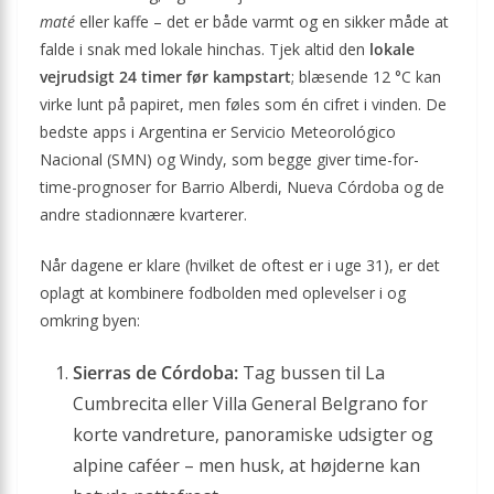
maté
eller kaffe – det er både varmt og en sikker måde at
falde i snak med lokale hinchas. Tjek altid den
lokale
vejrudsigt 24 timer før kampstart
; blæsende 12 °C kan
virke lunt på papiret, men føles som én cifret i vinden. De
bedste apps i Argentina er Servicio Meteorológico
Nacional (SMN) og Windy, som begge giver time-for-
time-prognoser for Barrio Alberdi, Nueva Córdoba og de
andre stadionnære kvarterer.
Når dagene er klare (hvilket de oftest er i uge 31), er det
oplagt at kombinere fodbolden med oplevelser i og
omkring byen:
Sierras de Córdoba:
Tag bussen til La
Cumbrecita eller Villa General Belgrano for
korte vandreture, panoramiske udsigter og
alpine caféer – men husk, at højderne kan