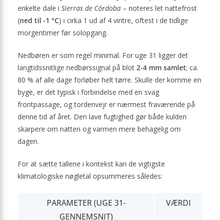
enkelte dale i
Sierras de Córdoba
– noteres let nattefrost
(
ned til -1 °C
) i cirka 1 ud af 4 vintre, oftest i de tidlige
morgentimer før solopgang.
Nedbøren er som regel minimal. For uge 31 ligger det
langtidssnitlige nedbørs­signal på blot
2-4 mm samlet
; ca.
80 % af alle dage forløber helt tørre. Skulle der komme en
byge, er det typisk i forbindelse med en svag
frontpassage, og tordenvejr er nærmest fraværende på
denne tid af året. Den lave fugtighed gør både kulden
skarpere om natten og varmen mere behagelig om
dagen.
For at sætte tallene i kontekst kan de vigtigste
klimatologiske nøgletal opsummeres således:
PARAMETER (UGE 31-
VÆRDI
GENNEMSNIT)