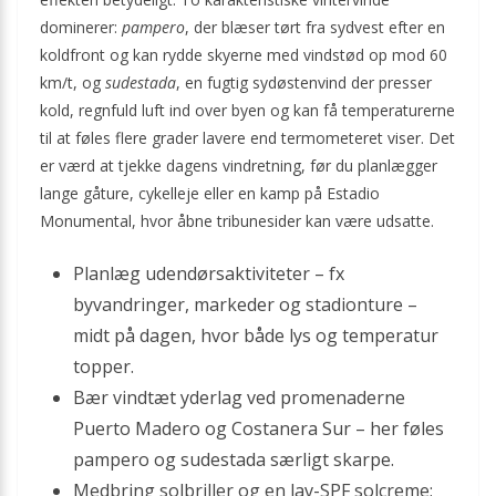
dominerer:
pampero
, der blæser tørt fra sydvest efter en
koldfront og kan rydde skyerne med vindstød op mod 60
km/t, og
sudestada
, en fugtig sydøstenvind der presser
kold, regnfuld luft ind over byen og kan få temperaturerne
til at føles flere grader lavere end termometeret viser. Det
er værd at tjekke dagens vindretning, før du planlægger
lange gåture, cykelleje eller en kamp på Estadio
Monumental, hvor åbne tribunesider kan være udsatte.
Planlæg udendørsaktiviteter – fx
byvandringer, markeder og stadionture –
midt på dagen, hvor både lys og temperatur
topper.
Bær vindtæt yderlag ved promenaderne
Puerto Madero og Costanera Sur – her føles
pampero og sudestada særligt skarpe.
Medbring solbriller og en lav-SPF solcreme;