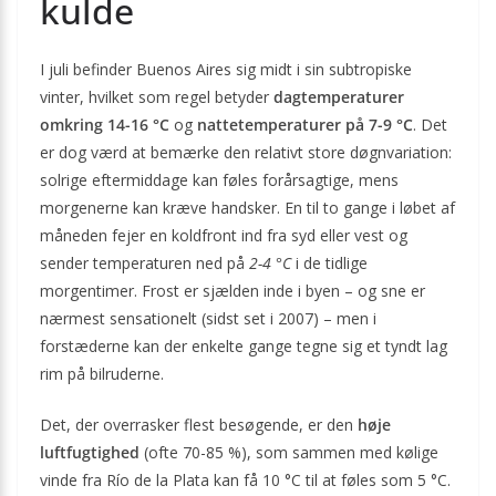
kulde
I juli befinder Buenos Aires sig midt i sin subtropiske
vinter, hvilket som regel betyder
dagtemperaturer
omkring 14-16 °C
og
nattetemperaturer på 7-9 °C
. Det
er dog værd at bemærke den relativt store døgnvariation:
solrige eftermiddage kan føles forårsagtige, mens
morgenerne kan kræve handsker. En til to gange i løbet af
måneden fejer en koldfront ind fra syd eller vest og
sender temperaturen ned på
2-4 °C
i de tidlige
morgentimer. Frost er sjælden inde i byen – og sne er
nærmest sensationelt (sidst set i 2007) – men i
forstæderne kan der enkelte gange tegne sig et tyndt lag
rim på bilruderne.
Det, der overrasker flest besøgende, er den
høje
luftfugtighed
(ofte 70-85 %), som sammen med kølige
vinde fra Río de la Plata kan få 10 °C til at føles som 5 °C.