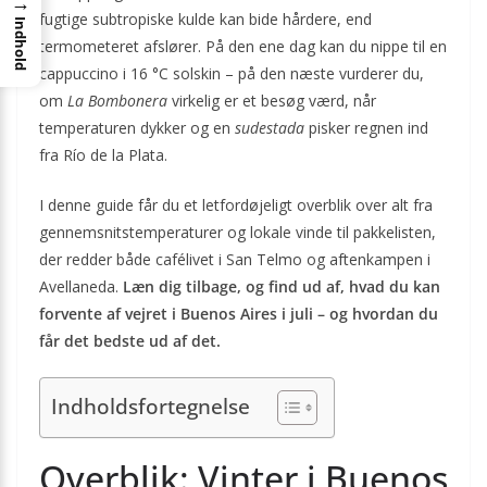
→
fugtige subtropiske kulde kan bide hårdere, end
Indhold
termometeret afslører. På den ene dag kan du nippe til en
cappuccino i 16 °C solskin – på den næste vurderer du,
om
La Bombonera
virkelig er et besøg værd, når
temperaturen dykker og en
sudestada
pisker regnen ind
fra Río de la Plata.
I denne guide får du et letfordøjeligt overblik over alt fra
gennemsnitstemperaturer og lokale vinde til pakkelisten,
der redder både cafélivet i San Telmo og aftenkampen i
Avellaneda.
Læn dig tilbage, og find ud af, hvad du kan
forvente af vejret i Buenos Aires i juli – og hvordan du
får det bedste ud af det.
Indholdsfortegnelse
Overblik: Vinter i Buenos