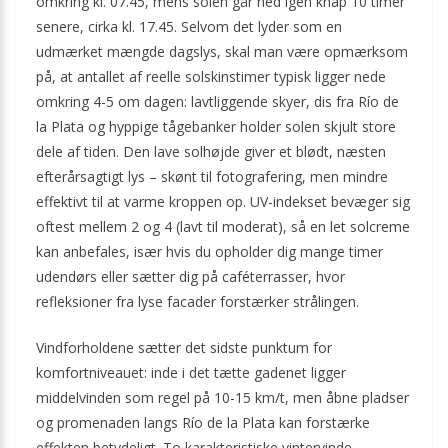
omkring kl. 07.45, mens solen går ned igen knap 10 timer
senere, cirka kl. 17.45. Selvom det lyder som en
udmærket mængde dagslys, skal man være opmærksom
på, at antallet af reelle solskinstimer typisk ligger nede
omkring 4-5 om dagen: lavtliggende skyer, dis fra Río de
la Plata og hyppige tågebanker holder solen skjult store
dele af tiden. Den lave solhøjde giver et blødt, næsten
efterårsagtigt lys – skønt til fotografering, men mindre
effektivt til at varme kroppen op. UV-indekset bevæger sig
oftest mellem 2 og 4 (lavt til moderat), så en let solcreme
kan anbefales, især hvis du opholder dig mange timer
udendørs eller sætter dig på caféterrasser, hvor
refleksioner fra lyse facader forstærker strålingen.
Vindforholdene sætter det sidste punktum for
komfortniveauet: inde i det tætte gadenet ligger
middelvinden som regel på 10-15 km/t, men åbne pladser
og promenaden langs Río de la Plata kan forstærke
effekten betydeligt. To karakteristiske vintervinde