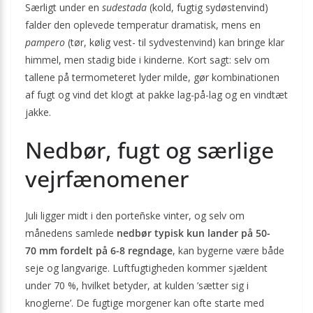
Særligt under en
sudestada
(kold, fugtig sydøstenvind)
falder den oplevede temperatur dramatisk, mens en
pampero
(tør, kølig vest- til sydvestenvind) kan bringe klar
himmel, men stadig bide i kinderne. Kort sagt: selv om
tallene på termometeret lyder milde, gør kombinationen
af fugt og vind det klogt at pakke lag-på-lag og en vindtæt
jakke.
Nedbør, fugt og særlige
vejrfænomener
Juli ligger midt i den porteñske vinter, og selv om
månedens samlede
nedbør typisk kun lander på 50-
70 mm fordelt på 6-8 regndage
, kan bygerne være både
seje og langvarige. Luftfugtigheden kommer sjældent
under 70 %, hvilket betyder, at kulden ’sætter sig i
knoglerne’. De fugtige morgener kan ofte starte med