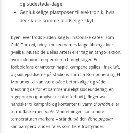
og sudestada-dage
Genlukkelige plastposer til elektronik, hvis
der skulle komme pludselige skyl
Byen lever trods kulden: søg ly i historiske caféer som
Café Tortoni, udnyt museumernes lange åbningstider
(Malba, Museo de Bellas Artes) eller tag en tango-lektion,
hvor indendørstemperaturen hurtigt stiger. For
fodboldfans er vinteren højtid: kampene spilles i frisk luft,
og siddepladserne på stadions som La Bombonera og El
Monumental kan være både betonkølige og våde.
Medbring derfor et sammenrulleligt siddeunderlag, en
regnponcho (paraplyer er ofte forbudt), fingerløse
handsker til kampråb og kontanter til varm
choripán
eller
termoflaske med
maté
. Vindretningen kan ændre
temperaturen markant – står du på den åbne
popular
,
kan pampero-vinden føles som flere frostgrader.