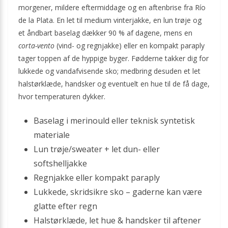
morgener, mildere eftermiddage og en aftenbrise fra Río
de la Plata. En let til medium vinterjakke, en lun trøje og
et åndbart baselag dækker 90 % af dagene, mens en
corta-vento
(vind- og regnjakke) eller en kompakt paraply
tager toppen af de hyppige byger. Fødderne takker dig for
lukkede og vandafvisende sko; medbring desuden et let
halstørklæde, handsker og eventuelt en hue til de få dage,
hvor temperaturen dykker.
Baselag i merinould eller teknisk syntetisk
materiale
Lun trøje/sweater + let dun- eller
softshelljakke
Regnjakke eller kompakt paraply
Lukkede, skridsikre sko – gaderne kan være
glatte efter regn
Halstørklæde, let hue & handsker til aftener