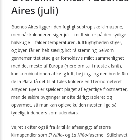
Aires (juli)
Buenos Aires ligger i den fugtigt subtropiske klimazone,
men når kalenderen siger juli – midt-vinter på den sydlige
halvkugle – falder temperaturen, luftfugtigheden stiger,
og byen får en helt særlig, lidt rå stemning. Selvom
gennemsnittet stadig er forholdsvis mildt sammenlignet
med det meste af Europa (mere om tal i næste afsnit),
kan kombinationen af kølig luft, høj fugt og den brede Río
de la Plata få det til at føles koldere end termometeret
antyder. Byen er sjældent plaget af egentlige frostnætter,
men de ældre bygninger er ofte dårligt isoleret og
opvarmet, så man kan opleve kulden næsten lige så
tydeligt indendørs som udendørs.
Vejret skifter også fra år til år afhængigt af større
klimapendler som
El Niño-
og
La Niña-
faserne i Stillehavet: