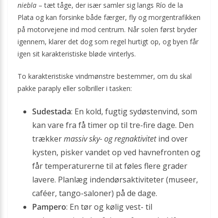
niebla
– tæt tåge, der især samler sig langs Río de la
Plata og kan forsinke både færger, fly og morgentrafikken
på motorvejene ind mod centrum. Når solen først bryder
igennem, klarer det dog som regel hurtigt op, og byen får
igen sit karakteristiske bløde vinterlys.
To karakteristiske vindmønstre bestemmer, om du skal
pakke paraply eller solbriller i tasken:
Sudestada
: En kold, fugtig sydøstenvind, som
kan vare fra få timer op til tre-fire dage. Den
trækker
massiv sky- og regnaktivitet
ind over
kysten, pisker vandet op ved havnefronten og
får temperaturerne til at føles flere grader
lavere. Planlæg indendørsaktiviteter (museer,
caféer, tango-saloner) på de dage.
Pampero
: En tør og kølig vest- til