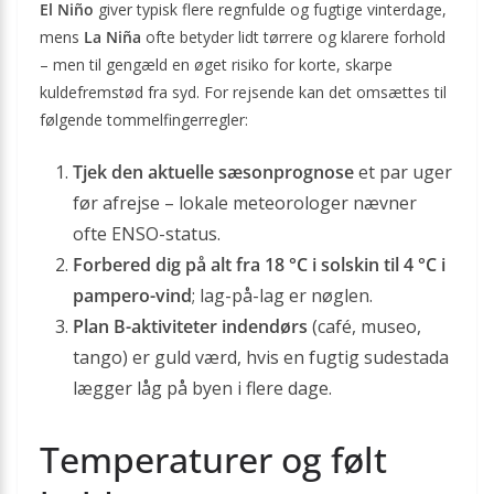
El Niño
giver typisk flere regnfulde og fugtige vinterdage,
mens
La Niña
ofte betyder lidt tørrere og klarere forhold
– men til gengæld en øget risiko for korte, skarpe
kuldefremstød fra syd. For rejsende kan det omsættes til
følgende tommelfingerregler:
Tjek den aktuelle sæsonprognose
et par uger
før afrejse – lokale meteorologer nævner
ofte ENSO-status.
Forbered dig på alt fra 18 °C i solskin til 4 °C i
pampero-vind
; lag-på-lag er nøglen.
Plan B-aktiviteter indendørs
(café, museo,
tango) er guld værd, hvis en fugtig sudestada
lægger låg på byen i flere dage.
Temperaturer og følt