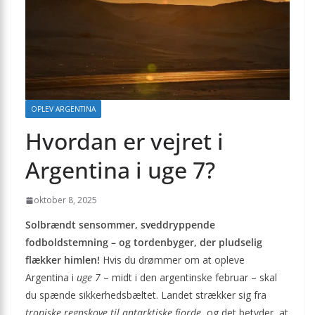
OPLEV ARGENTINA
Hvordan er vejret i
Argentina i uge 7?
oktober 8, 2025
Solbrændt sensommer, sveddryppende
fodboldstemning – og tordenbyger, der pludselig
flækker himlen!
Hvis du drømmer om at opleve
Argentina i
uge 7
– midt i den argentinske februar – skal
du spænde sikkerhedsbæltet. Landet strækker sig fra
tropiske regnskove til antarktiske fjorde
, og det betyder, at