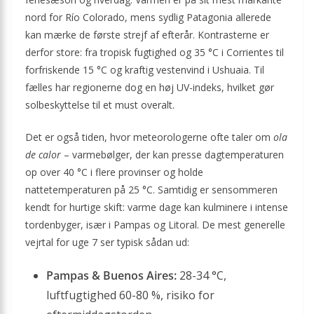
nord for Río Colorado, mens sydlig Patagonia allerede
kan mærke de første strejf af efterår. Kontrasterne er
derfor store: fra tropisk fugtighed og 35 °C i Corrientes til
forfriskende 15 °C og kraftig vestenvind i Ushuaia. Til
fælles har regionerne dog en høj UV-indeks, hvilket gør
solbeskyttelse til et must overalt.
Det er også tiden, hvor meteorologerne ofte taler om
ola
de calor
– varmebølger, der kan presse dagtemperaturen
op over 40 °C i flere provinser og holde
nattetemperaturen på 25 °C. Samtidig er sensommeren
kendt for hurtige skift: varme dage kan kulminere i intense
tordenbyger, især i Pampas og Litoral. De mest generelle
vejrtal for uge 7 ser typisk sådan ud:
Pampas & Buenos Aires:
28-34 °C,
luftfugtighed 60-80 %, risiko for