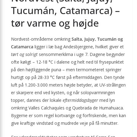
Tucumán, Catamarca) –
tør varme og højde
Nordvest-områderne omkring
Salta, Jujuy, Tucumán og
Catamarca
ligger i læ bag Andesbjergene, hvilket giver et
tørt og solrigt
sensommerklima i uge 7. Dagene begynder
ofte køligt – 12-18 °C i dalene og helt ned til frysepunktet
på den højtliggende puna – men termometeret springer
hurtigt op på 28-33 °C først på eftermiddagen. Den tynde
luft på 1.200-3.000 meters højde betyder, at UV-strålingen
er skarpere end ved kysten, og når solopvarmningen
topper, dannes der lokale
eftermiddagsbyger
med lyn
omkring Valles Calchaquíes og Quebrada de Humahuaca.
Bygerne er som regel kortvarige og forfriskende, men kan
give kraftige vindstød og mudrede veje på få minutter.