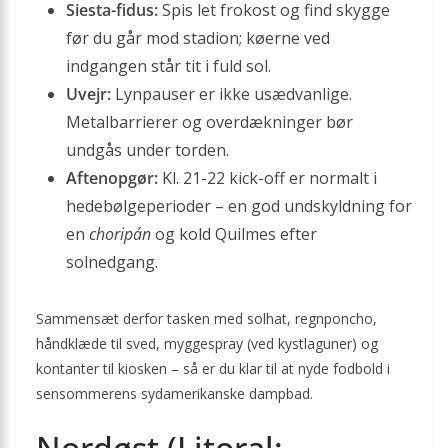
Siesta-fidus:
Spis let frokost og find skygge
før du går mod stadion; køerne ved
indgangen står tit i fuld sol.
Uvejr:
Lynpauser er ikke usædvanlige.
Metalbarrierer og overdækninger bør
undgås under torden.
Aftenopgør:
Kl. 21-22 kick-off er normalt i
hedebølgeperioder – en god undskyldning for
en
choripán
og kold Quilmes efter
solnedgang.
Sammensæt derfor tasken med solhat, regnponcho,
håndklæde til sved, myggespray (ved kystlaguner) og
kontanter til kiosken – så er du klar til at nyde fodbold i
sensommerens sydamerikanske dampbad.
Nordøst (Litoral: