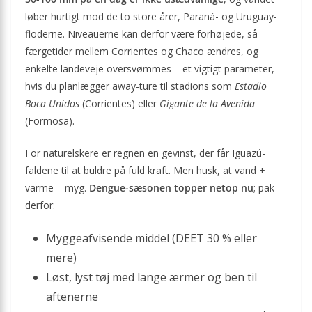
løber hurtigt mod de to store årer, Paraná- og Uruguay-
floderne. Niveauerne kan derfor være forhøjede, så
færgetider mellem Corrientes og Chaco ændres, og
enkelte landeveje oversvømmes – et vigtigt parameter,
hvis du planlægger away-ture til stadions som
Estadio
Boca Unidos
(Corrientes) eller
Gigante de la Avenida
(Formosa).
For naturelskere er regnen en gevinst, der får Iguazú-
faldene til at buldre på fuld kraft. Men husk, at vand +
varme = myg.
Dengue-sæsonen topper netop nu
; pak
derfor:
Mygge­afvisende middel (DEET 30 % eller
mere)
Løst, lyst tøj med lange ærmer og ben til
aftenerne