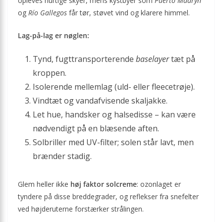
opleves hurtige skyer, mens kystbyer som
Puerto Madryn
og
Río Gallegos
får tør, støvet vind og klarere himmel.
Lag-på-lag er nøglen:
Tynd, fugttransporterende
baselayer
tæt på
kroppen.
Isolerende mellemlag (uld- eller fleecetrøje).
Vindtæt og vandafvisende skaljakke.
Let hue, handsker og halsedisse – kan være
nødvendigt på en blæsende aften.
Solbriller med UV-filter; solen står lavt, men
brænder stadig.
Glem heller ikke
høj faktor solcreme
: ozonlaget er
tyndere på disse breddegrader, og reflekser fra snefelter
ved højderuterne forstærker strålingen.