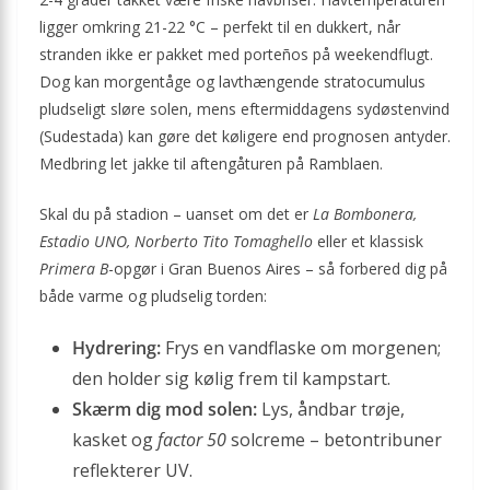
ligger omkring 21-22 °C – perfekt til en dukkert, når
stranden ikke er pakket med porteños på weekendflugt.
Dog kan morgentåge og lavthængende stratocumulus
pludseligt sløre solen, mens eftermiddagens sydøstenvind
(Sudestada) kan gøre det køligere end prognosen antyder.
Medbring let jakke til aftengåturen på Ramblaen.
Skal du på stadion – uanset om det er
La Bombonera,
Estadio UNO, Norberto Tito Tomaghello
eller et klassisk
Primera B
-opgør i Gran Buenos Aires – så forbered dig på
både varme og pludselig torden:
Hydrering:
Frys en vandflaske om morgenen;
den holder sig kølig frem til kampstart.
Skærm dig mod solen:
Lys, åndbar trøje,
kasket og
factor 50
solcreme – betontribuner
reflekterer UV.