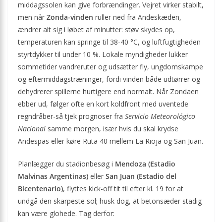
middagssolen kan give forbrændinger. Vejret virker stabilt,
men når
Zonda-vinden
ruller ned fra Andes­kæden,
ændrer alt sig i løbet af minutter: støv skydes op,
temperaturen kan springe til 38-40 °C, og luft­fugtigheden
styrtdykker til under 10 %. Lokale myndigheder lukker
sommetider vandreruter og udsætter fly, ungdomskampe
og eftermiddags­træninger, fordi vinden både udtørrer og
dehydrerer spillerne hurtigere end normalt. Når Zondaen
ebber ud, følger ofte en kort koldfront med uventede
regndråber-så tjek prognoser fra
Servicio Meteorológico
Nacional
samme morgen, især hvis du skal krydse
Andespas eller køre Ruta 40 mellem La Rioja og San Juan.
Planlægger du stadionbesøg i
Mendoza (Estadio
Malvinas Argentinas)
eller
San Juan (Estadio del
Bicentenario)
, flyttes kick-off tit til efter kl. 19 for at
undgå den skarpeste sol; husk dog, at betonsæder stadig
kan være glohede. Tag derfor: