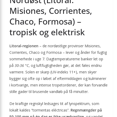
Misiones, Corrientes,
Chaco, Formosa) –
tropisk og elektrisk
Litoral-regionen
– de nordøstlige provinser Misiones,
Corrientes, Chaco og Formosa – lever og ånder for fugtig
sommerhede i uge 7. Dagtemperaturerne banker let op
på
30-36 °C
, og luftfugtigheden gør, at det føles endnu
varmere. Solen er skarp (UV-indeks 11+), men skyer
bygger sig ofte op i løbet af eftermiddagen og kulminerer
i kortvarige, men intense tropetordener, der kan forvandle
stille gader til brusende vandløb på få minutter.
De kraftige regnskyl ledsages tit af lynspektrum, som
lokalt kaldes “tormentas eléctricas”.
Regnmængder på
50-100 mm på én dag er ikke usædvanlige
, og vandet