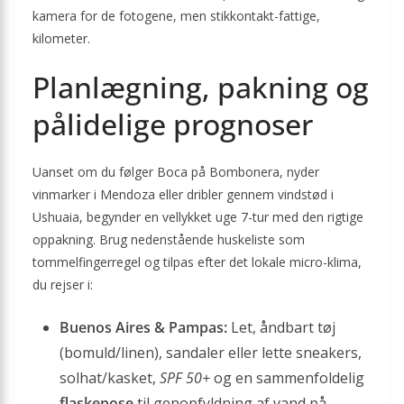
kamera for de fotogene, men stikkontakt-fattige,
kilometer.
Planlægning, pakning og
pålidelige prognoser
Uanset om du følger Boca på Bombonera, nyder
vinmarker i Mendoza eller dribler gennem vindstød i
Ushuaia, begynder en vellykket uge 7-tur med den rigtige
oppakning. Brug nedenstående huskeliste som
tommelfingerregel og tilpas efter det lokale micro-klima,
du rejser i:
Buenos Aires & Pampas:
Let, åndbart tøj
(bomuld/linen), sandaler eller lette sneakers,
solhat/kasket,
SPF 50+
og en sammenfoldelig
flaskepose
til genopfyldning af vand på