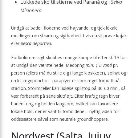
Lukkede sko til stierne ved Paraná og i
Selva
Misionera
Undgå at bade i floderne ved højvande, og tjek lokale
meldinger om strøm og sigtbarhed, hvis du vil prøve kajak
eller
pesca deportiva
.
Fodboldmæssigt skubbes mange kampe til efter kl. 19 for
at undgå den værste hede. Medbring
min. 1 L vand
pr.
person (ellers må du stille dig i lange kioskkøer), solhat og
en let regn­poncho – paraplyer er som regel forbudt på
stadion. Storm­celler kan udløse spilstop på 30-60 min., så
vær forberedt på sene slutfløjt. Efter kraftig regn bliver
banen tung og bolden langsom, hvilket kan favorisere
lokale hold, der er vant til forholdene – nyttig viden for
oddssættere såvel som neutrale ground­hoppere.
Nordvest (Salta, Jujuy,