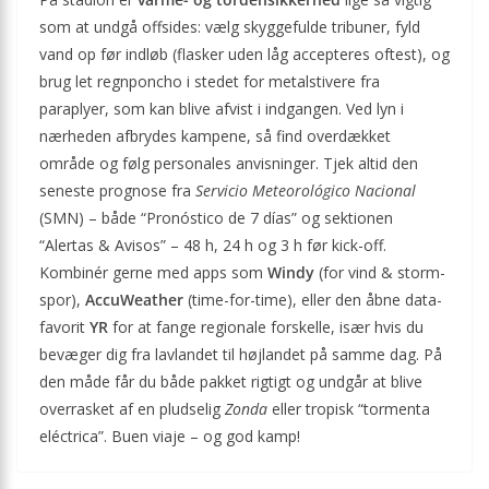
som at undgå offsides: vælg skyggefulde tribuner, fyld
vand op før indløb (flasker uden låg accepteres oftest), og
brug let regnponcho i stedet for metal­stivere fra
paraplyer, som kan blive afvist i indgangen. Ved lyn i
nærheden afbrydes kampene, så find overdækket
område og følg personales anvisninger. Tjek altid den
seneste prognose fra
Servicio Meteorológico Nacional
(SMN) – både “Pronóstico de 7 días” og sektionen
“Alertas & Avisos” – 48 h, 24 h og 3 h før kick-off.
Kombinér gerne med apps som
Windy
(for vind & storm­
spor),
AccuWeather
(time-for-time), eller den åbne data-
favorit
YR
for at fange regionale forskelle, især hvis du
bevæger dig fra lavlandet til højlandet på samme dag. På
den måde får du både pakket rigtigt og undgår at blive
overrasket af en pludselig
Zonda
eller tropisk “tormenta
eléctrica”. Buen viaje – og god kamp!