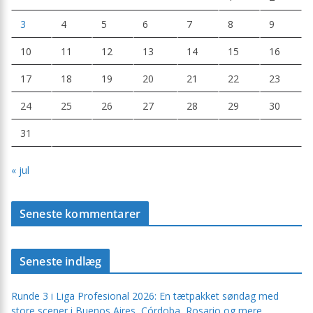
3
4
5
6
7
8
9
10
11
12
13
14
15
16
17
18
19
20
21
22
23
24
25
26
27
28
29
30
31
« jul
Seneste kommentarer
Seneste indlæg
Runde 3 i Liga Profesional 2026: En tætpakket søndag med
store scener i Buenos Aires, Córdoba, Rosario og mere