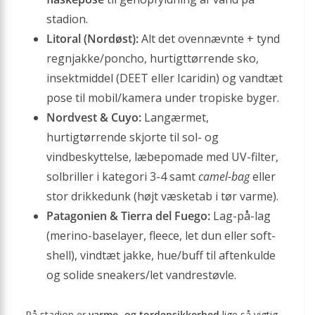
stadion.
Litoral (Nordøst):
Alt det ovennævnte + tynd
regnjakke/poncho, hurtigttørrende sko,
insektmiddel (DEET eller Icaridin) og vandtæt
pose til mobil/kamera under tropiske byger.
Nordvest & Cuyo:
Langærmet,
hurtigtørrende skjorte til sol- og
vindbeskyttelse, læbepomade med UV-filter,
solbriller i kategori 3-4 samt
camel-bag
eller
stor drikkedunk (højt væske­tab i tør varme).
Patagonien & Tierra del Fuego:
Lag-på-lag
(merino-baselayer, fleece, let dun eller soft-
shell), vindtæt jakke, hue/buff til aftenkulde
og solide sneakers/let vandrestøvle.
På stadion er
varme- og tordensikkerhed
lige så vigtig