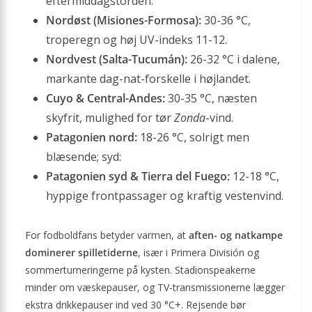
eftermiddagstorden.
Nordøst (Misiones-Formosa):
30-36 °C,
troperegn og høj UV-indeks 11-12.
Nordvest (Salta-Tucumán):
26-32 °C i dalene,
markante dag-nat-forskelle i højlandet.
Cuyo & Central-Andes:
30-35 °C, næsten
skyfrit, mulighed for tør
Zonda
-vind.
Patagonien nord:
18-26 °C, solrigt men
blæsende; syd:
Patagonien syd & Tierra del Fuego:
12-18 °C,
hyppige frontpassager og kraftig vestenvind.
For fodboldfans betyder varmen, at
aften- og natkampe
dominerer spilletiderne
, især i Primera División og
sommerturneringerne på kysten. Stadionspeakerne
minder om væskepauser, og TV-transmissionerne lægger
ekstra drikkepauser ind ved 30 °C+. Rejsende bør