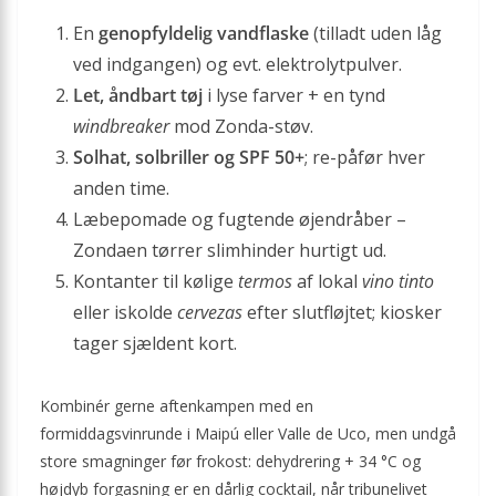
En
genopfyldelig vandflaske
(tilladt uden låg
ved indgangen) og evt. elektrolytpulver.
Let, åndbart tøj
i lyse farver + en tynd
windbreaker
mod Zonda-støv.
Solhat, solbriller og SPF 50+
; re-påfør hver
anden time.
Læbepomade og fugtende øjendråber –
Zondaen tørrer slimhinder hurtigt ud.
Kontanter til kølige
termos
af lokal
vino tinto
eller iskolde
cervezas
efter slutfløjtet; kiosker
tager sjældent kort.
Kombinér gerne aftenkampen med en
formiddagsvinrunde i Maipú eller Valle de Uco, men undgå
store smagninger før frokost: dehydrering + 34 °C og
højdyb forgasning er en dårlig cocktail, når tribunelivet