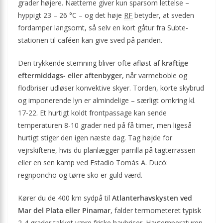
grader højere. Nætterne giver kun sparsom lettelse –
hyppigt 23 – 26 °C – og det høje
RF
betyder, at sveden
fordamper langsomt, så selv en kort gåtur fra Subte-
stationen til caféen kan give sved på panden.
Den trykkende stemning bliver ofte afløst af
kraftige
eftermiddags- eller aftenbyger
, når varmeboble og
flodbriser udløser konvektive skyer. Torden, korte skybrud
og imponerende lyn er almindelige – særligt omkring kl.
17-22. Et hurtigt koldt frontpassage kan sende
temperaturen 8-10 grader ned på få timer, men ligeså
hurtigt stiger den igen næste dag. Tag højde for
vejrskiftene, hvis du planlægger parrilla på tagterrassen
eller en sen kamp ved Estadio Tomás A. Ducó:
regnponcho og tørre sko er guld værd.
Kører du de 400 km sydpå til
Atlanterhavskysten ved
Mar del Plata eller Pinamar
, falder termometeret typisk
2-4 grader takket være friske havbriser. Havtemperaturen