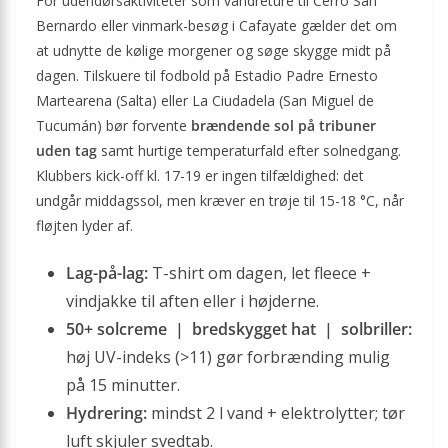
For udendørsaktiviteter som vandreture til Cerro San
Bernardo eller vinmark-besøg i Cafayate gælder det om
at udnytte de kølige morgener og søge skygge midt på
dagen. Tilskuere til fodbold på Estadio Padre Ernesto
Martearena (Salta) eller La Ciudadela (San Miguel de
Tucumán) bør forvente
brændende sol på tribuner
uden tag
samt hurtige temperaturfald efter solnedgang.
Klubbers kick-off kl. 17-19 er ingen tilfældighed: det
undgår middagssol, men kræver en trøje til 15-18 °C, når
fløjten lyder af.
Lag-på-lag:
T-shirt om dagen, let fleece +
vindjakke til aften eller i højderne.
50+ solcreme | bredskygget hat | solbriller:
høj UV-indeks (>11) gør forbrænding mulig
på 15 minutter.
Hydrering:
mindst 2 l vand + elektrolytter; tør
luft skjuler svedtab.