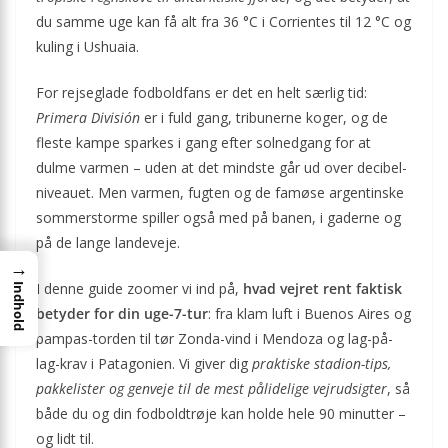
du samme uge kan få alt fra 36 °C i Corrientes til 12 °C og
kuling i Ushuaia.
For rejseglade fodboldfans er det en helt særlig tid:
Primera División
er i fuld gang, tribunerne koger, og de
fleste kampe sparkes i gang efter solnedgang for at
dulme varmen – uden at det mindste går ud over decibel-
niveauet. Men varmen, fugten og de famøse argentinske
sommerstorme spiller også med på banen, i gaderne og
på de lange landeveje.
→
I denne guide zoomer vi ind på,
hvad vejret rent faktisk
Indhold
betyder for din uge-7-tur
: fra klam luft i Buenos Aires og
pampas-torden til tør Zonda-vind i Mendoza og lag-på-
lag-krav i Patagonien. Vi giver dig
praktiske stadion-tips,
pakkelister og genveje til de mest pålidelige vejrudsigter
, så
både du og din fodboldtrøje kan holde hele 90 minutter –
og lidt til.