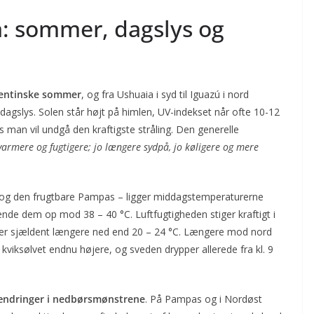
: sommer, dagslys og
rgentinske sommer
, og fra Ushuaia i syd til Iguazú i nord
dagslys. Solen står højt på himlen, UV-indekset når ofte 10-12
is man vil undgå den kraftigste stråling. Den generelle
varmere og fugtigere; jo længere sydpå, jo køligere og mere
a og den frugtbare Pampas – ligger middags­temperaturerne
nde dem op mod 38 – 40 °C. Luftfugtigheden stiger kraftigt i
øler sjældent længere ned end 20 – 24 °C. Længere mod nord
 kviksølvet endnu højere, og sveden drypper allerede fra kl. 9
ændringer i nedbørsmønstrene
. På Pampas og i Nordøst