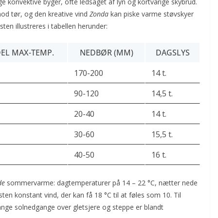
e konvektive byger, ofte ledsaget af lyn og kortvarige skybrud.
od tør, og den kreative vind
Zonda
kan piske varme støvskyer
en illustreres i tabellen herunder:
EL MAX-TEMP.
NEDBØR (MM)
DAGSLYS
170-200
14 t.
90-120
14,5 t.
20-40
14 t.
30-60
15,5 t.
40-50
16 t.
de
sommervarme: dagtemperaturer på 14 – 22 °C, nætter nede
en konstant vind, der kan få 18 °C til at føles som 10. Til
ange solnedgange over gletsjere og steppe er blandt