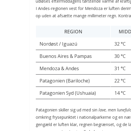
udløses eftermiddagens tørstende varme af kraftig
I Andes-regionen vest for Mendoza er luften derim
op uden at afsætte mange millimeter regn. Kontrast
REGION
MIDD
Nordøst / Iguazú
32 °C
Buenos Aires & Pampas
30 °C
Mendoza & Andes
31 °C
Patagonien (Bariloche)
22 °C
Patagonien Syd (Ushuaia)
14 °C
Patagonien skiller sig ud med sin
lave, men luneful
omkring frysepunktet i nationalparkerne og en næst
gengæld er luften klar, regnen begrænset, og de l