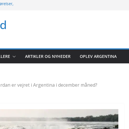
ørelser,
kket søndag med
ld
rio og mere
 argentinsk
let kampoversigt
r: Hele runden
LLERE
ARTIKLER OG NYHEDER
OPLEV ARGENTINA
lerunde 2026
rdan er vejret i Argentina i december måned?