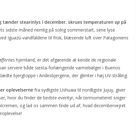
og tænder stearinlys i december, skrues temperaturen
op
på
ets sidste måned nemlig på solrig sommerstart, sene lyse
ved Iguazú-vandfaldene til frisk, blæsende luft over Patagoniens
øffernes
hjemland, er det afgørende at kende de regionale
 kan servere både siesta-forlængende varmebølger i Buenos
dte bjergtoppe i Andesbjergene, der glimter i høj UV-stråling.
er oplevelserne
fra sydligste Ushuaia til nordligste Jujuy, giver
 viser, hvor du finder de bedste eventyr, når termometeret sniger
solcremen, og lad os sammen finde ud af, hvad decembervejret
eoplevelse!