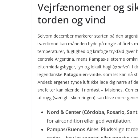
Vejrfænomener og si
torden og vind
Selvom december markerer starten på den argentin
tværtimod kan måneden byde på nogle af årets 
temperaturer, fugtighed og kraftige trykfald giver
centrale Argentina, mens Pampas-slletterne omk
eftermiddagsbyger, lyn og lokalt hagl (
granizo
). I
legendariske
Patagonien-vinde
, som let kan nå s
Andesbjergenes tynde luft ikke lade dig narre af d
snefelter kan blænde. I nordøst – Misiones, Corri
af myg (særligt i skumringen) kan blive mere gen
Nord & Center (Córdoba, Rosario, Sant
for aircondition eller god ventilation.
Pampas/Buenos Aires
: Pludselige to
gader – hav let regntøj eller poncho ve