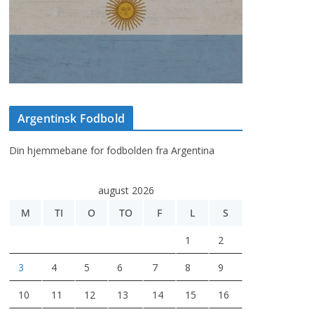
Argentinsk Fodbold
Din hjemmebane for fodbolden fra Argentina
august 2026
M
TI
O
TO
F
L
S
1
2
3
4
5
6
7
8
9
10
11
12
13
14
15
16