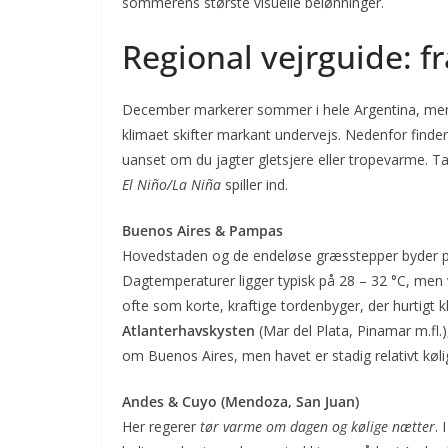
sommerens største visuelle belønninger.
Regional vejrguide: fr
December markerer sommer i hele Argentina, men l
klimaet skifter markant undervejs. Nedenfor finder 
uanset om du jagter gletsjere eller tropevarme. Tall
El Niño/La Niña
spiller ind.
Buenos Aires & Pampas
Hovedstaden og de endeløse græsstepper byder 
Dagtemperaturer ligger typisk på 28 – 32 °C, men 
ofte som korte, kraftige tordenbyger, der hurtigt k
Atlanterhavskysten
(Mar del Plata, Pinamar m.fl
om Buenos Aires, men havet er stadig relativt køligt
Andes & Cuyo (Mendoza, San Juan)
Her regerer
tør varme om dagen og kølige nætter
.