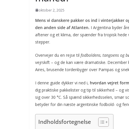
oktober 2, 2025
Mens vi danskere pakker os ind i vinterjakker 
den anden side af Atlanten.
I Argentina byder år
aftener og et klima, der spænder fra tropisk hede 
stepper.
Overvejer du en rejse til
fodboldens, tangoens og b
vejrskift – og de kan være dramatiske. December
Aires, brusende tordenbyger over Pampas og sneklæ
I denne guide dykker vi ned i,
hvordan vejret form
dig praktiske pakkelister og tip til sikkerhed – og
sig over 30 °C. Så spænd sikkerhedsselen, smør 
betyder for din næste argentinske fodbold- og feri
Indholdsfortegnelse