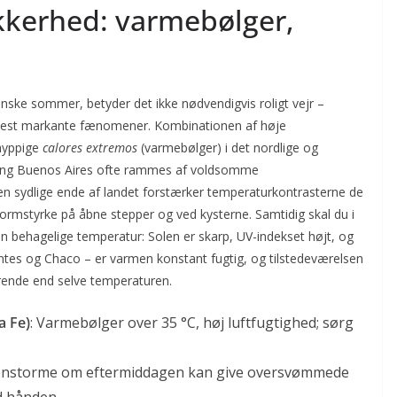
kkerhed: varmebølger,
ske sommer, betyder det ikke nødvendigvis roligt vejr –
mest markante fænomener. Kombinationen af høje
 hyppige
calores extremos
(varmebølger) i det nordlige og
ring Buenos Aires ofte rammes af voldsomme
 den sydlige ende af landet forstærker temperaturkontrasterne de
tormstyrke på åbne stepper og ved kysterne. Samtidig skal du i
en behagelige temperatur: Solen er skarp, UV-indekset højt, og
entes og Chaco – er varmen konstant fugtig, og tilstedeværelsen
erende end selve temperaturen.
a Fe)
: Varmebølger over 35 °C, høj luftfugtighed; sørg
rdenstorme om eftermiddagen kan give oversvømmede
d hånden.