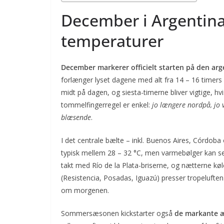
December i Argentina
temperaturer
December markerer officielt starten på den a
forlænger lyset dagene med alt fra 14 – 16 timers 
midt på dagen, og siesta-timerne bliver vigtige, hv
tommelfingerregel er enkel:
jo længere nordpå, jo 
blæsende
.
I det centrale bælte – inkl. Buenos Aires, Córdob
typisk mellem 28 – 32 °C, men varmebølger kan se
takt med Río de la Plata-briserne, og nætterne k
(Resistencia, Posadas, Iguazú) presser tropeluften
om morgenen.
Sommersæsonen kickstarter også
de markante 