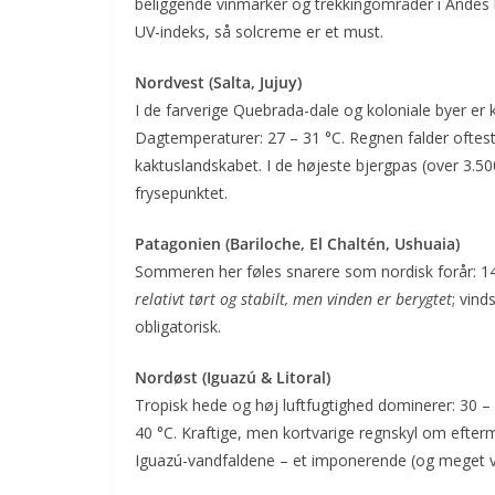
beliggende vinmarker og trekkingområder i Andes ka
UV-indeks, så solcreme er et must.
Nordvest (Salta, Jujuy)
I de farverige Quebrada-dale og koloniale byer er
Dagtemperaturer: 27 – 31 °C. Regnen falder oftes
kaktuslandskabet. I de højeste bjergpas (over 3.
frysepunktet.
Patagonien (Bariloche, El Chaltén, Ushuaia)
Sommeren her føles snarere som nordisk forår: 14
relativt tørt og stabilt, men vinden er berygtet
; vind
obligatorisk.
Nordøst (Iguazú & Litoral)
Tropisk hede og høj luftfugtighed dominerer: 30 –
40 °C. Kraftige, men kortvarige regnskyl om efte
Iguazú-vandfaldene – et imponerende (og meget vå