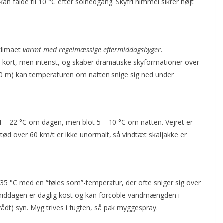
n falde til 10 °C efter solnedgang. Skyfri himmel sikrer højt
 klimaet
varmt med regelmæssige eftermiddagsbyger
.
t kort, men intenst, og skaber dramatiske skyformationer over
500 m) kan temperaturen om natten snige sig ned under
 – 22 °C om dagen, men blot 5 – 10 °C om natten. Vejret er
stød over 60 km/t er ikke unormalt, så vindtæt skaljakke er
 35 °C med en “føles som”-temperatur, der ofte sniger sig over
rmiddagen er daglig kost og kan fordoble vandmængden i
dt) syn. Myg trives i fugten, så pak myggespray.