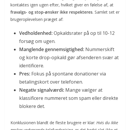
kontaktes igen ugen efter, hvilket giver en følelse af, at
fravalgs- og stop-ønsker ikke respekteres
. Samlet set er
brugeroplevelsen præget af:
Vedholdenhed:
Opkaldsrater på op til 10-12
forsøg om ugen.
Manglende gennemsigtighed:
Nummerskift
og korte drop-opkald gør afsenderen svær at
identificere.
Pres:
Fokus på spontane donationer via
betalingskort over telefonen.
Negativ signalværdi:
Mange vælger at
klassificere nummeret som spam eller direkte
blokere det.
Konklusionen blandt de fleste brugere er klar:
Hvis du ikke
ønsker vedvarende telefundraising, er det bedst slet ikke at