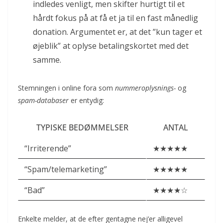
indledes venligt, men skifter hurtigt til et
hårdt fokus på at få et ja til en fast månedlig
donation. Argumentet er, at det ”kun tager et
øjeblik” at oplyse betalingskortet med det
samme.
Stemningen i online fora som
nummeroplysnings-
og
spam-databaser
er entydig:
TYPISKE BEDØMMELSER
ANTAL
“Irriterende”
★★★★★
“Spam/telemarketing”
★★★★★
“Bad”
★★★★☆
Enkelte melder, at de efter gentagne nej’er alligevel