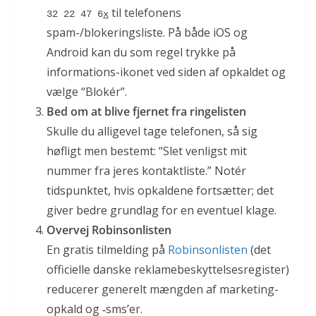
til telefonens
32 22 47 6
x
spam-/blokeringsliste. På både iOS og
Android kan du som regel trykke på
informations-ikonet ved siden af opkaldet og
vælge “Blokér”.
Bed om at blive fjernet fra ringelisten
Skulle du alligevel tage telefonen, så sig
høfligt men bestemt: “Slet venligst mit
nummer fra jeres kontaktliste.” Notér
tidspunktet, hvis opkaldene fortsætter; det
giver bedre grundlag for en eventuel klage.
Overvej Robinsonlisten
En gratis tilmelding på
Robinsonlisten
(det
officielle danske reklamebeskyttelsesregister)
reducerer generelt mængden af marketing-
opkald og ‑sms’er.