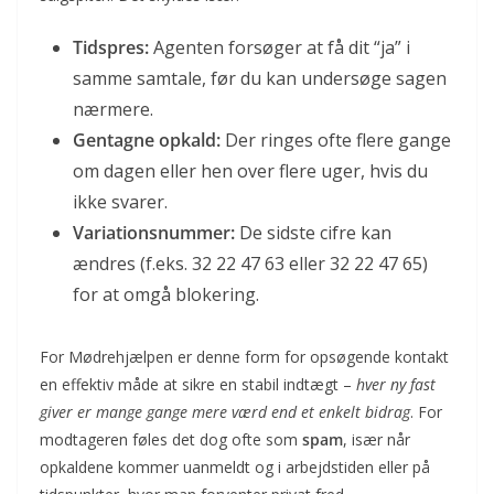
Tids­pres:
Agenten forsøger at få dit “ja” i
samme samtale, før du kan undersøge sagen
nærmere.
Gentagne opkald:
Der ringes ofte flere gange
om dagen eller hen over flere uger, hvis du
ikke svarer.
Variations­nummer:
De sidste cifre kan
ændres (f.eks. 32 22 47 63 eller 32 22 47 65)
for at omgå blokering.
For Mødrehjælpen er denne form for opsøgende kontakt
en effektiv måde at sikre en stabil indtægt –
hver ny fast
giver er mange gange mere værd end et enkelt bidrag
. For
modtageren føles det dog ofte som
spam
, især når
opkaldene kommer uanmeldt og i arbejdstiden eller på