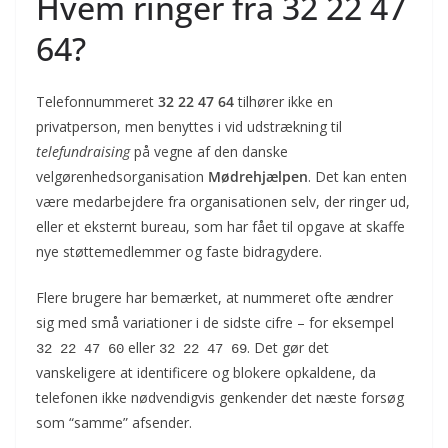
Hvem ringer fra 32 22 47
64?
Telefonnummeret
32 22 47 64
tilhører ikke en
privatperson, men benyttes i vid udstrækning til
telefundraising
på vegne af den danske
velgørenhedsorganisation
Mødrehjælpen
. Det kan enten
være medarbejdere fra organisationen selv, der ringer ud,
eller et eksternt bureau, som har fået til opgave at skaffe
nye støttemedlemmer og faste bidragydere.
Flere brugere har bemærket, at nummeret ofte ændrer
sig med små variationer i de sidste cifre – for eksempel
eller
. Det gør det
32 22 47 60
32 22 47 69
vanskeligere at identificere og blokere opkaldene, da
telefonen ikke nødvendigvis genkender det næste forsøg
som “samme” afsender.