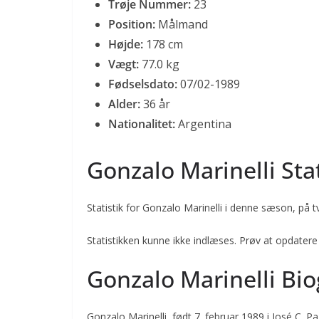
Trøje Nummer:
23
Position:
Målmand
Højde:
178 cm
Vægt:
77.0 kg
Fødselsdato:
07/02-1989
Alder:
36 år
Nationalitet:
Argentina
Gonzalo Marinelli Sta
Statistik for Gonzalo Marinelli i denne sæson, på tv
Statistikken kunne ikke indlæses. Prøv at opdatere
Gonzalo Marinelli Bio
Gonzalo Marinelli, født 7. februar 1989 i José C. P