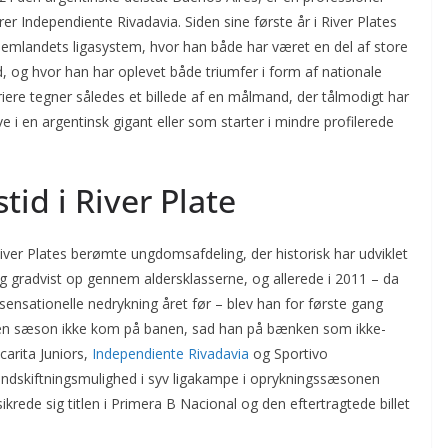
 Independiente Rivadavia. Siden sine første år i River Plates
jemlandets ligasystem, hvor han både har været en del af store
d, og hvor han har oplevet både triumfer i form af nationale
riere tegner således et billede af en målmand, der tålmodigt har
 en argentinsk gigant eller som starter i mindre profilerede
id i River Plate
 River Plates berømte ungdomsafdeling, der historisk har udviklet
sig gradvist op gennem aldersklasserne, og allerede i 2011 – da
 sensationelle nedrykning året før – blev han for første gang
 den sæson ikke kom på banen, sad han på bænken som ikke-
carita Juniors,
Independiente Rivadavia
og Sportivo
indskiftningsmulighed i syv ligakampe i oprykningssæsonen
ikrede sig titlen i Primera B Nacional og den eftertragtede billet