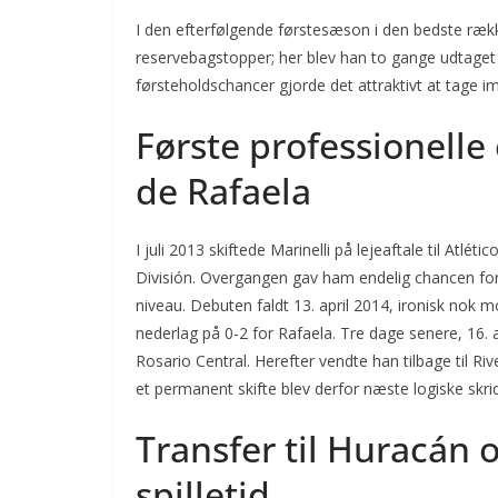
I den efterfølgende førstesæson i den bedste ræk
reservebagstopper; her blev han to gange udtaget 
førsteholdschancer gjorde det attraktivt at tage i
Første professionelle 
de Rafaela
I juli 2013 skiftede Marinelli på lejeaftale til Atl
División. Overgangen gav ham endelig chancen for a
niveau. Debuten faldt 13. april 2014, ironisk nok
nederlag på 0-2 for Rafaela. Tre dage senere, 16.
Rosario Central. Herefter vendte han tilbage til Riv
et permanent skifte blev derfor næste logiske skrid
Transfer til Huracán
spilletid