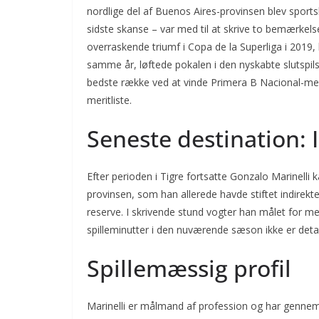
nordlige del af Buenos Aires-provinsen blev sportsli
sidste skanse – var med til at skrive to bemærkels
overraskende triumf i Copa de la Superliga i 2019,
samme år, løftede pokalen i den nyskabte slutspil
bedste række ved at vinde Primera B Nacional-meste
meritliste.
Seneste destination:
Efter perioden i Tigre fortsatte Gonzalo Marinelli 
provinsen, som han allerede havde stiftet indirek
reserve. I skrivende stund vogter han målet for 
spilleminutter i den nuværende sæson ikke er detalje
Spillemæssig profil
Marinelli er målmand af profession og har gennem 