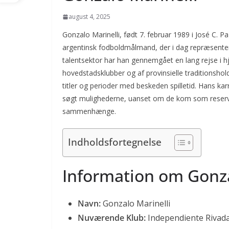
august 4, 2025
Gonzalo Marinelli, født 7. februar 1989 i José C. P
argentinsk fodboldmålmand, der i dag repræsenterer
talentsektor har han gennemgået en lang rejse i h
hovedstadsklubber og af provinsielle traditionshol
titler og perioder med beskeden spilletid. Hans kar
søgt mulighederne, uanset om de kom som reserve i
sammenhænge.
Indholdsfortegnelse
Information om Gonza
Navn:
Gonzalo Marinelli
Nuværende Klub:
Independiente Rivada