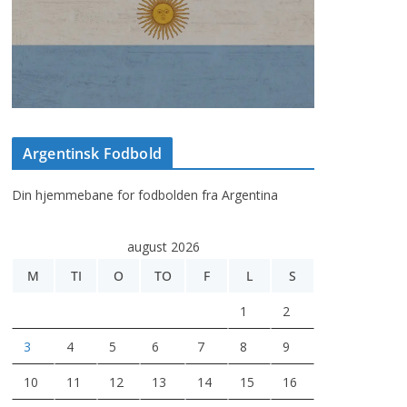
Argentinsk Fodbold
Din hjemmebane for fodbolden fra Argentina
august 2026
M
TI
O
TO
F
L
S
1
2
3
4
5
6
7
8
9
10
11
12
13
14
15
16