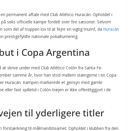
 en permanent aftale med Club Atlético Huracán. Opholdet i
 på seks officielle kampe fordelt over fire sæsoner. Selvom
 som del af truppen lov til at fejre en vigtig triumf, da
Huracán
 prestigefyldte nationale pokalturnering.
ebut i Copa Argentina
 at skrive under med Club Atlético Colón fra Santa Fe-
eptember samme år, hvor han stod mellem stængerne i en Copa
giver Huracán. Kampen markerede et gensyn med gamle
ler fast spilletid i Colón-trøjen er ikke offentliggjort i de
vejen til yderligere titler
som forstærkning til målmandsteamet. Opholdet i klubben fra den