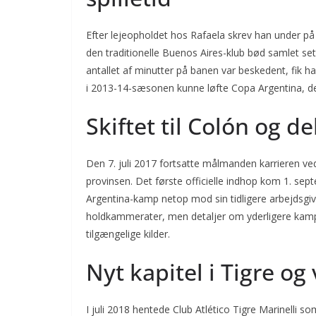
Efter lejeopholdet hos Rafaela skrev han under på
den traditionelle Buenos Aires-klub bød samlet set
antallet af minutter på banen var beskedent, fik han
i 2013-14-sæsonen kunne løfte Copa Argentina, den
Skiftet til Colón og d
Den 7. juli 2017 fortsatte målmanden karrieren ved
provinsen. Det første officielle indhop kom 1. s
Argentina-kamp netop mod sin tidligere arbejds
holdkammerater, men detaljer om yderligere kampe el
tilgængelige kilder.
Nyt kapitel i Tigre og 
I juli 2018 hentede Club Atlético Tigre Marinelli 