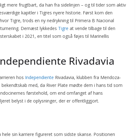
gt mere frugtbart, da han fra sidelinjen – og til tider som aktiv
esværdige kapitler i Tigres nyere historie. Først kom den
 hvor Tigre, trods en ny nedrykning til Primera B Nacional
sturnering. Dernæst lykkedes
Tigre
at vende tilbage til den
rskabet i 2021, en titel som også føjes til Marinellis
 Independiente Rivadavia
karrieren hos
Independiente
Rivadavia, klubben fra Mendoza-
te bekendtskab med, da River Plate mødte dem i hans tid som
mendocinernes førstehold, om end omfanget af hans
ret belyst i de oplysninger, der er offentliggjort.
hele sin karriere figureret som sidste skanse. Positionen