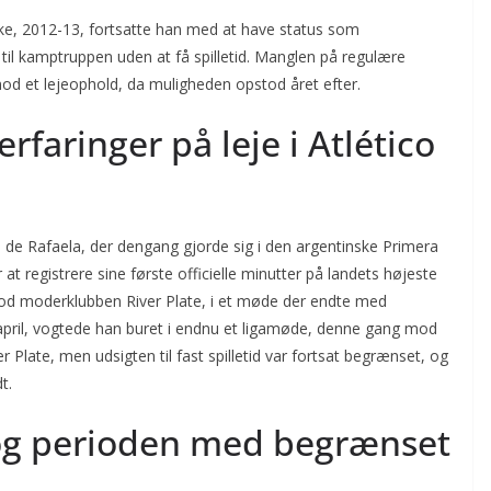
ke, 2012-13, fortsatte han med at have status som
til kamptruppen uden at få spilletid. Manglen på regulære
mod et lejeophold, da muligheden opstod året efter.
erfaringer på leje i Atlético
ético de Rafaela, der dengang gjorde sig i den argentinske Primera
t registrere sine første officielle minutter på landets højeste
 mod moderklubben River Plate, i et møde der endte med
 april, vogtede han buret i endnu et ligamøde, denne gang mod
er Plate, men udsigten til fast spilletid var fortsat begrænset, og
t.
 og perioden med begrænset