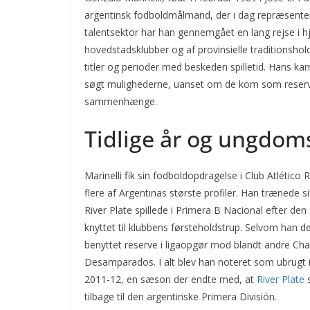
argentinsk fodboldmålmand, der i dag repræsenterer
talentsektor har han gennemgået en lang rejse i h
hovedstadsklubber og af provinsielle traditionshol
titler og perioder med beskeden spilletid. Hans kar
søgt mulighederne, uanset om de kom som reserve i
sammenhænge.
Tidlige år og ungdomst
Marinelli fik sin fodboldopdragelse i Club Atlético
flere af Argentinas største profiler. Han trænede 
River Plate spillede i Primera B Nacional efter den
knyttet til klubbens førsteholdstrup. Selvom han
benyttet reserve i ligaopgør mod blandt andre Cha
Desamparados. I alt blev han noteret som ubrugt 
2011-12, en sæson der endte med, at
River Plate
s
tilbage til den argentinske Primera División.