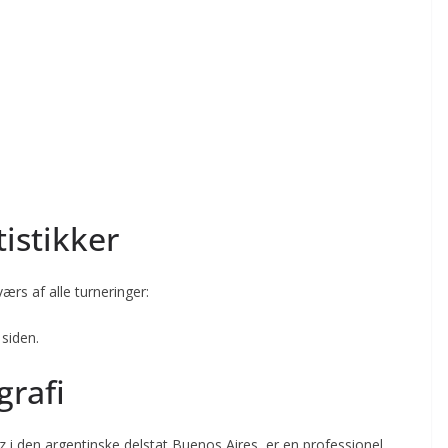
tistikker
ærs af alle turneringer:
 siden.
grafi
az i den argentinske delstat Buenos Aires, er en professionel