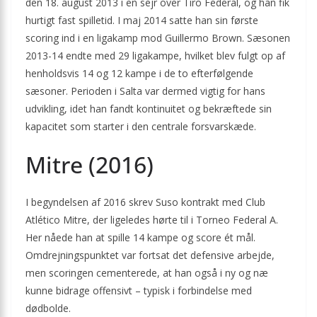
den 18. august 2013 i en sejr over Tiro Federal, og han fik
hurtigt fast spilletid. I maj 2014 satte han sin første
scoring ind i en ligakamp mod Guillermo Brown. Sæsonen
2013-14 endte med 29 ligakampe, hvilket blev fulgt op af
henholdsvis 14 og 12 kampe i de to efterfølgende
sæsoner. Perioden i Salta var dermed vigtig for hans
udvikling, idet han fandt kontinuitet og bekræftede sin
kapacitet som starter i den centrale forsvarskæde.
Mitre (2016)
I begyndelsen af 2016 skrev Suso kontrakt med Club
Atlético Mitre, der ligeledes hørte til i Torneo Federal A.
Her nåede han at spille 14 kampe og score ét mål.
Omdrejningspunktet var fortsat det defensive arbejde,
men scoringen cementerede, at han også i ny og næ
kunne bidrage offensivt – typisk i forbindelse med
dødbolde.