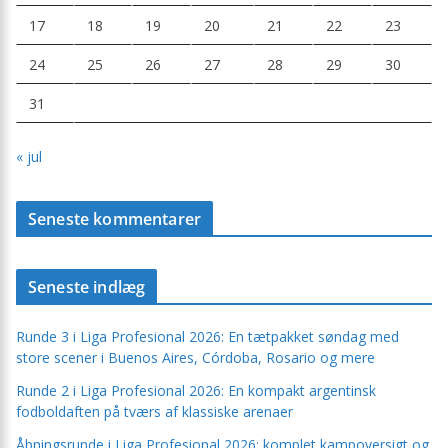
17
18
19
20
21
22
23
24
25
26
27
28
29
30
31
« jul
Seneste kommentarer
Seneste indlæg
Runde 3 i Liga Profesional 2026: En tætpakket søndag med
store scener i Buenos Aires, Córdoba, Rosario og mere
Runde 2 i Liga Profesional 2026: En kompakt argentinsk
fodboldaften på tværs af klassiske arenaer
Åbningsrunde i Liga Profesional 2026: komplet kampoversigt og