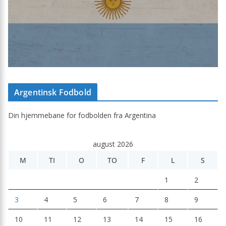
Argentinsk Fodbold
Din hjemmebane for fodbolden fra Argentina
august 2026
M
TI
O
TO
F
L
S
1
2
3
4
5
6
7
8
9
10
11
12
13
14
15
16