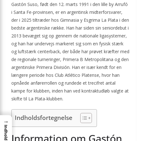
Gastón Suso, født den 12. marts 1991 i den lille by Arrufó
i Santa Fe-provinsen, er en argentinsk midterforsvarer,
der i 2025 tiltræder hos Gimnasia y Esgrima La Plata i den
bedste argentinske række. Han har siden sin seniordebut i
2013 bevæget sig op gennem de nationale ligasystemer,
og han har undervejs markeret sig som en fysisk stærk
og luftstærk centerback, der både har prøvet kræfter med
de regionale turneringer, Primera B Metropolitana og den
argentinske Primera División. Han er især kendt for en
længere periode hos Club Atlético Platense, hvor han
opnåede anførerrollen og rundede et trecifret antal
kampe for klubben, inden han ved kontraktudløb valgte at
skifte til La Plata-klubben.
Indholdsfortegnelse
→
Indhold
Information om Gastón