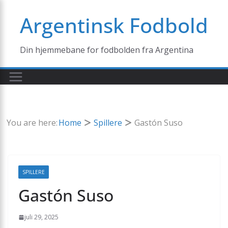
Skip
Argentinsk Fodbold
to
content
Din hjemmebane for fodbolden fra Argentina
You are here:
Home
Spillere
Gastón Suso
SPILLERE
Gastón Suso
juli 29, 2025