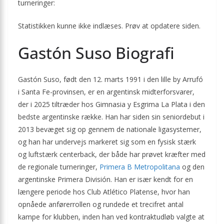
turneringer:
Statistikken kunne ikke indlæses. Prøv at opdatere siden.
Gastón Suso Biografi
Gastón Suso, født den 12. marts 1991 i den lille by Arrufó
i Santa Fe-provinsen, er en argentinsk midterforsvarer,
der i 2025 tiltræder hos Gimnasia y Esgrima La Plata i den
bedste argentinske række. Han har siden sin seniordebut i
2013 bevæget sig op gennem de nationale ligasystemer,
og han har undervejs markeret sig som en fysisk stærk
og luftstærk centerback, der både har prøvet kræfter med
de regionale turneringer,
Primera B Metropolitana
og den
argentinske Primera División. Han er især kendt for en
længere periode hos Club Atlético Platense, hvor han
opnåede anførerrollen og rundede et trecifret antal
kampe for klubben, inden han ved kontraktudløb valgte at