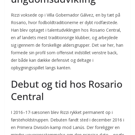
Rizzi voksede op i Villa Gobernador Gálvez, en by tæt på
Rosario, hvor fodboldtraditionerne er dybt rodfæstede.
Han blev optaget i talentudviklingen hos Rosario Central,
en af landets mest traditionsrige klubber, og arbejdede
sig igennem de forskellige aldersgrupper. Det var her, han
formede sin profil som offensivt indstillet venstre back,
der både kan dække defensivt og deltage i
opbygningsspillet langs kanten.
Debut og tid hos Rosario
Central
I 2016–17-sæsonen blev Rizzi rykket permanent op i
førsteholdstruppen. Debuten fandt sted i december 2016 i
en Primera División-kamp mod Lanús. Der foreligger en
mindre uoverensstemmelse om den præcise dato – nogle