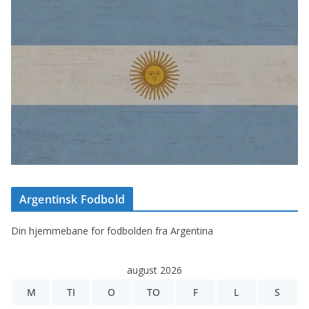
Argentinsk Fodbold
Din hjemmebane for fodbolden fra Argentina
august 2026
M
TI
O
TO
F
L
S