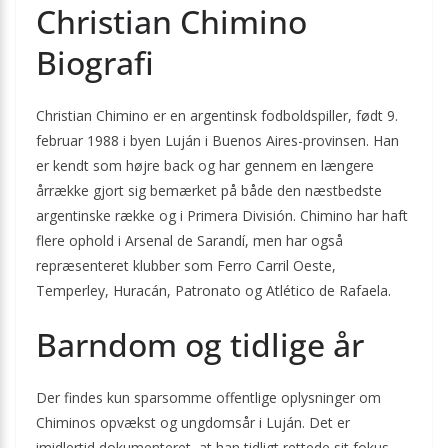
Christian Chimino
Biografi
Christian Chimino er en argentinsk fodboldspiller, født 9.
februar 1988 i byen Luján i Buenos Aires-provinsen. Han
er kendt som højre back og har gennem en længere
årrække gjort sig bemærket på både den næstbedste
argentinske række og i Primera División. Chimino har haft
flere ophold i Arsenal de Sarandí, men har også
repræsenteret klubber som Ferro Carril Oeste,
Temperley, Huracán, Patronato og Atlético de Rafaela.
Barndom og tidlige år
Der findes kun sparsomme offentlige oplysninger om
Chiminos opvækst og ungdomsår i Luján. Det er
imidlertid dokumenteret, at han tidligt rettede sit fokus