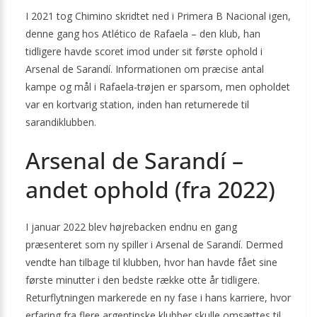
I 2021 tog Chimino skridtet ned i Primera B Nacional igen,
denne gang hos Atlético de Rafaela – den klub, han
tidligere havde scoret imod under sit første ophold i
Arsenal de Sarandí. Informationen om præcise antal
kampe og mål i Rafaela-trøjen er sparsom, men opholdet
var en kortvarig station, inden han returnerede til
sarandiklubben.
Arsenal de Sarandí –
andet ophold (fra 2022)
I januar 2022 blev højrebacken endnu en gang
præsenteret som ny spiller i Arsenal de Sarandí. Dermed
vendte han tilbage til klubben, hvor han havde fået sine
første minutter i den bedste række otte år tidligere.
Returflytningen markerede en ny fase i hans karriere, hvor
erfaring fra flere argentinske klubber skulle omsættes til