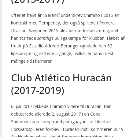
Efter et halvt år i Sarandí underskrev Chimino i 2015 en
kontrakt med Temperley, der også spillede i Primera
División. Sæsonen 2015 blev bemærkelsesværdig, idet
han startede
samtlige
30 ligakampe for klubben. I løbet af
tre år på Estadio Alfredo Beranger opnåede han 62
ligakampe og nettede 5 gange, hvilket er hans mest
målrige tid i karrieren.
Club Atlético Huracán
(2017-2019)
6. juli 2017 rykkede Chimino videre til Huracán. Han
debuterede allerede 2. august 2017 i en Copa
Sudamericana-kamp mod paraguayanske Libertad.
Forsvarsspilleren forblev i Huracán indtil sommeren 2019.
Da klubben valgte ikke at forlænge kontrakten, blev