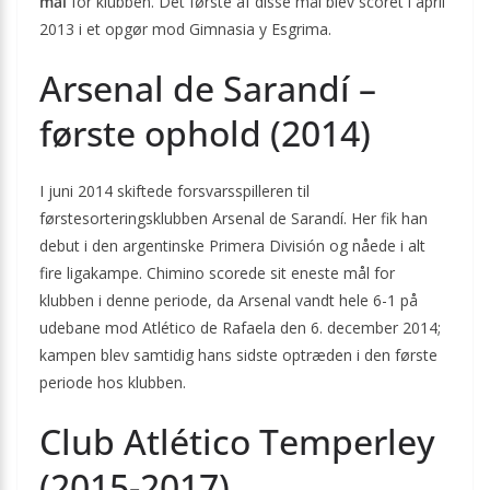
mål
for klubben. Det første af disse mål blev scoret i april
2013 i et opgør mod Gimnasia y Esgrima.
Arsenal de Sarandí –
første ophold (2014)
I juni 2014 skiftede forsvarsspilleren til
førstesorteringsklubben Arsenal de Sarandí. Her fik han
debut i den argentinske Primera División og nåede i alt
fire ligakampe. Chimino scorede sit eneste mål for
klubben i denne periode, da Arsenal vandt hele 6-1 på
udebane mod Atlético de Rafaela den 6. december 2014;
kampen blev samtidig hans sidste optræden i den første
periode hos klubben.
Club Atlético Temperley
(2015-2017)