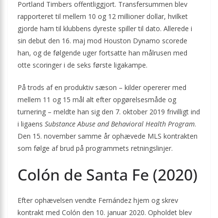
Portland Timbers offentliggjort. Transfersummen blev
rapporteret til mellem 10 og 12 millioner dollar, hvilket
gjorde ham til klubbens dyreste spiller til dato. Allerede i
sin debut den 16. maj mod Houston Dynamo scorede
han, og de følgende uger fortsatte han målrusen med
otte scoringer i de seks første ligakampe.
På trods af en produktiv sæson – kilder opererer med
mellem 11 og 15 mål alt efter opgørelsesmåde og
turnering – meldte han sig den 7. oktober 2019 frivilligt ind
i ligaens
Substance Abuse and Behavioral Health Program
.
Den 15. november samme år ophævede MLS kontrakten
som følge af brud på programmets retningslinjer.
Colón de Santa Fe (2020)
Efter ophævelsen vendte Fernández hjem og skrev
kontrakt med Colón den 10. januar 2020. Opholdet blev