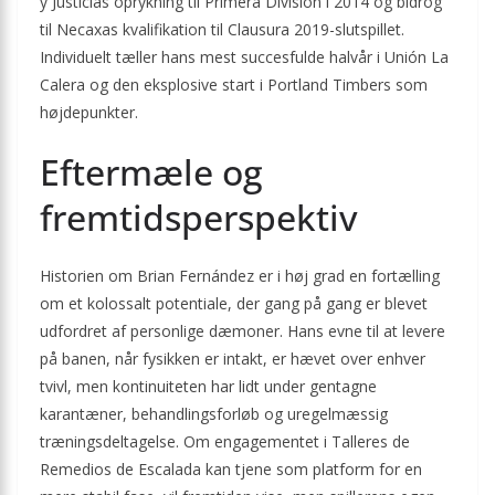
y Justicias oprykning til Primera División i 2014 og bidrog
til Necaxas kvalifikation til Clausura 2019-slutspillet.
Individuelt tæller hans mest succesfulde halvår i Unión La
Calera og den eksplosive start i Portland Timbers som
højdepunkter.
Eftermæle og
fremtidsperspektiv
Historien om Brian Fernández er i høj grad en fortælling
om et kolossalt potentiale, der gang på gang er blevet
udfordret af personlige dæmoner. Hans evne til at levere
på banen, når fysikken er intakt, er hævet over enhver
tvivl, men kontinuiteten har lidt under gentagne
karantæner, behandlingsforløb og uregelmæssig
træningsdeltagelse. Om engagementet i Talleres de
Remedios de Escalada kan tjene som platform for en