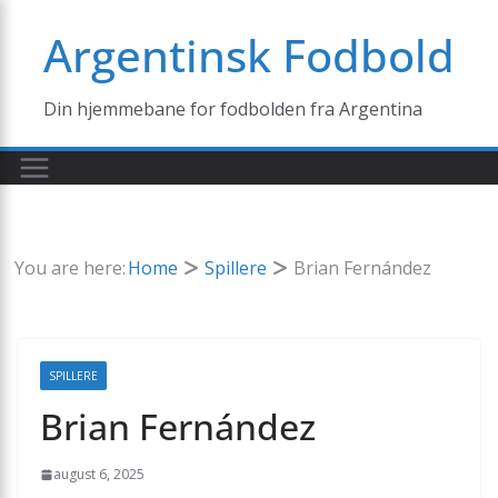
Skip
Argentinsk Fodbold
to
content
Din hjemmebane for fodbolden fra Argentina
You are here:
Home
Spillere
Brian Fernández
SPILLERE
Brian Fernández
august 6, 2025