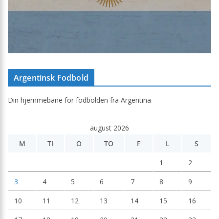
Argentinsk Fodbold
Din hjemmebane for fodbolden fra Argentina
august 2026
M
TI
O
TO
F
L
S
1
2
3
4
5
6
7
8
9
10
11
12
13
14
15
16