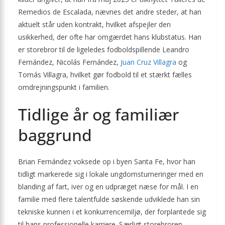
Remedios de Escalada, nævnes det andre steder, at han
aktuelt står uden kontrakt, hvilket afspejler den
usikkerhed, der ofte har omgærdet hans klubstatus. Han
er storebror til de ligeledes fodboldspillende Leandro
Fernández, Nicolás Fernández,
Juan Cruz Villagra
og
Tomás Villagra, hvilket gør fodbold til et stærkt fælles
omdrejningspunkt i familien.
Tidlige år og familiær
baggrund
Brian Fernández voksede op i byen Santa Fe, hvor han
tidligt markerede sig i lokale ungdomsturneringer med en
blanding af fart, iver og en udpræget næse for mål. I en
familie med flere talentfulde søskende udviklede han sin
tekniske kunnen i et konkurrencemiljø, der forplantede sig
til hans professionelle karriere. Særligt storebroren