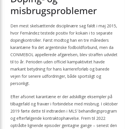
misbrugsproblemer
Den mest skelsættende disciplinære sag faldt i maj 2015,
hvor Fernández testede positiv for kokain i to separate
dopingkontroller. Først modtog han en tre måneders
karantæne fra det argentinske fodboldforbund, men da
CONMEBOL appellerede afgørelsen, blev straffen udvidet
til to år. Perioden uden officiel kampaktivitet havde
markant betydning for hans karriereforløb og banede
vejen for senere udfordringer, både sportsligt og
personligt.
Efter afsonet karantæne er der adskillige eksempler på
tilbagefald og fravær i forbindelse med misbrug. I oktober
2019 førte dette til indtræden i MLS’ behandlingsprogram
og efterfølgende kontraktophævelse. Frem til 2022
optrådte lignende episoder gentagne gange – senest den