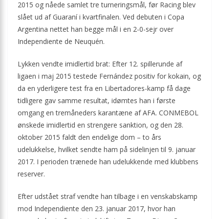
2015 og nåede samlet tre turneringsmål, før Racing blev
slået ud af Guaraní i kvartfinalen. Ved debuten i Copa
Argentina nettet han begge mål i en 2-0-sejr over
Independiente de Neuquén.
Lykken vendte imidlertid brat: Efter 12. spillerunde af
ligaen i maj 2015 testede Fernández positiv for kokain, og
da en yderligere test fra en Libertadores-kamp få dage
tidligere gav samme resultat, idømtes han i første
omgang en tremåneders karantæne af AFA. CONMEBOL
ønskede imidlertid en strengere sanktion, og den 28.
oktober 2015 faldt den endelige dom – to års
udelukkelse, hvilket sendte ham på sidelinjen til 9. januar
2017. I perioden trænede han udelukkende med klubbens
reserver.
Efter udstået straf vendte han tilbage i en venskabskamp
mod Independiente den 23. januar 2017, hvor han