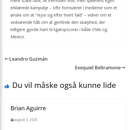
mere stabil fase, vil fremtiden vise, men spillerens egen
erklærede kampvilje – ofte formuleret i medierne som et
ønske om at “rejse sig efter hvert fald” – vidner om et
vedvarende håb om at genfinde den skarphed, der
tidligere gjorde ham til ligatopscorer i både Chile og
Mexico.
Leandro Guzmán
Exequiel Beltramone
Du vil måske også kunne lide
Brian Aguirre
august 3, 2025