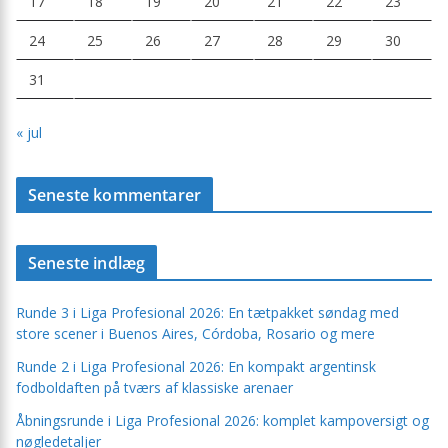
17
18
19
20
21
22
23
24
25
26
27
28
29
30
31
« jul
Seneste kommentarer
Seneste indlæg
Runde 3 i Liga Profesional 2026: En tætpakket søndag med
store scener i Buenos Aires, Córdoba, Rosario og mere
Runde 2 i Liga Profesional 2026: En kompakt argentinsk
fodboldaften på tværs af klassiske arenaer
Åbningsrunde i Liga Profesional 2026: komplet kampoversigt og
nøgledetaljer