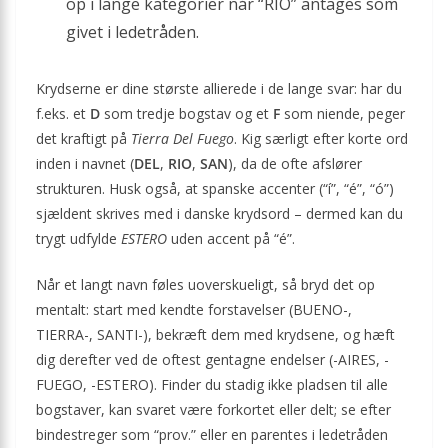
op i lange kategorier når “RIO” antages som
givet i ledetråden.
Krydserne er dine største allierede i de lange svar: har du
f.eks. et
D
som tredje bogstav og et
F
som niende, peger
det kraftigt på
Tierra Del Fuego
. Kig særligt efter korte ord
inden i navnet (
DEL
,
RIO
,
SAN
), da de ofte afslører
strukturen. Husk også, at spanske accenter (“í”, “é”, “ó”)
sjældent skrives med i danske krydsord – dermed kan du
trygt udfylde
ESTERO
uden accent på “é”.
Når et langt navn føles uoverskueligt, så bryd det op
mentalt: start med kendte forstavelser (BUENO-,
TIERRA-, SANTI-), bekræft dem med krydsene, og hæft
dig derefter ved de oftest gentagne endelser (-AIRES, -
FUEGO, -ESTERO). Finder du stadig ikke pladsen til alle
bogstaver, kan svaret være forkortet eller delt; se efter
bindestreger som “prov.” eller en parentes i ledetråden