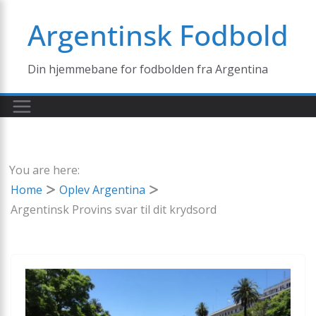
Skip
Argentinsk Fodbold
to
content
Din hjemmebane for fodbolden fra Argentina
You are here:
Home
Oplev Argentina
Argentinsk Provins svar til dit krydsord