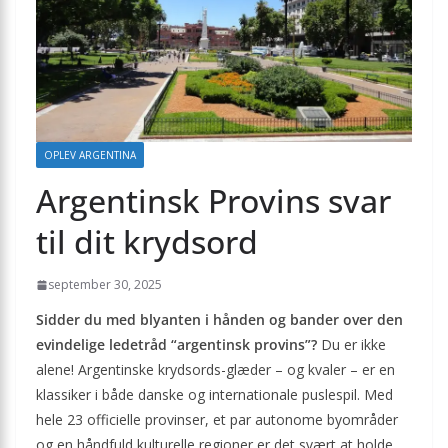
OPLEV ARGENTINA
Argentinsk Provins svar
til dit krydsord
september 30, 2025
Sidder du med blyanten i hånden og bander over den
evindelige ledetråd “argentinsk provins”?
Du er ikke
alene! Argentinske krydsords-glæder – og kvaler – er en
klassiker i både danske og internationale puslespil. Med
hele 23 officielle provinser, et par autonome byområder
og en håndfuld kulturelle regioner er det svært at holde