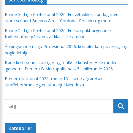
Runde 3 i Liga Profesional 2026: En tætpakket søndag med
store scener i Buenos Aires, Córdoba, Rosario og mere
Runde 2 i Liga Profesional 2026: En kompakt argentinsk
fodboldaften på tværs af klassiske arenaer
Åbningsrunde i Liga Profesional 2026: komplet kampoversigt og
nøgledetaljer
Røde kort, sene scoringer og målløse knaster: Hele runden
igennem i Primera B Metropolitana – 5. spillerunde 2026
Primera Nacional 2026, runde 15 – sene afgørelser,
straffebommes og en storsejr i Mendoza
Kategorier