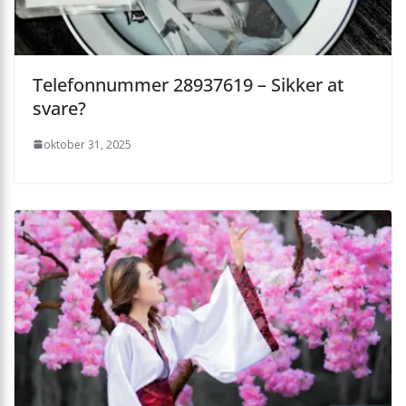
Telefonnummer 28937619 – Sikker at
svare?
oktober 31, 2025