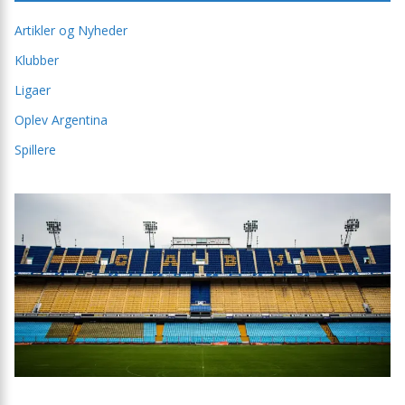
Artikler og Nyheder
Klubber
Ligaer
Oplev Argentina
Spillere