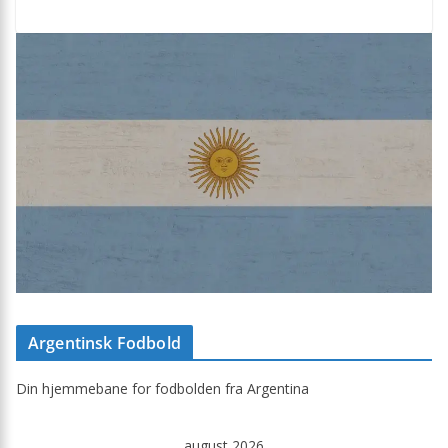
Argentinsk Fodbold
Din hjemmebane for fodbolden fra Argentina
august 2026