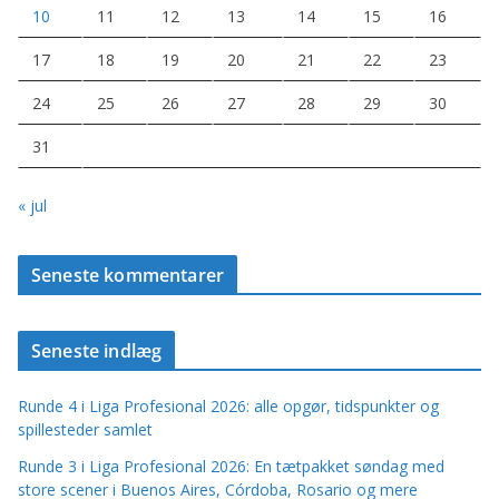
10
11
12
13
14
15
16
17
18
19
20
21
22
23
24
25
26
27
28
29
30
31
« jul
Seneste kommentarer
Seneste indlæg
Runde 4 i Liga Profesional 2026: alle opgør, tidspunkter og
spillesteder samlet
Runde 3 i Liga Profesional 2026: En tætpakket søndag med
store scener i Buenos Aires, Córdoba, Rosario og mere