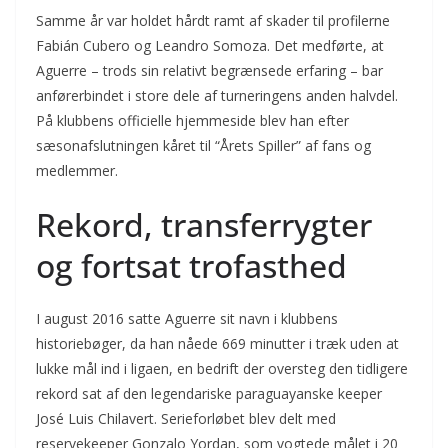
Samme år var holdet hårdt ramt af skader til profilerne
Fabián Cubero og Leandro Somoza. Det medførte, at
Aguerre – trods sin relativt begrænsede erfaring – bar
anførerbindet i store dele af turneringens anden halvdel.
På klubbens officielle hjemmeside blev han efter
sæsonafslutningen kåret til “Årets Spiller” af fans og
medlemmer.
Rekord, transferrygter
og fortsat trofasthed
I august 2016 satte Aguerre sit navn i klubbens
historiebøger, da han nåede 669 minutter i træk uden at
lukke mål ind i ligaen, en bedrift der oversteg den tidligere
rekord sat af den legendariske paraguayanske keeper
José Luis Chilavert. Serieforløbet blev delt med
reservekeeper Gonzalo Yordan, som vogtede målet i 20