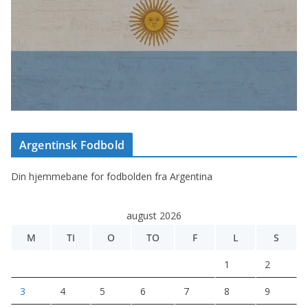
Argentinsk Fodbold
Din hjemmebane for fodbolden fra Argentina
august 2026
M
TI
O
TO
F
L
S
1
2
3
4
5
6
7
8
9